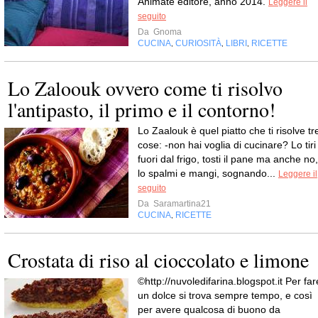
Animate editore, anno 2014.
Leggere il
seguito
Da
Gnoma
CUCINA
CURIOSITÀ
LIBRI
RICETTE
,
,
,
Lo Zaloouk ovvero come ti risolvo
l'antipasto, il primo e il contorno!
Lo Zaalouk è quel piatto che ti risolve tr
cose: -non hai voglia di cucinare? Lo tiri
fuori dal frigo, tosti il pane ma anche no,
lo spalmi e mangi, sognando...
Leggere il
seguito
Da
Saramartina21
CUCINA
RICETTE
,
Crostata di riso al cioccolato e limone
©http://nuvoledifarina.blogspot.it Per far
un dolce si trova sempre tempo, e così
per avere qualcosa di buono da