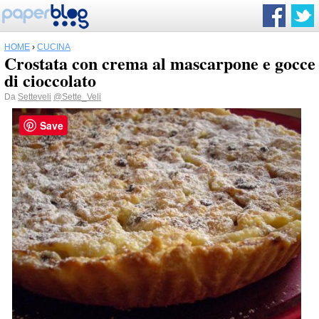
HOME
›
CUCINA
Crostata con crema al mascarpone e gocce
di cioccolato
Da
Setteveli
@Sette_Veli
Save