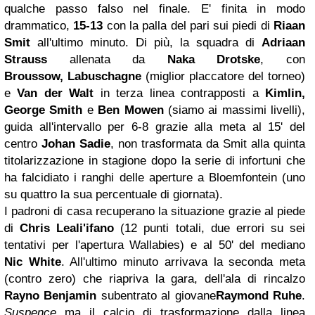
qualche passo falso nel finale. E' finita in modo
drammatico,
15-13
con la palla del pari sui piedi di
Riaan
Smit
all'ultimo minuto. Di più, la squadra di
Adriaan
Strauss
allenata da
Naka Drotske
, con
Broussow,
Labuschagne
(miglior placcatore del torneo)
e
Van der Walt
in terza linea contrapposti a
Kimlin,
George Smith
e
Ben Mowen
(siamo ai massimi livelli),
guida all'intervallo per 6-8 grazie alla meta al 15' del
centro
Johan Sadie
, non trasformata da Smit alla quinta
titolarizzazione in stagione dopo la serie di infortuni che
ha falcidiato i ranghi delle aperture a Bloemfontein (uno
su quattro la sua percentuale di giornata).
I padroni di casa recuperano la situazione grazie al piede
di
Chris Leali'ifano
(12 punti totali, due errori su sei
tentativi per l'apertura Wallabies) e al 50' del mediano
Nic White
. All'ultimo minuto arrivava la seconda meta
(contro zero) che riapriva la gara, dell'ala di rincalzo
Rayno Benjamin
subentrato al giovane
Raymond Ruhe
.
Suspence
ma il calcio di trasformazione dalla linea