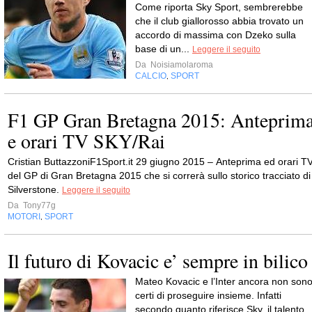
Come riporta Sky Sport, sembrerebbe
che il club giallorosso abbia trovato un
accordo di massima con Dzeko sulla
base di un...
Leggere il seguito
Da
Noisiamolaroma
CALCIO
SPORT
,
F1 GP Gran Bretagna 2015: Anteprim
e orari TV SKY/Rai
Cristian ButtazzoniF1Sport.it 29 giugno 2015 – Anteprima ed orari T
del GP di Gran Bretagna 2015 che si correrà sullo storico tracciato di
Silverstone.
Leggere il seguito
Da
Tony77g
MOTORI
SPORT
,
Il futuro di Kovacic e’ sempre in bilico
Mateo Kovacic e l’Inter ancora non son
certi di proseguire insieme. Infatti
secondo quanto riferisce Sky, il talento