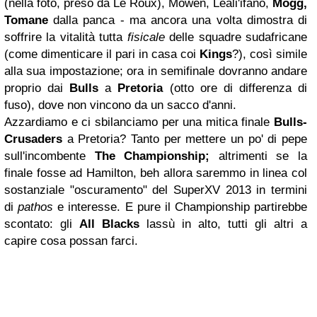
(nella foto, preso da Le Roux), Mowen, Leali'ifano,
Mogg,
Tomane
dalla panca - ma ancora una volta dimostra di
soffrire la vitalità tutta
fisicale
delle squadre sudafricane
(come dimenticare il pari in casa coi
Kings
?), così simile
alla sua impostazione; ora in semifinale dovranno andare
proprio dai
Bulls
a
Pretoria
(otto ore di differenza di
fuso), dove non vincono da un sacco d'anni.
Azzardiamo e ci sbilanciamo per una mitica finale
Bulls-
Crusaders
a Pretoria? Tanto per mettere un po' di pepe
sull'incombente
The Championship;
altrimenti se la
finale fosse ad Hamilton, beh allora saremmo in linea col
sostanziale "oscuramento" del SuperXV 2013 in termini
di
pathos
e interesse. E pure il Championship partirebbe
scontato: gli
All Blacks
lassù in alto, tutti gli altri a
capire cosa possan farci.