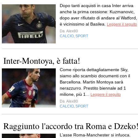
Dopo tanti acquisti in casa Inter arriva
anche la prima cessione: Kuzmanovic,
dopo aver rifiutato di andare al Watford,
è vicinissimo al Basilea.
Leggere il seguito
Da
Alex80
CALCIO
SPORT
,
Inter-Montoya, è fatta!
Come riporta dettagliatamente Sky,
siamo allo scambio documenti con il
Barcellona. Martin Montoya sarà
nerazzurro. Prestito biennale ad 1
milione, più 1...
Leggere il seguito
Da
Alex80
CALCIO
SPORT
,
Raggiunto l'accordo tra Roma e Dzeko
L’asse Roma-Manchester si infuoca.