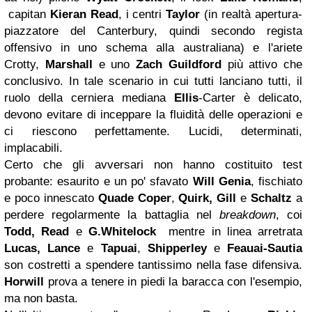
capitan
Kieran Read
, i centri
Taylor
(in realtà apertura-
piazzatore del Canterbury, quindi secondo regista
offensivo in uno schema alla australiana) e l'ariete
Crotty,
Marshall
e uno
Zach Guildford
più attivo che
conclusivo. In tale scenario in cui tutti lanciano tutti, il
ruolo della cerniera mediana
Ellis
-Carter è delicato,
devono evitare di inceppare la fluidità delle operazioni e
ci riescono perfettamente. Lucidi, determinati,
implacabili.
Certo che gli avversari non hanno costituito test
probante: esaurito e un po' sfavato
Will Genia
, fischiato
e poco innescato
Quade Coper
,
Quirk, Gill
e
Schaltz
a
perdere regolarmente la battaglia nel
breakdown
, coi
Todd, Read
e
G.Whitelock
mentre in linea arretrata
Lucas, Lance
e
Tapuai
,
Shipperley
e
Feauai-Sautia
son costretti a spendere tantissimo nella fase difensiva.
Horwill
prova a tenere in piedi la baracca con l'esempio,
ma non basta.