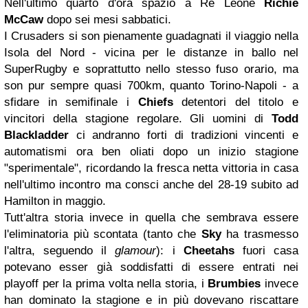
Nell'ultimo quarto d'ora spazio a Re Leone
Richie
McCaw
dopo sei mesi sabbatici.
I Crusaders si son pienamente guadagnati il viaggio nella
Isola del Nord - vicina per le distanze in ballo nel
SuperRugby e soprattutto nello stesso fuso orario, ma
son pur sempre quasi 700km, quanto Torino-Napoli - a
sfidare in semifinale i
Chiefs
detentori del titolo e
vincitori della stagione regolare. Gli uomini di
Todd
Blackladder
ci andranno forti di tradizioni vincenti e
automatismi ora ben oliati dopo un inizio stagione
"sperimentale", ricordando la fresca netta vittoria in casa
nell'ultimo incontro ma consci anche del 28-19 subito ad
Hamilton in maggio.
Tutt'altra storia invece in quella che sembrava essere
l'eliminatoria più scontata (tanto che
Sky
ha trasmesso
l'altra, seguendo il
glamour
): i
Cheetahs
fuori casa
potevano esser già soddisfatti di essere entrati nei
playoff per la prima volta nella storia, i
Brumbies
invece
han dominato la stagione e in più dovevano riscattare