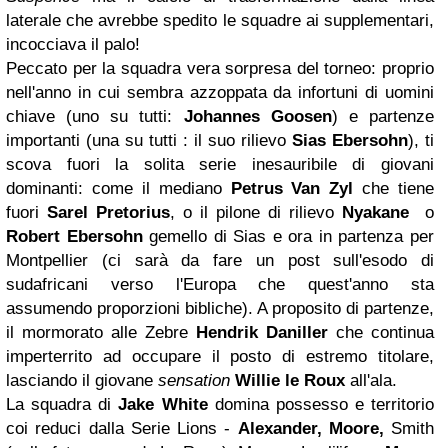
laterale che avrebbe spedito le squadre ai supplementari,
incocciava il palo!
Peccato per la squadra vera sorpresa del torneo: proprio
nell'anno in cui sembra azzoppata da infortuni di uomini
chiave (uno su tutti:
Johannes Goosen
) e partenze
importanti (una su tutti : il suo rilievo
Sias Ebersohn
), ti
scova fuori la solita serie inesauribile di giovani
dominanti: come il mediano
Petrus
Van Zyl
che tiene
fuori
Sarel Pretorius
, o il pilone di rilievo
Nyakane
o
Robert Ebersohn
gemello di Sias e ora in partenza per
Montpellier (ci sarà da fare un post sull'esodo di
sudafricani verso l'Europa che quest'anno sta
assumendo proporzioni bibliche). A proposito di partenze,
il mormorato alle Zebre
Hendrik Daniller
che continua
imperterrito ad occupare il posto di estremo titolare,
lasciando il giovane
sensation
Willie le Roux
all'ala.
La squadra di
Jake White
domina possesso e territorio
coi reduci dalla Serie Lions -
Alexander, Moore,
Smith