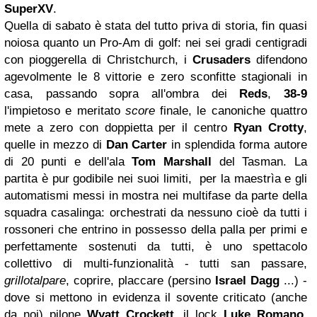
SuperXV
.
Quella di sabato è stata del tutto priva di storia, fin quasi
noiosa quanto un Pro-Am di golf: nei sei gradi centigradi
con pioggerella di Christchurch, i
Crusaders
difendono
agevolmente le 8 vittorie e zero sconfitte stagionali in
casa, passando sopra all'ombra dei
Reds
,
38-9
l'impietoso e meritato
score
finale, le canoniche quattro
mete a zero con doppietta per il centro
Ryan Crotty
,
quelle in mezzo di
Dan Carter
in splendida forma autore
di 20 punti e dell'ala
Tom Marshall
del Tasman. La
partita è pur godibile nei suoi limiti, per la maestrìa e gli
automatismi messi in mostra nei multifase da parte della
squadra casalinga: orchestrati da nessuno cioè da tutti i
rossoneri che entrino in possesso della palla per primi e
perfettamente sostenuti da tutti, è uno spettacolo
collettivo di multi-funzionalità - tutti san passare,
grillotalpare
, coprire, placcare (persino
Israel Dagg
...) -
dove si mettono in evidenza il sovente criticato (anche
da noi) pilone
Wyatt Crockett
, il lock
Luke Romano
,