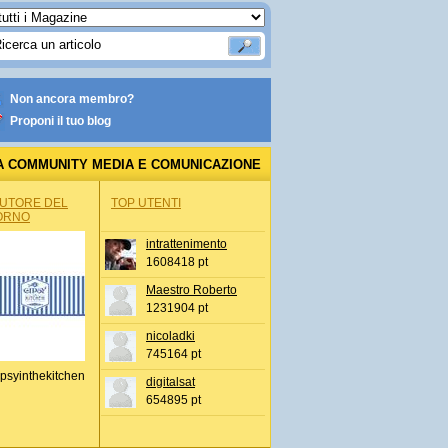
Non ancora membro?
Proponi il tuo blog
A COMMUNITY MEDIA E COMUNICAZIONE
AUTORE DEL
TOP UTENTI
ORNO
intrattenimento
1608418 pt
Maestro Roberto
1231904 pt
nicoladki
745164 pt
psyinthekitchen
digitalsat
654895 pt