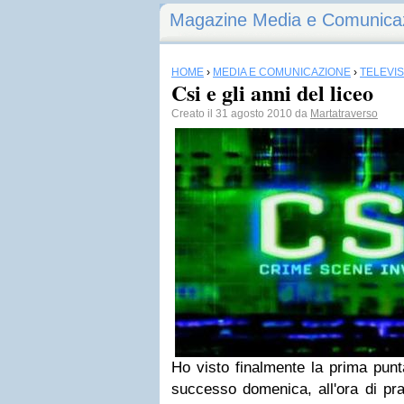
Magazine Media e Comunica
HOME
›
MEDIA E COMUNICAZIONE
›
TELEVI
Csi e gli anni del liceo
Creato il 31 agosto 2010 da
Martatraverso
Ho visto finalmente la
prima punt
successo domenica, all'ora di pr