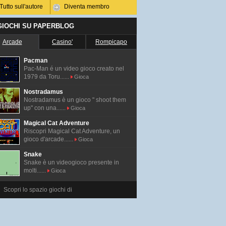
Tutto sull'autore
Diventa membro
 GIOCHI SU PAPERBLOG
Arcade
Casino'
Rompicapo
Pacman
Pac-Man é un video gioco creato nel
1979 da Toru......
Gioca
Nostradamus
Nostradamus è un gioco " shoot them
up" con una......
Gioca
Magical Cat Adventure
Riscopri Magical Cat Adventure, un
gioco d'arcade......
Gioca
Snake
Snake è un videogioco presente in
molti......
Gioca
Scopri lo spazio giochi di