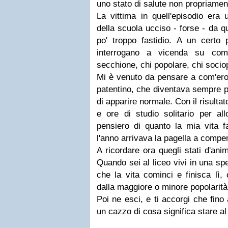
uno stato di salute non propriament
La vittima in quell'episodio era 
della scuola
ucciso - forse - da q
po' troppo
fastidio. A un certo p
interrogano a vicenda su com
secchione, chi popolare, chi socio
Mi è venuto da pensare a com'ero
patentino
,
che diventava sempre pi
di apparire
normale
. Con il risulta
e ore di studio solitario per al
pensiero di quanto la mia vita f
l'anno arrivava la pagella a compens
A ricordare ora quegli stati d'ani
Quando sei al liceo vivi in una spe
che la vita cominci e finisca lì,
dalla maggiore o minore
popolarit
Poi ne esci, e ti accorgi che
fino
un cazzo di cosa significa stare a