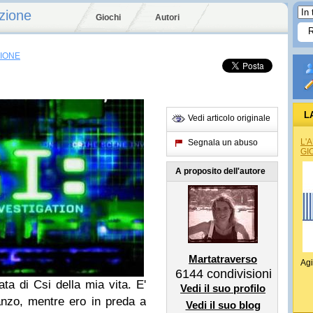
zione
Giochi
Autori
SIONE
L
Vedi articolo originale
L'
Segnala un abuso
GI
A proposito dell'autore
Martatraverso
Agi
6144
condivisioni
ata di Csi della mia vita
. E'
Vedi il suo profilo
anzo, mentre ero in preda a
Vedi il suo blog