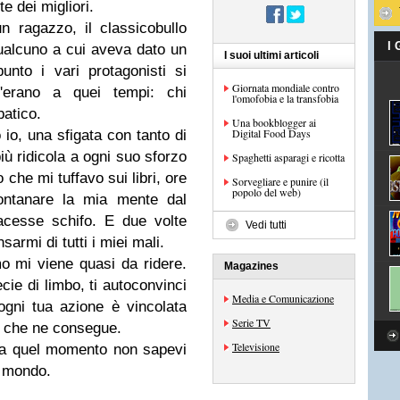
e dei migliori.
un ragazzo, il classico
bullo
I
ualcuno a cui aveva dato
un
I suoi ultimi articoli
unto i vari protagonisti si
Giornata mondiale contro
'erano a quei tempi: chi
l'omofobia e la transfobia
patico.
Una bookblogger ai
Digital Food Days
 io,
una sfigata con tanto di
ù ridicola a ogni suo sforzo
Spaghetti asparagi e ricotta
to che
mi tuffavo sui libri
, ore
Sorvegliare e punire (il
popolo del web)
lontanare la mia mente dal
acesse schifo. E due volte
Vedi tutti
armi di tutti i miei mali.
mo
mi viene quasi da ridere
.
Magazines
cie di limbo, ti autoconvinci
Media e Comunicazione
 ogni tua azione è vincolata
Serie TV
à
che ne consegue.
Televisione
 a quel momento non sapevi
l mondo
.