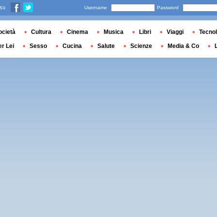
 su
Username
Password
ocietà
Cultura
Cinema
Musica
Libri
Viaggi
Tecnol
er Lei
Sesso
Cucina
Salute
Scienze
Media & Co