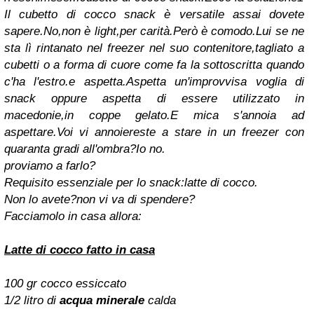
Il cubetto di cocco snack è versatile assai dovete
sapere.No,non è light,per carità.Però è comodo.Lui se ne
sta lì rintanato nel freezer nel suo contenitore,tagliato a
cubetti o a forma di cuore come fa la sottoscritta quando
c'ha l'estro.e aspetta.Aspetta un'improvvisa voglia di
snack oppure aspetta di essere utilizzato in
macedonie,in coppe gelato.E mica s'annoia ad
aspettare.Voi vi annoiereste a stare in un freezer con
quaranta gradi all'ombra?Io no.
proviamo a farlo?
Requisito essenziale per lo snack:latte di cocco.
Non lo avete?non vi va di spendere?
Facciamolo in casa allora:
Latte
di cocco fatto in casa
100 gr cocco essiccato
1/2 litro di
acqua minerale
calda