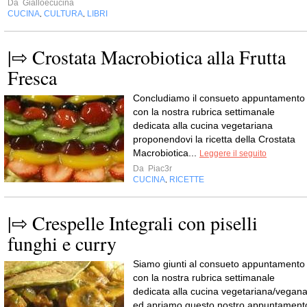
Da
Gialloecucina
CUCINA
CULTURA
LIBRI
,
,
|⇨ Crostata Macrobiotica alla Frutta
Fresca
Concludiamo il consueto appuntamento
con la nostra rubrica settimanale
dedicata alla cucina vegetariana
proponendovi la ricetta della Crostata
Macrobiotica...
Leggere il seguito
Da
Piac3r
CUCINA
RICETTE
,
|⇨ Crespelle Integrali con piselli
funghi e curry
Siamo giunti al consueto appuntamento
con la nostra rubrica settimanale
dedicata alla cucina vegetariana/vegan
ed apriamo questo nostro appuntament