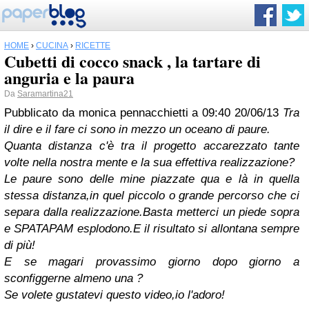
HOME
›
CUCINA
›
RICETTE
Cubetti di cocco snack , la tartare di
anguria e la paura
Da
Saramartina21
Pubblicato da
monica pennacchietti
a 09:40
20/06/13
Tra
il dire e il fare ci sono in mezzo un oceano di paure.
Quanta distanza c'è tra il progetto accarezzato tante
volte nella nostra mente e la sua effettiva realizzazione?
Le paure sono delle mine piazzate qua e là in quella
stessa distanza,in quel piccolo o grande percorso che ci
separa dalla realizzazione.Basta metterci un piede sopra
e SPATAPAM esplodono.E il risultato si allontana sempre
di più!
E se magari provassimo giorno dopo giorno a
sconfiggerne almeno una ?
Se volete gustatevi questo video,io l'adoro!