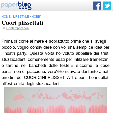
HOME
›
LIFESTYLE
›
HOBBY
Cuori plissettati
Da
Contemporanea
Prima di corre al mare e soprattutto prima che si svegli il
piccolo, voglio condividere con voi una semplice idea per
i nostri party.
Questa volta ho voluto abbellire dei tristi
stuzzicadenti comunemente usati per infilzare tramezzini
o tartine nei banchetti delle feste.
E siccome le cose
banali non ci piacciono, vero?
Ho ricavato dai tanto amati
pirottini dei CUORICINI PLISSETTATI e poi li ho incollati
all'estremità degli stuzzicadenti.