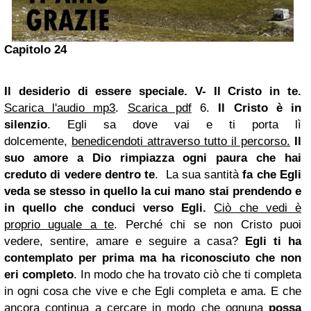
Capitolo 24
Il desiderio di essere speciale.
V- Il Cristo in te.
Scarica l'audio mp3
.
Scarica pdf
6.
Il Cristo è in
silenzio
. Egli sa dove vai e ti porta lì
dolcemente,
benedicendoti attraverso tutto il percorso.
Il
suo amore a Dio rimpiazza ogni paura che hai
creduto di vedere dentro te
.
La sua santità
fa che Egli
veda se stesso in quello la cui mano stai prendendo e
in quello che conduci verso Egli.
Ciò che vedi è
proprio uguale a te
. Perché chi se non Cristo puoi
vedere, sentire, amare e seguire a casa?
Egli ti ha
contemplato per prima ma ha riconosciuto che non
eri completo
. In modo che ha trovato ciò che ti completa
in ogni cosa che vive e che Egli completa e ama.
E che
ancora continua a cercare in modo che ognuna
possa