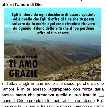
offrirti l'amore di Dio
7. Tuttavia Egli rimane molto silenzioso, perché sa che
l'amore è in te adesso,
aggrappato con forza dalla
stessa mano che prendeva quella di tuo fratello.
La
mano di Cristo prende tutti i tuoi fratelli in se stesso
. Egli
concede la visione ai loro occhi che non vedono e canta