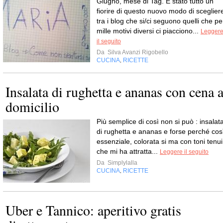
Giugno, mese di Tag. È stato tutto un
fiorire di questo nuovo modo di sceglier
tra i blog che si/ci seguono quelli che pe
mille motivi diversi ci piacciono...
Legger
il seguito
Da
Silva Avanzi Rigobello
CUCINA
RICETTE
,
Insalata di rughetta e ananas con cena 
domicilio
Più semplice di così non si può : insalat
di rughetta e ananas e forse perché cos
essenziale, colorata si ma con toni tenui
che mi ha attratta...
Leggere il seguito
Da
Simplylalla
CUCINA
RICETTE
,
Uber e Tannico: aperitivo gratis