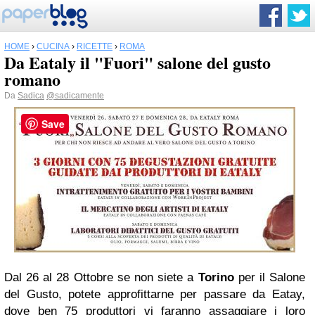
HOME
›
CUCINA
›
RICETTE
›
ROMA
Da Eataly il "Fuori" salone del gusto
romano
Da
Sadica
@sadicamente
Save
Dal 26 al 28 Ottobre se non siete a
Torino
per il Salone
del Gusto, potete approfittarne per passare da Eatay,
dove ben 75 produttori vi faranno assaggiare i loro