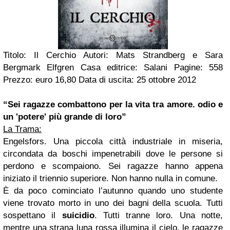
T
itolo: Il Cerchio
Autor
i
:
Mats Strandberg e Sara
Bergmark Elfgren
Casa editrice: Salani
Pagine: 558
Prezzo: euro 16,
8
0
Data di uscita: 25 ottobre 2012
“Sei ragazze combattono per la vita tra amore. odio e
un 'potere' più grande di loro”
La Trama:
Engelsfors. Una piccola città industriale in miseria,
circondata da boschi impenetrabili dove le persone si
perdono e scompaiono. Sei ragazze hanno appena
iniziato il triennio superiore. Non hanno nulla in comune.
È da poco cominciato l’autunno quando uno studente
viene trovato morto in uno dei bagni della scuola. Tutti
sospettano il
suicidio
. Tutti tranne loro. Una notte,
mentre una strana luna rossa illumina il cielo, le ragazze