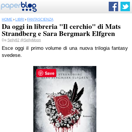
HOME
›
LIBRI
›
FANTASCIENZA
Da oggi in libreria "Il cerchio" di Mats
Strandberg e Sara Bergmark Elfgren
Da
Selly82
@SellyMoon
Esce oggi
il primo volume di una nuova trilogia fantasy
svedese.
Save