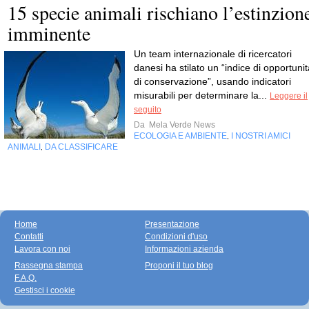
15 specie animali rischiano l’estinzion
imminente
Un team internazionale di ricercatori
danesi ha stilato un “indice di opportunit
di conservazione”, usando indicatori
misurabili per determinare la...
Leggere il
seguito
Da
Mela Verde News
ECOLOGIA E AMBIENTE
I NOSTRI AMICI
,
ANIMALI
DA CLASSIFICARE
,
Home
Presentazione
Contatti
Condizioni d'uso
Lavora con noi
Informazioni azienda
Rassegna stampa
Proponi il tuo blog
F.A.Q.
Gestisci i cookie