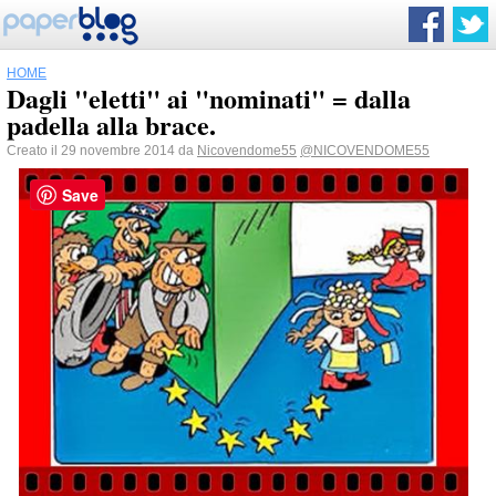
HOME
Dagli "eletti" ai "nominati" = dalla
padella alla brace.
Creato il 29 novembre 2014 da
Nicovendome55
@NICOVENDOME55
Save