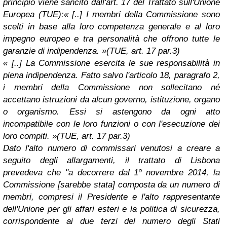
principio viene sancito dall'art. 17 del Trattato sull'Unione
Europea (TUE):
« [..] I membri della Commissione sono
scelti in base alla loro competenza generale e al loro
impegno europeo e tra personalità che offrono tutte le
garanzie di indipendenza. »
(TUE, art. 17 par.3)
« [..] La Commissione esercita le sue responsabilità in
piena indipendenza. Fatto salvo l'articolo 18, para­grafo 2,
i membri della Commissione non sollecitano né
accettano istruzioni da alcun governo, istituzione, organo
o organismo. Essi si astengono da ogni atto
incompatibile con le loro funzioni o con l'esecuzione dei
loro compiti. »
(TUE, art. 17 par.3)
Dato l'alto numero di commissari venutosi a creare a
seguito degli allargamenti, il trattato di Lisbona
prevedeva che "a decorrere dal 1º novembre 2014, la
Commissione [sarebbe stata] composta da un numero di
membri, compresi il Presidente e l'alto rappresentante
dell'Unione per gli affari esteri e la politica di sicurezza,
corrispondente ai due terzi del numero degli Stati