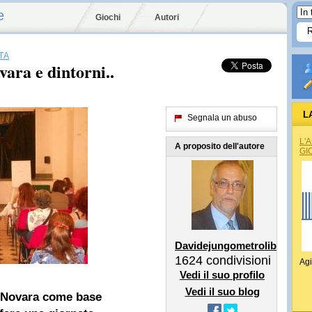
e
Giochi
Autori
TÀ
ara e dintorni..
L
Segnala un abuso
L'
A proposito dell'autore
GI
Davidejungometrolibri
1624
condivisioni
Agi
Vedi il suo profilo
Vedi il suo blog
a Novara come base