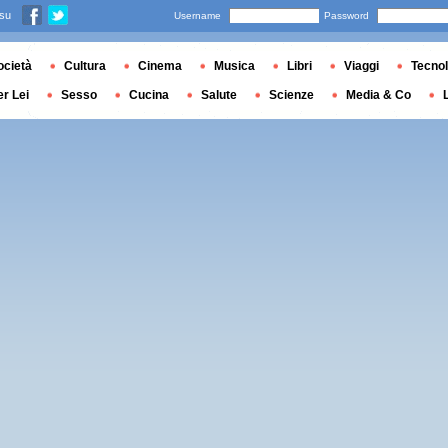
 su
Username
Password
ocietà
Cultura
Cinema
Musica
Libri
Viaggi
Tecnol
er Lei
Sesso
Cucina
Salute
Scienze
Media & Co