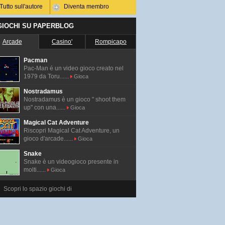
Tutto sull'autore
Diventa membro
 GIOCHI SU PAPERBLOG
Arcade
Casino'
Rompicapo
Pacman
Pac-Man é un video gioco creato nel
1979 da Toru......
Gioca
Nostradamus
Nostradamus è un gioco " shoot them
up" con una......
Gioca
Magical Cat Adventure
Riscopri Magical Cat Adventure, un
gioco d'arcade......
Gioca
Snake
Snake è un videogioco presente in
molti......
Gioca
Scopri lo spazio giochi di