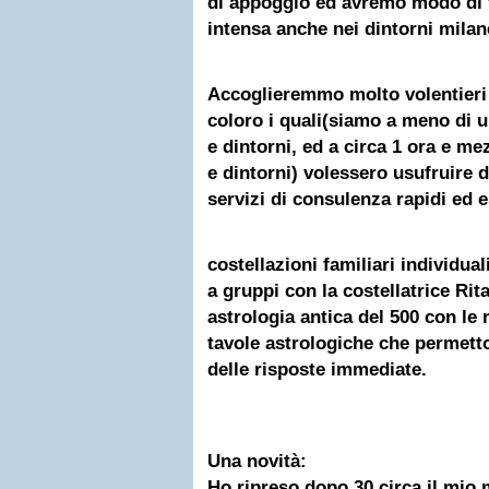
di appoggio ed avremo modo di 
intensa anche nei dintorni milane
Accoglieremmo molto volentieri i
coloro i quali(siamo a meno di 
e dintorni,
ed a circa 1 ora e me
e dintorni)
volessero usufruire d
servizi di consulenza rapidi ed e
costellazioni familiari individua
a gruppi con la costellatrice Rita
astrologia antica del 500 con le 
tavole astrologiche che permett
delle risposte immediate.
Una novità:
Ho ripreso dopo 30 circa il mio 