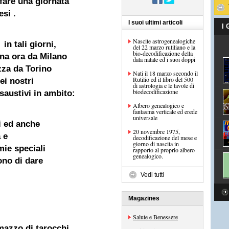
fare una giornata
si .
I suoi ultimi articoli
I
Nascite astrogenealogiche
n tali giorni,
del 22 marzo rutiliano e la
bio-decodificazione della
una ora da Milano
data natale ed i suoi doppi
zza da Torino
Nati il 18 marzo secondo il
Rutilio ed il libro del 500
ei nostri
di astrologia e le tavole di
biodecodificazione
saustivi in ambito:
Albero genealogico e
fantasma verticale ed erede
universale
li ed anche
20 novembre 1975,
 e
decodificazione del mese e
giorno di nascita in
mie speciali
rapporto al proprio albero
genealogico.
ono di dare
Vedi tutti
Magazines
Salute e Benessere
mazzo di tarocchi