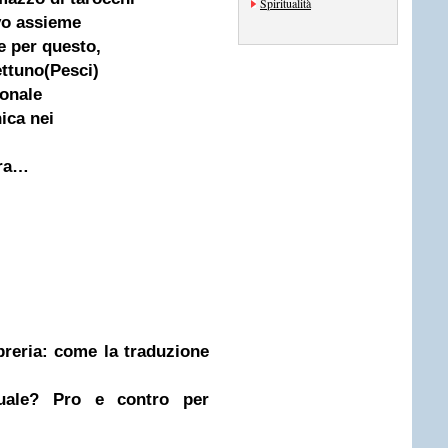
Spiritualità
avo assieme
,e per questo,
ettuno(Pesci)
gonale
ica nei
dra…
ibreria: come la traduzione
nuale? Pro e contro per