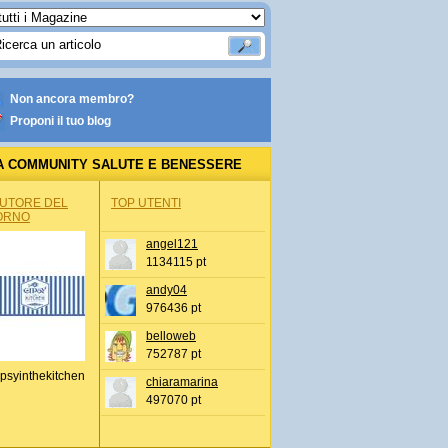
Non ancora membro?
Proponi il tuo blog
A COMMUNITY SALUTE E BENESSERE
AUTORE DEL
TOP UTENTI
ORNO
angel121
1134115 pt
andy04
976436 pt
belloweb
752787 pt
psyinthekitchen
chiaramarina
497070 pt