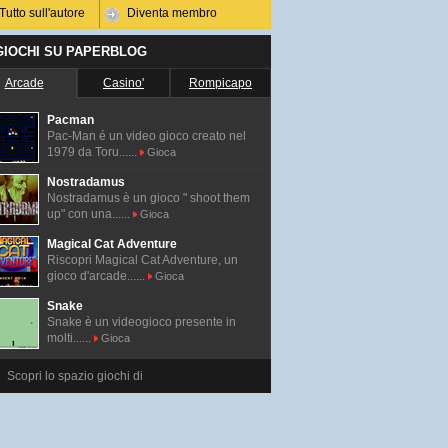
Tutto sull'autore
Diventa membro
 GIOCHI SU PAPERBLOG
Arcade
Casino'
Rompicapo
Pacman
Pac-Man é un video gioco creato nel
1979 da Toru......
Gioca
Nostradamus
Nostradamus è un gioco " shoot them
up" con una......
Gioca
Magical Cat Adventure
Riscopri Magical Cat Adventure, un
gioco d'arcade......
Gioca
Snake
Snake è un videogioco presente in
molti......
Gioca
Scopri lo spazio giochi di