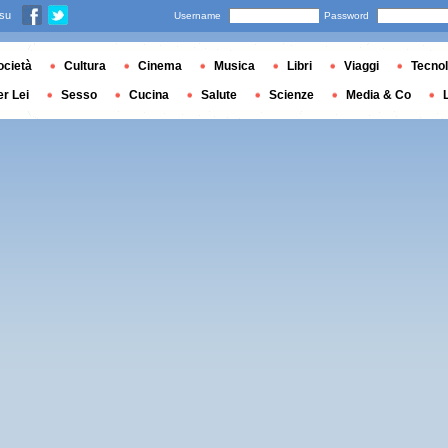
 su
Username
Password
ocietà
Cultura
Cinema
Musica
Libri
Viaggi
Tecnol
er Lei
Sesso
Cucina
Salute
Scienze
Media & Co