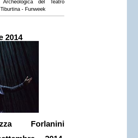
 Archeologica del Teatro
 Tiburtina -
Funweek
e 2014
azza Forlanini