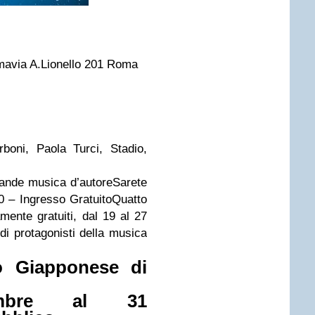
ma
via A.Lionello 201
Roma
boni, Paola Turci, Stadio,
grande musica d’autoreSarete
30 – Ingresso Gratuito
Quatto
mente gratuiti, dal 19 al 27
di protagonisti della musica
uto Giapponese di
mbre al 31