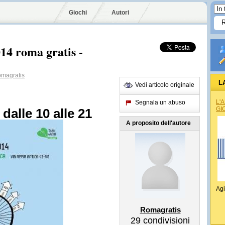
Giochi
Autori
14 roma gratis -
magratis
L
Vedi articolo originale
L'
Segnala un abuso
GI
dalle 10 alle 21
A proposito dell'autore
Agi
Romagratis
29
condivisioni