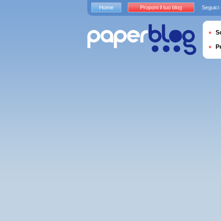
Home
Proponi il tuo blog
Seguici
S
P