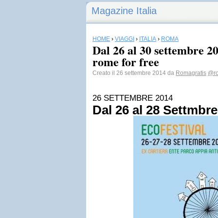
Magazine Italia
HOME
›
VIAGGI
›
ITALIA
›
ROMA
Dal 26 al 30 settembre 20
rome for free
Creato il 26 settembre 2014 da
Romagratis
@ro
26 SETTEMBRE 2014
Dal 26 al 28 Settmbre 