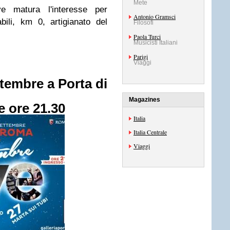
Mete
 matura l'interesse per
Antonio Gramsci
abili, km 0, artigianato del
Filosofi
Paola Turci
Musicisti Italiani
Parigi
Viaggi
tembre a Porta di
Magazines
e ore 21.30
Italia
Italia Centrale
Viaggi