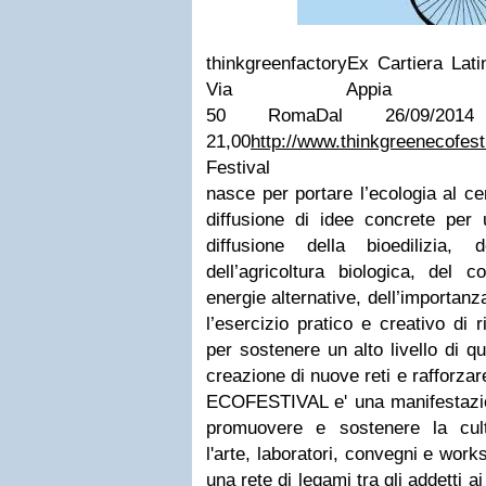
thinkgreenfactory
Ex Cartiera Lat
Via Appia An
50
Roma
Dal
26/09/2014
21,00
http://www.thinkgreenecofesti
Festival
nasce per portare l’ecologia al cen
diffusione di idee concrete per 
diffusione della bioedilizia, d
dell’agricoltura biologica, del 
energie alternative, dell’importanza
l’esercizio pratico e creativo di r
per sostenere un alto livello di qu
creazione di nuove reti e rafforzar
ECOFESTIVAL e' una manifestazi
promuovere e sostenere la cult
l'arte, laboratori, convegni e wor
una rete di legami tra gli addetti ai 