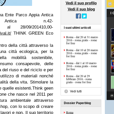
Vedi il suo profilo
Vedi il suo blog
I
ina Ente Parco Appia Antica
tica n.42-
al
28/09/2014
10,00-
I suoi ultimi articoli
val.it/
THINK GREEN Eco
Roma - dal 20 al 31 marzo
2016 - roma gratis - rome
for free
tro della città attraverso la
Roma - dal 10 al 20 marzo
una città ecologica, per la
2016 - roma gratis - rome
for free
ella mobilità sostenibile,
Roma - dal 1 al 10 marzo
consumo consapevole, delle
2016 - roma gratis - rome
for free
 del riuso e del riciclo e per
iutilizzo di materiali nonché
Roma - dal 20 al 29
febbraio 2016 - roma
alità della vita. Stimolare la
gratis - rome for free
e quelle esistenti.Think geen
Vedi tutti
one che nasce nel 2011 per
ura ambientale attraverso
Dossier Paperblog
kshop, con lo scopo di creare
lavori e non. Il suo territorio
Roma