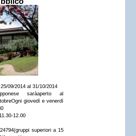
ubblico
l
25/09/2014
al
31/10/2014
iapponese sarà
aperto
al
tobre
Ogni giovedì e venerdì
30
11.30-12.00
224794
(gruppi superiori a 15