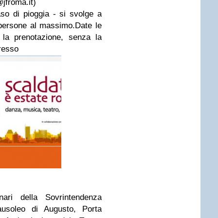
jfroma.it
)
so di pioggia - si svolge a
5 persone al massimo.
Date le
 la prenotazione, senza la
gresso
ari della Sovrintendenza
usoleo di Augusto
,
Porta