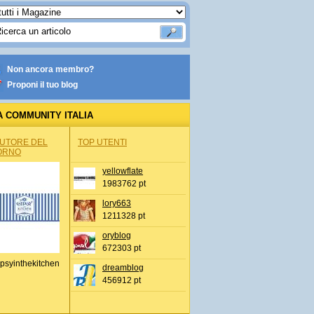
Non ancora membro?
Proponi il tuo blog
A COMMUNITY ITALIA
AUTORE DEL
TOP UTENTI
ORNO
yellowflate
1983762 pt
lory663
1211328 pt
oryblog
672303 pt
psyinthekitchen
dreamblog
456912 pt