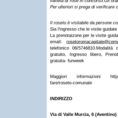
varietà di rose in concorso.
Gli ora
Per ulteriori si prega di verificare
Il roseto è visitabile da persone co
Sia l'ingresso che le visite guidate
La prenotaizone per le visite guidat
email:
rosetoromacapitale@comu
telefonico 06/5746810.
Modalità d
gratuito, Ingresso libero, Prenot
gratuita- funweek
Maggiori informazioni
htt
fare/roseto-comunale
INDIRIZZO
Via di Valle Murcia, 6 (Aventino)