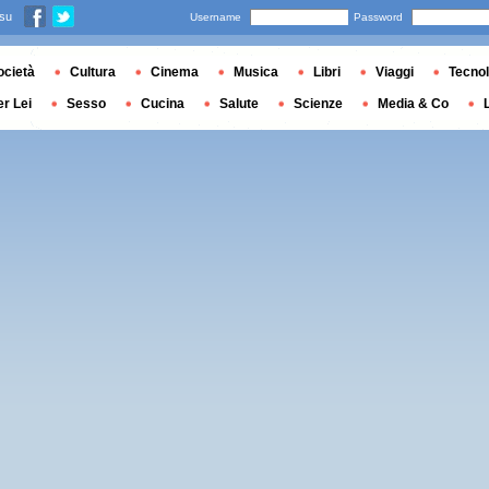
 su
Username
Password
ocietà
Cultura
Cinema
Musica
Libri
Viaggi
Tecnol
er Lei
Sesso
Cucina
Salute
Scienze
Media & Co