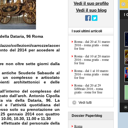
Vedi il suo profilo
Vedi il suo blog
I
I suoi ultimi articoli
della Dataria, 96
Roma
Roma - dal 20 al 31 marzo
2016 - roma gratis - rome
palazzo/collezioni/carrozze/accesso_museo.htm
for free
to del 2014 per accedere al
Roma - dal 10 al 20 marzo
2016 - roma gratis - rome
for free
re non oltre sette giorni dalla
Roma - dal 1 al 10 marzo
le antiche Scuderie Sabaude al
2016 - roma gratis - rome
o un complesso e articolato
for free
enti architettonici e delle
Roma - dal 20 al 29
febbraio 2016 - roma
ll’interno del complesso del
gratis - rome for free
cato dall’arch. Antonio Cipolla
a via della Dataria, 96.
La
Vedi tutti
vi e l’attività quotidiana del
cesso solo su prenotazione un
l 25 gennaio 2014 con quattro
Dossier Paperblog
 10.00, 10.30, 11.00 e 11.30
 effettuate dal personale della
Roma