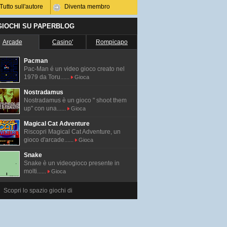
Tutto sull'autore
Diventa membro
 GIOCHI SU PAPERBLOG
Arcade
Casino'
Rompicapo
Pacman
Pac-Man é un video gioco creato nel
1979 da Toru......
Gioca
Nostradamus
Nostradamus è un gioco " shoot them
up" con una......
Gioca
Magical Cat Adventure
Riscopri Magical Cat Adventure, un
gioco d'arcade......
Gioca
Snake
Snake è un videogioco presente in
molti......
Gioca
Scopri lo spazio giochi di