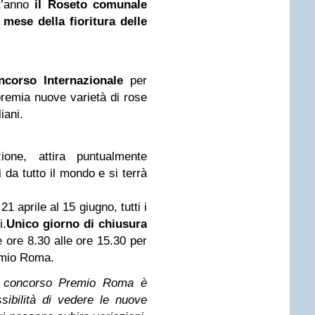
t’anno
il Roseto comunale
mese della fioritura delle
ncorso Internazionale
per
premia nuove varietà di rose
iani.
ione, attira puntualmente
 da tutto il mondo e si terrà
 21 aprile al 15 giugno, tutti i
i.
Unico giorno di chiusura
ore 8.30 alle ore 15.30 per
remio Roma.
l concorso Premio Roma è
sibilità di vedere le nuove