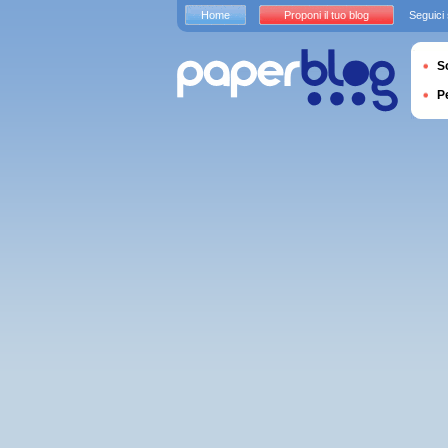
Home
Proponi il tuo blog
Seguici
S
P