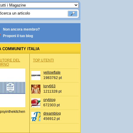
Non ancora membro?
Proponi il tuo blog
A COMMUNITY ITALIA
AUTORE DEL
TOP UTENTI
ORNO
yellowflate
1983762 pt
lory663
1211328 pt
oryblog
672303 pt
psyinthekitchen
dreamblog
456912 pt