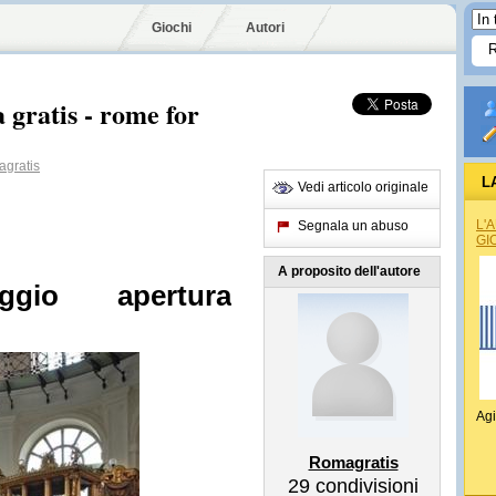
Giochi
Autori
 gratis - rome for
gratis
L
Vedi articolo originale
L'
Segnala un abuso
GI
A proposito dell'autore
gio
apertura
Agi
Romagratis
29
condivisioni