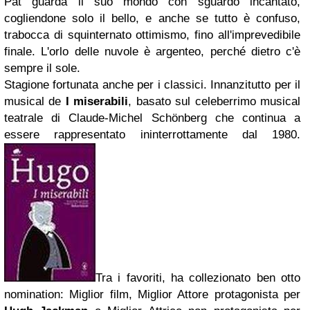
Pat guarda il suo mondo con sguardo incantato,
cogliendone solo il bello, e anche se tutto è confuso,
trabocca di squinternato ottimismo, fino all'imprevedibile
finale. L'orlo delle nuvole è argenteo, perché dietro c'è
sempre il sole.
Stagione fortunata anche per i
classici
. Innanzitutto per il
musical de
I miserabili
, basato sul celeberrimo musical
teatrale di
Claude-Michel Schönberg
che continua a
essere rappresentato ininterrottamente dal 1980.
Tra i favoriti, ha collezionato ben
otto
nomination
: Miglior film, Miglior Attore protagonista per