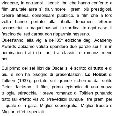
vincente, in entrambi i sensi: libri che hanno conferito a
film una tale aura sì da vincere i premi più prestigiosi,
creare attesa, consolidare pubblico, e film che a loro
volta hanno portato alla ribalta fenomeni letterari
sconosciuti o magari passati in sordina. In ogni caso, il
fascino del
red carpet
non risparmia nessuno.
Quest'anno, alla vigilia dell'
85° edizione degli Academy
Awards
abbiamo voluto spendere due parole sui film in
nomination tratti da libri, tra classici e romanzi meno
noti.
Sul primo dei sei libri da Oscar si è scritto
di tutto
e di
più, e non ha bisogno di presentazioni:
Lo Hobbit
di
Tolkien
(1937), portato sul grande schermo dal solito
Peter Jackson
. Il film, primo episodio di una nuova
trilogia, stiracchia il breve romanzo di Tolkien puntando
tutto sull'effetto visivo. Prevedibili dunque i
tre premi
per
il quale è in gara: Miglior scenografia, Miglior trucco e
Migliori effetti speciali.