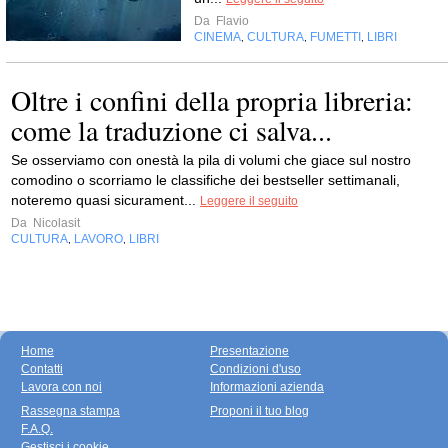
Da
Flavio
CINEMA
CULTURA
FUMETTI
LIBRI
,
,
,
Oltre i confini della propria libreria:
come la traduzione ci salva...
Se osserviamo con onestà la pila di volumi che giace sul nostro
comodino o scorriamo le classifiche dei bestseller settimanali,
noteremo quasi sicurament...
Leggere il seguito
Da
Nicolasit
CULTURA
LAVORO
LIBRI
,
,
Home
Presentazione
Contatti
Condizioni d'uso
Lavora con noi
Informazioni azienda
Rassegna stampa
Proponi il tuo blog
F.A.Q.
Gestisci i cookie