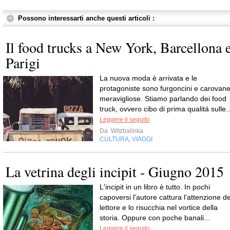
Possono interessarti anche questi articoli :
Il food trucks a New York, Barcellona 
Parigi
La nuova moda è arrivata e le
protagoniste sono furgoncini e carovan
meravigliose. Stiamo parlando dei food
truck, ovvero cibo di prima qualitá sulle..
Leggere il seguito
Da
Witzbalinka
CULTURA
VIAGGI
,
La vetrina degli incipit - Giugno 2015
L'incipit in un libro è tutto. In pochi
capoversi l'autore cattura l'attenzione de
lettore e lo risucchia nel vortice della
storia. Oppure con poche banali...
Leggere il seguito