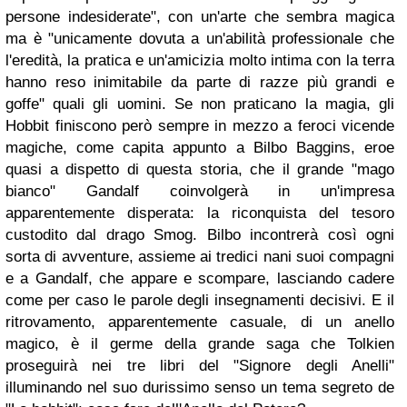
persone indesiderate", con un'arte che sembra magica
ma è "unicamente dovuta a un'abilità professionale che
l'eredità, la pratica e un'amicizia molto intima con la terra
hanno reso inimitabile da parte di razze più grandi e
goffe" quali gli uomini. Se non praticano la magia, gli
Hobbit finiscono però sempre in mezzo a feroci vicende
magiche, come capita appunto a Bilbo Baggins, eroe
quasi a dispetto di questa storia, che il grande "mago
bianco" Gandalf coinvolgerà in un'impresa
apparentemente disperata: la riconquista del tesoro
custodito dal drago Smog. Bilbo incontrerà così ogni
sorta di avventure, assieme ai tredici nani suoi compagni
e a Gandalf, che appare e scompare, lasciando cadere
come per caso le parole degli insegnamenti decisivi. E il
ritrovamento, apparentemente casuale, di un anello
magico, è il germe della grande saga che Tolkien
proseguirà nei tre libri del "Signore degli Anelli"
illuminando nel suo durissimo senso un tema segreto de