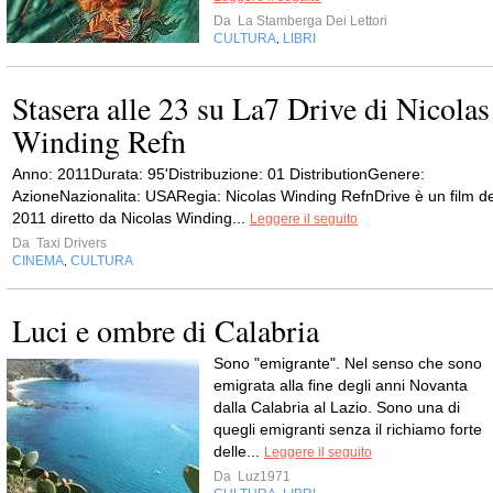
Da
La Stamberga Dei Lettori
CULTURA
LIBRI
,
Stasera alle 23 su La7 Drive di Nicolas
Winding Refn
Anno: 2011Durata: 95'Distribuzione: 01 DistributionGenere:
AzioneNazionalita: USARegia: Nicolas Winding RefnDrive è un film de
2011 diretto da Nicolas Winding...
Leggere il seguito
Da
Taxi Drivers
CINEMA
CULTURA
,
Luci e ombre di Calabria
Sono "emigrante". Nel senso che sono
emigrata alla fine degli anni Novanta
dalla Calabria al Lazio. Sono una di
quegli emigranti senza il richiamo forte
delle...
Leggere il seguito
Da
Luz1971