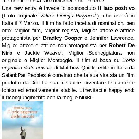
"Lo hobbit": cosa fare dell'Anello del Potere?
Una new entry è invece lo sconosciuto
Il lato positivo
(titolo originale:
Silver Linings Playbook
), che uscirà
in
Italia il 7 Marzo
. Il film ha fatto
incetta di nomination, ben
otto
: Miglior film, Miglior regista, Miglior attore e attrice
protagonista per
Bradley Cooper
e Jennifer Lawrence,
Miglior attore e attrice non protagonista per
Robert De
Niro
e Jackie Weaver, Miglior Sceneggiatura non
originale e Miglior Montaggio. Il film si basa su
L'orlo
argenteo delle nuvole
, di
Matthew Quick
, edito in Italia da
Salani
:
Pat Peoples è convinto che la sua vita sia un film
prodotto da Dio. La sua missione: diventare fisicamente
tonico ed emotivamente stabile. L'inevitabile happy end:
il ricongiungimento con la moglie
Nikki
.