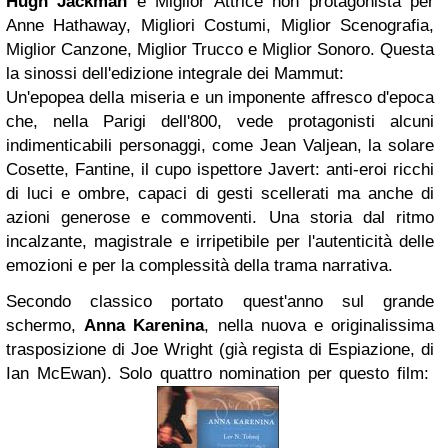
Hugh Jackman
e Miglior Attrice non protagonista per
Anne Hathaway, Migliori Costumi, Miglior Scenografia,
Miglior Canzone, Miglior Trucco e Miglior Sonoro.
Questa
la sinossi dell'edizione integrale dei
Mammut
:
Un'epopea della miseria e un imponente affresco d'epoca
che, nella Parigi dell'800, vede protagonisti alcuni
indimenticabili personaggi, come Jean Valjean, la solare
Cosette, Fantine, il cupo ispettore Javert: anti-eroi ricchi
di luci e ombre, capaci di gesti scellerati ma anche di
azioni generose e commoventi. Una storia dal ritmo
incalzante, magistrale e irripetibile per l'autenticità delle
emozioni e per la complessità della trama narrativa.
Secondo classico portato quest'anno sul grande
schermo,
Anna Karenina
, nella nuova e originalissima
trasposizione di
Joe Wright
(già regista di Espiazione, di
Ian McEwan). Solo
quattro nomination
per questo film: