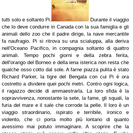
tutti solo e soltanto Pi.
Durante il viaggio
che lo deve condurre in Canada con la sua famiglia e gli
animali dello zoo che il padre dirige, la nave mercantile
fa naufragio. Pi si ritrova su una scialuppa, alla deriva
nell'Oceano Pacifico, in compagnia soltanto di quattro
animali. Tempo pochi giorni e della zebra ferita,
dell'orango del Borneo e della iena isterica non resta che
qualche osso cotto dal sole. A farne piazza pulita è stato
Richard Parker, la tigre del Bengala con cui Pi è ora
costretto a dividere quei pochi metri. Contro ogni logica,
il ragazzo decide di ammaestrarla. La loro sfida è la
sopravvivenza, nonostante la sete, la fame, gli squali, la
furia del mare e il sale che corrode la pelle. Il loro è un
viaggio straordinario, ispirato e terribile, ironico e
violento, che ci porta molto più lontano di quanto
avessimo mai potuto immaginare. A scoprire che la