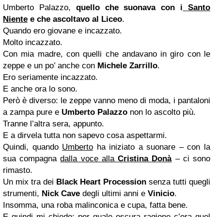
Umberto Palazzo,
quello che suonava con i
Santo
Niente
e che ascoltavo al Liceo
.
Quando ero giovane e incazzato.
Molto incazzato.
Con mia madre, con quelli che andavano in giro con le
zeppe e un po’ anche con
Michele Zarrillo
.
Ero seriamente incazzato.
E anche ora lo sono.
Però è diverso: le zeppe vanno meno di moda, i pantaloni
a zampa pure e
Umberto Palazzo
non lo ascolto più.
Tranne l’altra sera, appunto.
E a dirvela tutta non sapevo cosa aspettarmi.
Quindi, quando
Umberto
ha iniziato a suonare – con la
sua compagna
dalla voce alla
Cristina Donà
– ci sono
rimasto.
Un mix tra dei
Black Heart Procession
senza tutti quegli
strumenti,
Nick Cave
degli ultimi anni e
Vinicio
.
Insomma, una roba malinconica e cupa, fatta bene.
E quindi mi chiedo: per quale oscura ragione c’era quel