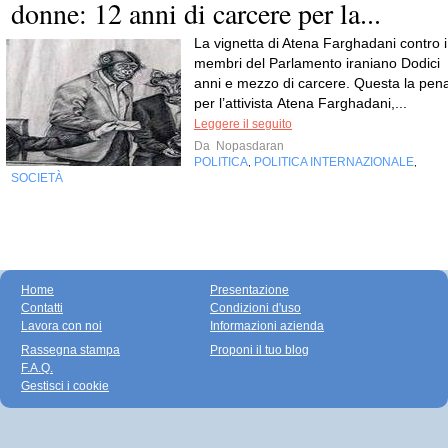
donne: 12 anni di carcere per la...
La vignetta di Atena Farghadani contro i
membri del Parlamento iraniano Dodici
anni e mezzo di carcere. Questa la pen
per l’attivista Atena Farghadani,...
Leggere il seguito
Da
Nopasdaran
POLITICA
POLITICA INTERNAZIONALE
,
,
SOCIETÀ
Home
Presentazione
Contatti
Condizioni d'uso
Lavora con noi
Informazioni azienda
Rassegna stampa
Proponi il tuo blog
F.A.Q.
Gestisci i cookie