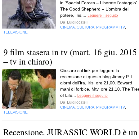
in ‘Special Forces – Liberate l’ostaggio’
The Good Shepherd – L’ombra del
potere, Iris,...
Leggere il seguito
Da
Luigilocatelli
CINEMA
CULTURA
PROGRAMMI TV
,
,
,
TELEVISIONE
9 film stasera in tv (mart. 16 giu. 2015
– tv in chiaro)
Cliccare sul link per leggere la
recensione di questo blog Jimmy P. I
giorni dell’ira, Iris, ore 21,00. Edward
mani di forbice, Mtv, ore 21,10. The Tre
of Life...
Leggere il seguito
Da
Luigilocatelli
CINEMA
CULTURA
PROGRAMMI TV
,
,
,
TELEVISIONE
Recensione. JURASSIC WORLD è un