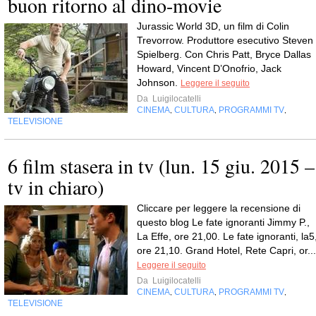
buon ritorno al dino-movie
Jurassic World 3D, un film di Colin
Trevorrow. Produttore esecutivo Steven
Spielberg. Con Chris Patt, Bryce Dallas
Howard, Vincent D’Onofrio, Jack
Johnson.
Leggere il seguito
Da
Luigilocatelli
CINEMA
CULTURA
PROGRAMMI TV
,
,
,
TELEVISIONE
6 film stasera in tv (lun. 15 giu. 2015 –
tv in chiaro)
Cliccare per leggere la recensione di
questo blog Le fate ignoranti Jimmy P.,
La Effe, ore 21,00. Le fate ignoranti, la5
ore 21,10. Grand Hotel, Rete Capri, or...
Leggere il seguito
Da
Luigilocatelli
CINEMA
CULTURA
PROGRAMMI TV
,
,
,
TELEVISIONE