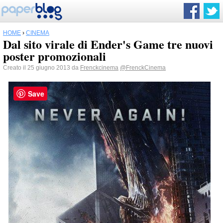
HOME
›
CINEMA
Dal sito virale di Ender's Game tre nuovi
poster promozionali
Creato il 25 giugno 2013 da
Frenckcinema
@FrenckCinema
Save