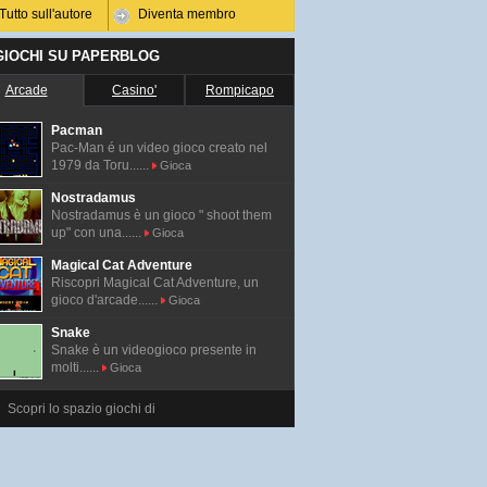
Tutto sull'autore
Diventa membro
 GIOCHI SU PAPERBLOG
Arcade
Casino'
Rompicapo
Pacman
Pac-Man é un video gioco creato nel
1979 da Toru......
Gioca
Nostradamus
Nostradamus è un gioco " shoot them
up" con una......
Gioca
Magical Cat Adventure
Riscopri Magical Cat Adventure, un
gioco d'arcade......
Gioca
Snake
Snake è un videogioco presente in
molti......
Gioca
Scopri lo spazio giochi di