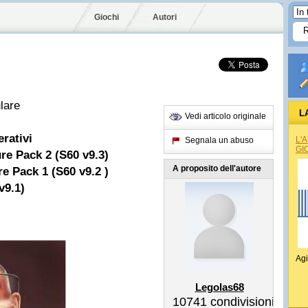
Giochi
Autori
ulare
L
Vedi articolo originale
erativi
L'
Segnala un abuso
GI
re Pack 2 (S60 v9.3)
A proposito dell'autore
e Pack 1 (S60 v9.2 )
v9.1)
Agi
Legolas68
10741
condivisioni