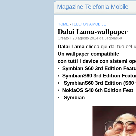
Magazine Telefonia Mobile
HOME
›
TELEFONIA MOBILE
Dalai Lama-wallpaper
Creato il 28 agosto 2014 da
Legolas68
Dalai Lama
clicca qui dal tuo cell
Un
wallpaper
compatibile
con tutti i
device
con
sistemi op
Symbian S60 3rd Edition Featu
SymbianS60 3rd Edition Featur
SymbianS60 3rd Edition (S60 
NokiaOS S40 6th Edition Feat
Symbian