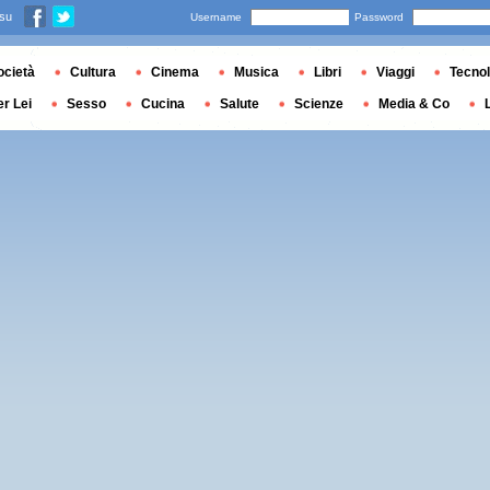
 su
Username
Password
ocietà
Cultura
Cinema
Musica
Libri
Viaggi
Tecnol
er Lei
Sesso
Cucina
Salute
Scienze
Media & Co