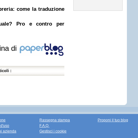
ibreria: come la traduzione
nuale? Pro e contro per
ina di
icoli :
one
Rassegna stampa
Proponi il tuo blog
 d'uso
F.A.Q.
ni azienda
Gestisci i cookie