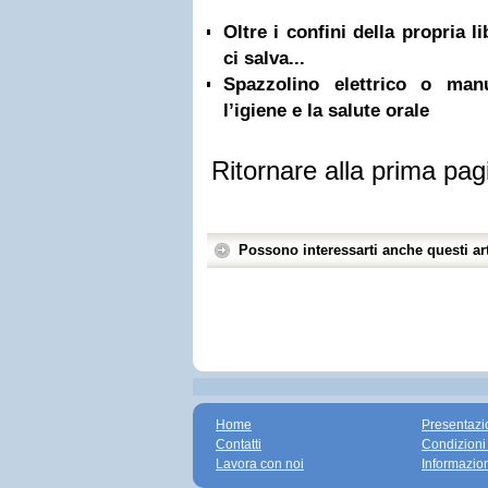
Oltre i confini della propria l
ci salva...
Spazzolino elettrico o ma
l’igiene e la salute orale
Ritornare alla prima pag
Possono interessarti anche questi art
Home
Presentazi
Contatti
Condizioni
Lavora con noi
Informazio