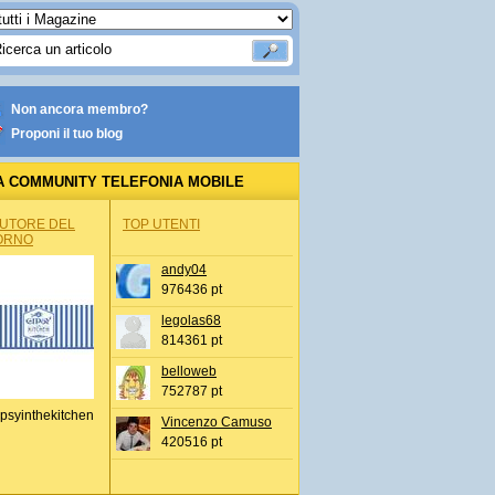
Non ancora membro?
Proponi il tuo blog
A COMMUNITY TELEFONIA MOBILE
AUTORE DEL
TOP UTENTI
ORNO
andy04
976436 pt
legolas68
814361 pt
belloweb
752787 pt
psyinthekitchen
Vincenzo Camuso
420516 pt