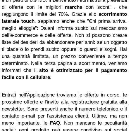
e un peso di 8,9 MB. Il Benvenuto informa sulla presenza
di offerte con le migliori
marche
con sconti , che
raggiungono il limite del 70%. Grazie allo
scorrimento
laterale touch
, sappiamo anche che "Chi prima arriva,
meglio alloggia": Dalani informa subito sul meccanismo
dell'e-commerce e delle offerte. Non si possono creare
liste dei desideri da abbandonare per anni: se un oggetto
ti piace o lo prendi subito oppure lo guardi e sogni. Hai
una quantità limitata, un prezzo conveniente a tempo
determinato. Nella terza pagina a scorrimento, veniamo
informati che il
sito è ottimizzato per il pagamento
facile con il cellulare
.
Entrati nell'Applicazione troviamo le offerte in corso, le
prossime offerte e l'invito alla registrazione gratuita alla
newsletter. Sono presenti anche il numero telefonico e il
contatto e-mail per l'assistenza clienti. Ultime, ma non
meno importante, le
FAQ
. Non mancano le peculiarità
social: ogni prodotto può essere condiviso sui social