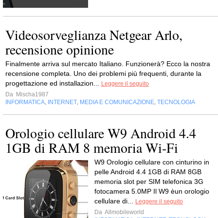
Videosorveglianza Netgear Arlo,
recensione opinione
Finalmente arriva sul mercato Italiano. Funzionerà? Ecco la nostra
recensione completa. Uno dei problemi più frequenti, durante la
progettazione ed installazion...
Leggere il seguito
Da
Mischa1987
INFORMATICA
INTERNET
MEDIA E COMUNICAZIONE
TECNOLOGIA
,
,
,
Orologio cellulare W9 Android 4.4
1GB di RAM 8 memoria Wi-Fi
W9 Orologio cellulare con cinturino in
pelle Android 4.4 1GB di RAM 8GB
memoria slot per SIM telefonica 3G
fotocamera 5.0MP Il W9 èun orologio
cellulare di...
Leggere il seguito
Da
Allmobileworld