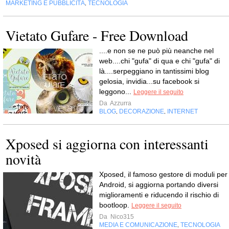
MARKETING E PUBBLICITÀ
TECNOLOGIA
,
Vietato Gufare - Free Download
....e non se ne può più neanche nel
web....chi "gufa" di qua e chi "gufa" di
là....serpeggiano in tantissimi blog
gelosia, invidia...su facebook si
leggono...
Leggere il seguito
Da
Azzurra
BLOG
DECORAZIONE
INTERNET
,
,
Xposed si aggiorna con interessanti
novità
Xposed, il famoso gestore di moduli per
Android, si aggiorna portando diversi
miglioramenti e riducendo il rischio di
bootloop.
Leggere il seguito
Da
Nico315
MEDIA E COMUNICAZIONE
TECNOLOGIA
,