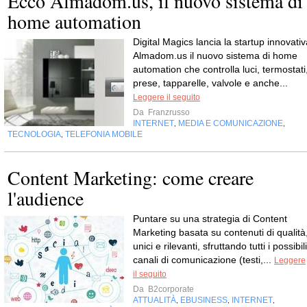
Ecco Almadom.us, il nuovo sistema di
home automation
Digital Magics lancia la startup innovativ
Almadom.us il nuovo sistema di home
automation che controlla luci, termostati
prese, tapparelle, valvole e anche...
Leggere il seguito
Da
Franzrusso
INTERNET
MEDIA E COMUNICAZIONE
,
,
TECNOLOGIA
TELEFONIA MOBILE
,
Content Marketing: come creare
l'audience
Puntare su una strategia di Content
Marketing basata su contenuti di qualità
unici e rilevanti, sfruttando tutti i possibili
canali di comunicazione (testi,...
Leggere
il seguito
Da
B2corporate
ATTUALITÀ
EBUSINESS
INTERNET
,
,
,