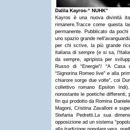
Dalila Kayros-“ NUHK”
Kayros è una nuova divinità ita
rimanere.
Tracce come questa las
permanente.
Pubblicato da poch
uno spazio grande nell'avanguardia
per chi scrive, la più grande ri
italiana di sempre (e si sa, l'Itali
da sempre, apripista per svilupp
Russo di “Energie”/ “A Casa d
“Signorina Romeo live” e alla prim
chiarore sorge due volte”, coi Dun
collettivo romano Epsilon Ind
nonostante le poetiche differenti,
fin qui prodotto da Romina Daniele
Magoni, Cristina Zavalloni e super
Stefania Pedretti.
La sua dimensi
opposizione ad un sistema “popol
alla tradizione popolare vera, quel