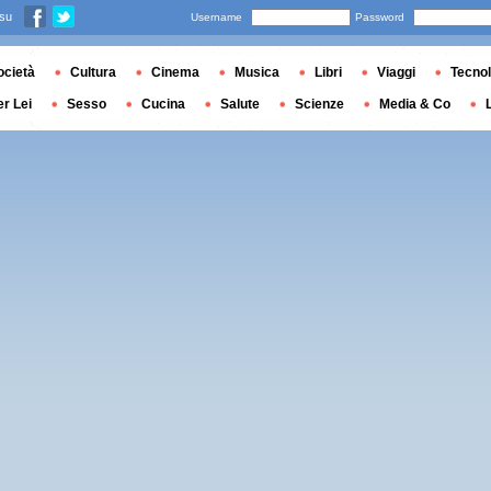
 su
Username
Password
ocietà
Cultura
Cinema
Musica
Libri
Viaggi
Tecnol
er Lei
Sesso
Cucina
Salute
Scienze
Media & Co