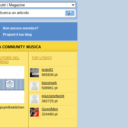
Non ancora membro?
Proponi il tuo blog
A COMMUNITY MUSICA
AUTORE DEL
TOP UTENTI
ORNO
lesto82
965836 pt
bassmark
508961 pt
pjazzanetwork
382725 pt
psyinthekitchen
GugolMen
324480 pt