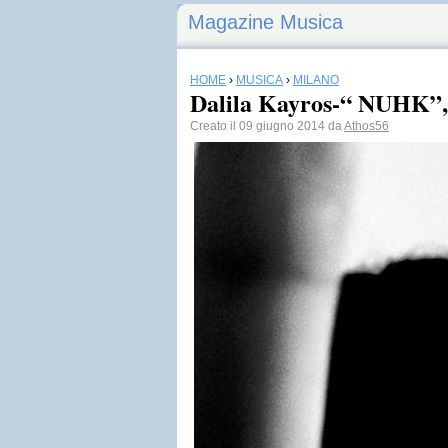
Magazine Musica
HOME
›
MUSICA
›
MILANO
Dalila Kayros-“ NUHK”,
Creato il 09 giugno 2014 da
Athos56