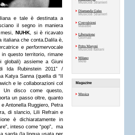
Musicisti Stranieri
Diamanda Galas
Musicisti Stranieri
liana e tale è destinata a
Convulsioni
ciano il segno in maniera
Malattie
i mesi,
NUHK
, si è ricavato
Liberazione
Giornali
 italiana che conta.
Dalila è,
Petra Magoni
cercatrice e
performer
vocale
Musicisti Italiani
a in questo territorio, rimane
Milano
i globali) assieme a Giuni
Mete
i Ida Rubinstein 2011” /
a Katya Sanna (quella di “Il
wich e le collaborazioni col
Magazine
i). Un disco come questo,
Musica
 porta un passo oltre, quanto
 e Antonella Ruggiero, Petra
a, di slancio, Lili Refrain e
one è dichiaratamente in
are”, inteso come “pop”, ma
la sarda (la lingua usata per