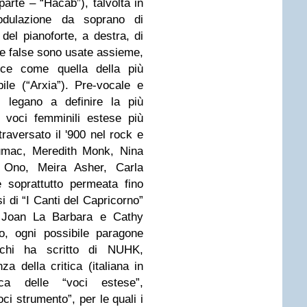
arte – “Hacab”), talvolta in
odulazione da soprano di
 del pianoforte, a destra, di
e false sono usate assieme,
ice come quella della più
ile (“Arxia”). Pre-vocale e
 legano a definire la più
e voci femminili estese più
traversato il '900 nel rock e
umac, Meredith Monk, Nina
Ono, Meira Asher, Carla
 soprattutto permeata fino
si di “I Canti del Capricorno”
te Joan La Barbara e Cathy
o, ogni possibile paragone
o chi ha scritto di NUHK,
a della critica (italiana in
tica delle “voci estese”,
i strumento”, per le quali i