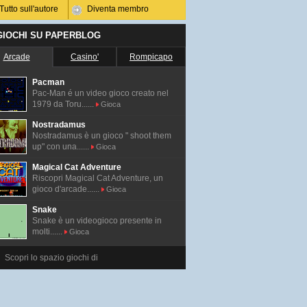
Tutto sull'autore
Diventa membro
 GIOCHI SU PAPERBLOG
Arcade
Casino'
Rompicapo
Pacman
Pac-Man é un video gioco creato nel
1979 da Toru......
Gioca
Nostradamus
Nostradamus è un gioco " shoot them
up" con una......
Gioca
Magical Cat Adventure
Riscopri Magical Cat Adventure, un
gioco d'arcade......
Gioca
Snake
Snake è un videogioco presente in
molti......
Gioca
Scopri lo spazio giochi di