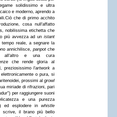
legame solidissimo e ultra
 arcaico e moderno, aprendo a
li.
Ciò che di primo acchito
oduzione, cosa null'affatto
, nobilissima etichetta che
sso più avvezza ad un
istant
n tempo reale, a segnare la
uono annichilisce,
panpot
che
 all'altro e una cura
quenze che rende gloria al
preziosissimo l'
artwork
a
 elettronicamente o pura, si
ritenoidei, prossimi al
growl
a miriade di rifrazioni, pari
udur”) per raggiungere suoni
licatezza e una purezza
”) ed esplodere in
whistle
i scrive, il brano più bello