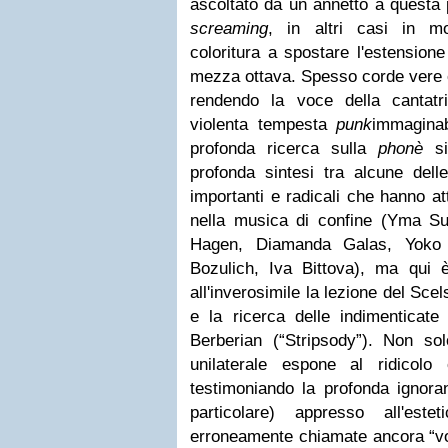
ascoltato da un annetto a questa p
screaming
, in altri casi in m
coloritura a spostare l'estensione
mezza ottava. Spesso corde vere 
rendendo la voce della cantatr
violenta tempesta
punk
immaginab
profonda ricerca sulla
phonè
si
profonda sintesi tra alcune dell
importanti e radicali che hanno at
nella musica di confine (Yma S
Hagen, Diamanda Galas, Yoko 
Bozulich, Iva Bittova), ma qui è
all'inverosimile la lezione del Scel
e la ricerca delle indimentica
Berberian (“Stripsody”). Non sol
unilaterale espone al ridicol
testimoniando la profonda ignoranz
particolare) appresso all'este
erroneamente chiamate ancora “voc