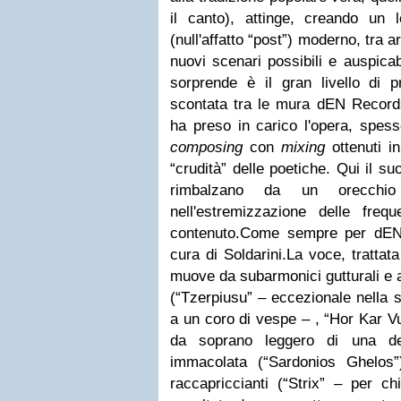
il canto), attinge, creando un 
(null'affatto “post”) moderno, tra
nuovi scenari possibili e auspicabi
sorprende è il gran livello di pr
scontata tra le mura dEN Records
ha preso in carico l'opera, spe
composing
con
mixing
ottenuti i
“crudità” delle poetiche. Qui il s
rimbalzano da un orecchio
nell'estremizzazione delle fre
contenuto.
Come sempre per dEN, 
cura di Soldarini.
La voce, trattata
muove da subarmonici gutturali e a
(“Tzerpiusu” – eccezionale nella su
a un coro di vespe – , “Hor Kar V
da soprano leggero di una de
immacolata (“Sardonios Ghelos
raccapriccianti (“Strix” – per ch