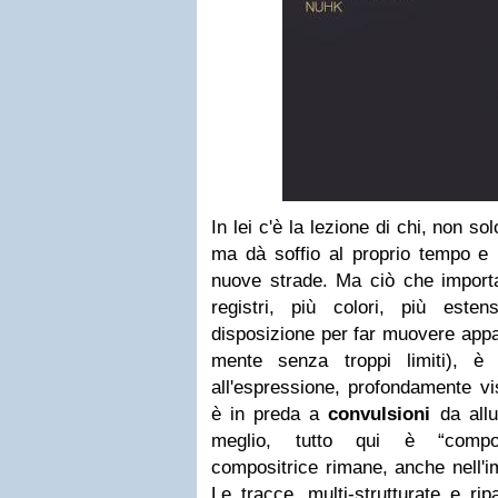
In lei c'è la lezione di chi, non so
ma dà soffio al proprio tempo e l
nuove strade. Ma ciò che importa
registri, più colori, più este
disposizione per far muovere appa
mente senza troppi limiti), è 
all'espressione, profondamente vi
è in preda a
convulsioni
da allu
meglio, tutto qui è “compos
compositrice rimane, anche nell'i
Le tracce, multi-strutturate e rip