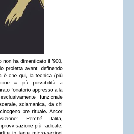
lo non ha dimenticato il '900,
o proietta avanti definendo
 è che qui, la tecnica (più
nsione = più possibilità a
rato fonatorio appresso alla
esclusivamente funzionale
scerale, sciamanica, da chi
cinogeno pre rituale. Ancor
izione”. Perché Dalila,
mprovvisazione più radicale.
artite in tante micro-sezioni