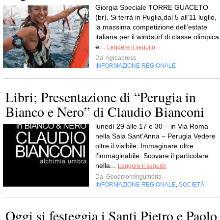
Giorgia Speciale TORRE GUACETO
(br). Si terrà in Puglia,dal 5 all’11 luglio,
la massima competizione dell’estate
italiana per il windsurf di classe olimpica
e...
Leggere il seguito
Da
Agipapress
INFORMAZIONE REGIONALE
Libri; Presentazione di “Perugia in
Bianco e Nero” di Claudio Bianconi
lunedì 29 alle 17 e 30 – in Via Roma
nella Sala Sant’Anna – Perugia Vedere
oltre il visibile. Immaginare oltre
l’immaginabile. Scovare il particolare
nella...
Leggere il seguito
Da
Goodmorningumbria
INFORMAZIONE REGIONALE
SOCIETÀ
,
Oggi si festeggia i Santi Pietro e Paolo