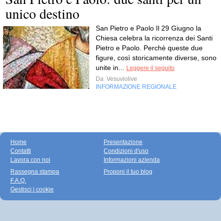
unico destino
San Pietro e Paolo Il 29 Giugno la
Chiesa celebra la ricorrenza dei Santi
Pietro e Paolo. Perchè queste due
figure, così storicamente diverse, sono
unite in...
Leggere il seguito
Da
Vesuviolive
INFORMAZIONE REGIONALE
Home
Presentazione
Contatti
Condizioni d'uso
Lavora con noi
Informazioni azienda
Rassegna stampa
Proponi il tuo blog
F.A.Q.
Gestisci i cookie