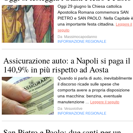
Oggi 29 giugno la Chiesa cattolica
Apostolica Romana commemora SAN
PIETRO e SAN PAOLO. Nella Capitale 
una importante festa cittadina.
Leggere il
seguito
Da
Massimocapodanno
INFORMAZIONE REGIONALE
Assicurazione auto: a Napoli si paga il
140,9% in più rispetto ad Aosta
Quando si parla di auto, inevitabilmente
il discorso ricade sulle spese che
comporta avere a propria disposizione
una macchina: benzina, eventuale
manutenzione ...
Leggere il seguito
Da
Vesuviolive
INFORMAZIONE REGIONALE
San Pietro e Paolo: due santi per un