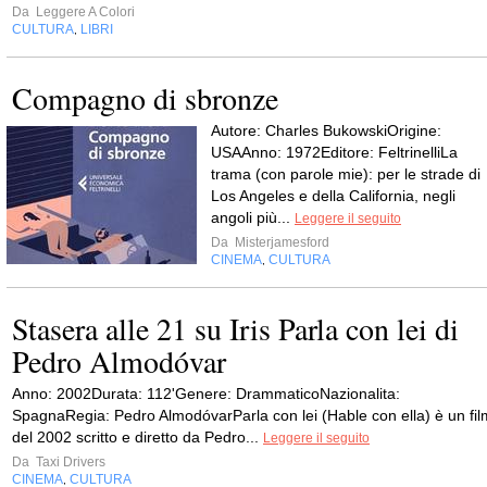
Da
Leggere A Colori
CULTURA
LIBRI
,
Compagno di sbronze
Autore: Charles BukowskiOrigine:
USAAnno: 1972Editore: FeltrinelliLa
trama (con parole mie): per le strade di
Los Angeles e della California, negli
angoli più...
Leggere il seguito
Da
Misterjamesford
CINEMA
CULTURA
,
Stasera alle 21 su Iris Parla con lei di
Pedro Almodóvar
Anno: 2002Durata: 112'Genere: DrammaticoNazionalita:
SpagnaRegia: Pedro AlmodóvarParla con lei (Hable con ella) è un fil
del 2002 scritto e diretto da Pedro...
Leggere il seguito
Da
Taxi Drivers
CINEMA
CULTURA
,