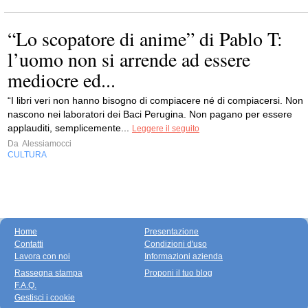
“Lo scopatore di anime” di Pablo T:
l’uomo non si arrende ad essere
mediocre ed...
“I libri veri non hanno bisogno di compiacere né di compiacersi. Non
nascono nei laboratori dei Baci Perugina. Non pagano per essere
applauditi, semplicemente...
Leggere il seguito
Da
Alessiamocci
CULTURA
Home
Presentazione
Contatti
Condizioni d'uso
Lavora con noi
Informazioni azienda
Rassegna stampa
Proponi il tuo blog
F.A.Q.
Gestisci i cookie