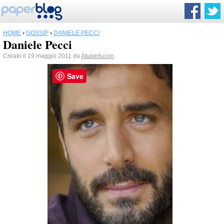
HOME
›
GOSSIP
›
DANIELE PECCI
Daniele Pecci
Creato il 19 maggio 2011 da
Atupertucon
Save