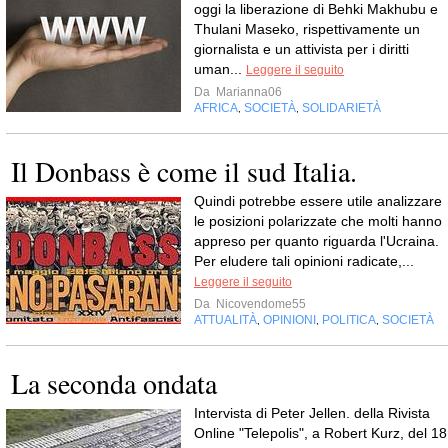
oggi la liberazione di Behki Makhubu e
Thulani Maseko, rispettivamente un
giornalista e un attivista per i diritti
uman...
Leggere il seguito
Da
Marianna06
AFRICA
SOCIETÀ
SOLIDARIETÀ
,
,
Il Donbass è come il sud Italia.
Quindi potrebbe essere utile analizzare
le posizioni polarizzate che molti hanno
appreso per quanto riguarda l'Ucraina.
Per eludere tali opinioni radicate,...
Leggere il seguito
Da
Nicovendome55
ATTUALITÀ
OPINIONI
POLITICA
SOCIETÀ
,
,
,
La seconda ondata
Intervista di Peter Jellen. della Rivista
Online "Telepolis", a Robert Kurz, del 18