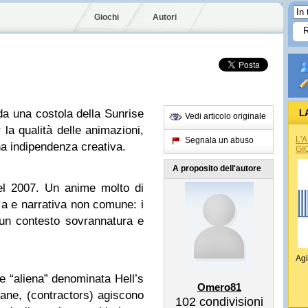
Giochi
Autori
a una costola della Sunrise
L
Vedi articolo originale
r la qualità delle animazioni,
L'
Segnala un abuso
na indipendenza creativa.
GI
A proposito dell'autore
el 2007. Un anime molto di
va e narrativa non comune: i
 un contesto sovrannatura e
Agi
e “aliena” denominata Hell’s
Omero81
mane, (contractors) agiscono
102
condivisioni