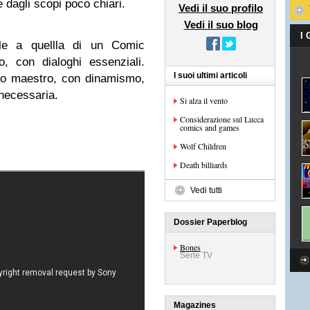
 dagli scopi poco chiari.
Vedi il suo profilo
Vedi il suo blog
I
ile a quellla di un Comic
, con dialoghi essenziali.
I suoi ultimi articoli
to maestro, con dinamismo,
necessaria.
Si alza il vento
Considerazione sul Lucca
comics and games
Wolf Children
Death billiards
Vedi tutti
Dossier Paperblog
Bones
Serie TV
Magazines