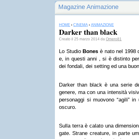
Magazine Animazione
HOME
›
CINEMA
›
ANIMAZIONE
Darker than black
Creato il 25 marzo 2014 da
Omero81
Lo Studio
Bones
è nato nel 1998 d
e, in questi anni , si è distinto pe
dei fondali, dei setting ed una buo
Darker than black è una serie d
genere, ma con una intensità visi
personaggi si muovono “agili” in
oscuro.
Sulla terra è calato una dimension
gate. Strane creature, in parte u