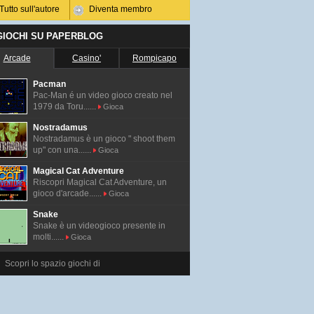
Tutto sull'autore
Diventa membro
 GIOCHI SU PAPERBLOG
Arcade
Casino'
Rompicapo
Pacman
Pac-Man é un video gioco creato nel
1979 da Toru......
Gioca
Nostradamus
Nostradamus è un gioco " shoot them
up" con una......
Gioca
Magical Cat Adventure
Riscopri Magical Cat Adventure, un
gioco d'arcade......
Gioca
Snake
Snake è un videogioco presente in
molti......
Gioca
Scopri lo spazio giochi di