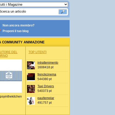
Non ancora membro?
Proponi il tuo blog
A COMMUNITY ANIMAZIONE
AUTORE DEL
TOP UTENTI
ORNO
intrattenimento
1608418 pt
frenckcinema
544380 pt
Taxi Drivers
540373 pt
psyinthekitchen
paultemplar
491757 pt