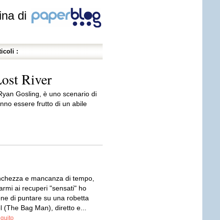
ina di
icoli :
Lost River
 Ryan Gosling, è uno scenario di
no essere frutto di un abile
nchezza e mancanza di tempo,
armi ai recuperi "sensati" ho
ne di puntare su una robetta
 (The Bag Man), diretto e...
eguito