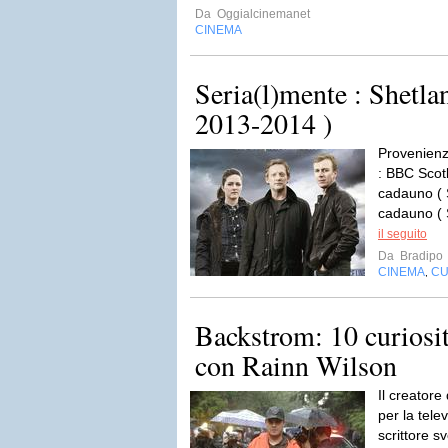
Da
Oggialcinemanet
CINEMA
Seria(l)mente : Shetlan
2013-2014 )
Provenienz
: BBC Scot
cadauno ( 
cadauno ( S
il seguito
Da
Bradipo
CINEMA
CU
,
Backstrom: 10 curiosit
con Rainn Wilson
Il creatore
per la tele
scrittore 