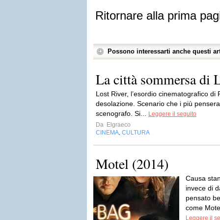
Ritornare alla prima pag
Possono interessarti anche questi art
La città sommersa di 
Lost River, l’esordio cinematografico di
desolazione. Scenario che i più penseran
scenografo. Si...
Leggere il seguito
Da
Elgraeco
CINEMA
CULTURA
,
Motel (2014)
Causa sta
invece di d
pensato be
come Motel
Leggere il s