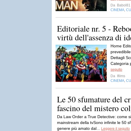
Da
Babol81
CINEMA
CU
,
Editoriale nr. 5 - Rebo
virtù dell'assenza di id
Home Editor
prevedibile
Dettagli Sc
Categoria p
seguito
Da
Ifilms
CINEMA
CU
,
Le 50 sfumature del cr
fascino del mistero co
Da Law Order a True Detective: come si 
mainstream della tvSono infinite le 50 s
genere più amato dal...
Leggere il seguito