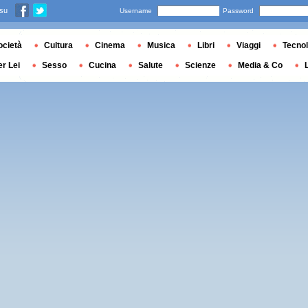
 su
Username
Password
ocietà
Cultura
Cinema
Musica
Libri
Viaggi
Tecnol
er Lei
Sesso
Cucina
Salute
Scienze
Media & Co