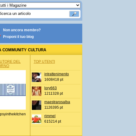
Non ancora membro?
Proponi il tuo blog
A COMMUNITY CULTURA
AUTORE DEL
TOP UTENTI
ORNO
intrattenimento
1608418 pt
lory663
1211328 pt
maestrarosalba
1126395 pt
psyinthekitchen
rimmel
615214 pt