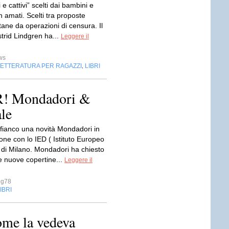
 e cattivi” scelti dai bambini e
 amati. Scelti tra proposte
tane da operazioni di censura. Il
strid Lindgren ha...
Leggere il
ws
LETTERATURA PER RAGAZZI
LIBRI
,
 Mondadori &
ale
 fianco una novità Mondadori in
one con lo IED ( Istituto Europeo
) di Milano. Mondadori ha chiesto
e nuove copertine...
Leggere il
ug78
IBRI
me la vedeva