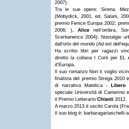
2007).
Tra le sue opere: Sirena. Me
(Mobydick, 2001, ed. Salani, 200
premio Fenice Europa 2002; prem
2006; ),
Alice
nell’ombra, Sore
Scerbanenco 2004); Nostalgie urb
dall'orlo del mondo (Ad est dell'eq
Ha scritto libri per ragazzi v
diretto la collana I Corti per EL 
d’Europa.
Il suo romanzo Non ti voglio vicin
finalista deI premio Strega 2010 e
di narrativa Matelica -
Libero 
speciale Università di Camerino e
il Premio Letterario
Chianti
2012.
A marzo 2013 è uscito Carola (Fras
Il suo blog è: barbaragarlaschelli