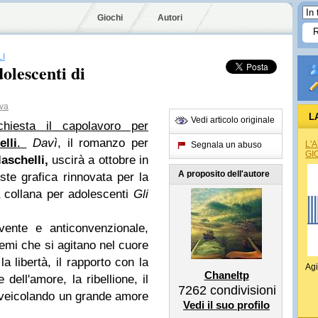
Giochi
Autori
I
dolescenti di
va
L
Vedi articolo originale
chiesta il capolavoro per
lli
.
Davì
, il romanzo per
L'
Segnala un abuso
GI
aschelli,
uscirà a ottobre in
A proposito dell'autore
te grafica rinnovata per la
a collana per adolescenti
Gli
nte e anticonvenzionale,
temi che si agitano nel cuore
la libertà, il rapporto con la
Agi
Chaneltp
 dell'amore, la ribellione, il
7262
condivisioni
to veicolando un grande amore
Vedi il suo profilo