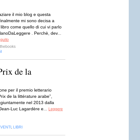
ziare il mio blog e questa
 finalmente mi sono decisa a
libro come quello di cui vi parlo
ilanoDaLeggere . Perchè, dev...
eguito
thebooks
I
Prix de la
one per il premio letterario
rix de la littérature arabe”,
ongiuntamente nel 2013 dalla
Jean-Luc Lagardère e...
Leggere
EVENTI
LIBRI
,