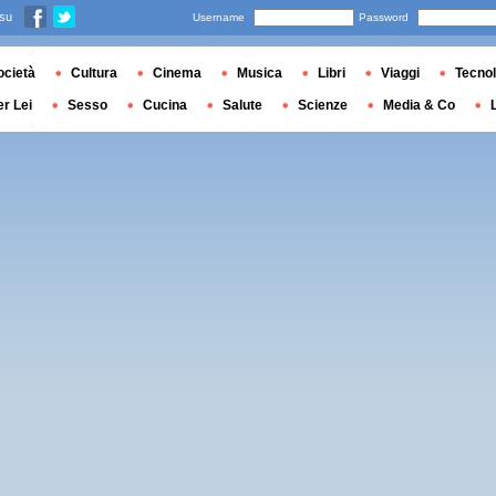
 su
Username
Password
ocietà
Cultura
Cinema
Musica
Libri
Viaggi
Tecnol
er Lei
Sesso
Cucina
Salute
Scienze
Media & Co