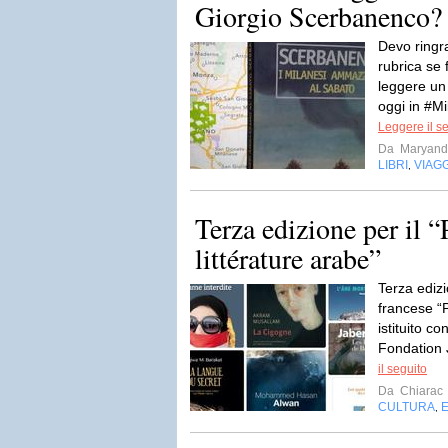
Giorgio Scerbanenco?
Devo ringra
rubrica se
leggere un 
oggi in #M
Leggere il s
Da
Maryand
LIBRI
VIAGG
,
Terza edizione per il “
littérature arabe”
Terza edizi
francese “P
istituito c
Fondation 
il seguito
Da
Chiarac
CULTURA
,