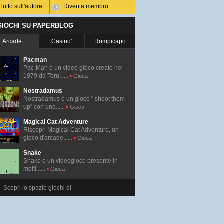
Tutto sull'autore
Diventa membro
 GIOCHI SU PAPERBLOG
Arcade
Casino'
Rompicapo
Pacman
Pac-Man é un video gioco creato nel
1979 da Toru......
Gioca
Nostradamus
Nostradamus è un gioco " shoot them
up" con una......
Gioca
Magical Cat Adventure
Riscopri Magical Cat Adventure, un
gioco d'arcade......
Gioca
Snake
Snake è un videogioco presente in
molti......
Gioca
Scopri lo spazio giochi di