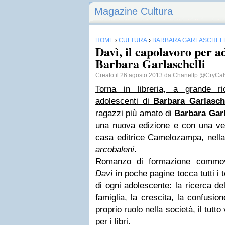
Magazine Cultura
HOME
›
CULTURA
›
BARBARA GARLASCHELL
Davì, il capolavoro per a
Barbara Garlaschelli
Creato il 26 agosto 2013 da
Chaneltp
@CryCal
Torna in libreria, a grande ri
adolescenti di
Barbara Garlasche
ragazzi più amato di
Barbara Garl
una nuova edizione e con una ves
casa editrice
Camelozampa
, nell
arcobaleni
.
Romanzo di formazione commove
Davì
in poche pagine tocca tutti i 
di ogni adolescente: la ricerca del
famiglia, la crescita, la confusione
proprio ruolo nella società, il tut
per i libri.