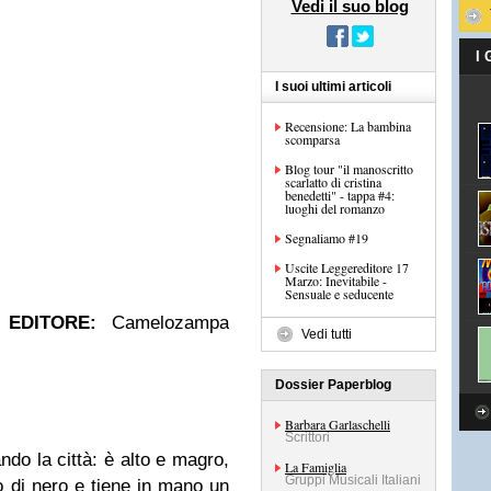
Vedi il suo blog
I
I suoi ultimi articoli
Recensione: La bambina
scomparsa
Blog tour "il manoscritto
scarlatto di cristina
benedetti" - tappa #4:
luoghi del romanzo
Segnaliamo #19
Uscite Leggereditore 17
Marzo: Inevitabile -
Sensuale e seducente
i
EDITORE:
Camelozampa
Vedi tutti
Dossier Paperblog
Barbara Garlaschelli
Scrittori
do la città: è alto e magro,
La Famiglia
Gruppi Musicali Italiani
o di nero e tiene in mano un