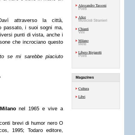
Alessandro Tassoni
Poeti
Alice
avì attraverso la città,
Musicisti Stranieri
o passato, i suoi sogni ma,
Chianti
Vini
iversi punti di vista, anche i
Milano
ersone che incrociano questo
Mete
Libero Bigiaretti
to se mi sarebbe piaciuto
Poeti
?
Magazines
Cultura
Libri
Milano
nel 1965 e vive a
cconti brevi di humor nero O
os, 1995; Todaro editore,