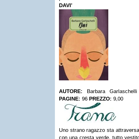
DAVI'
AUTORE:
Barbara Garlaschell
PAGINE:
96
PREZZO:
9,00
Uno strano ragazzo sta attraversan
con una cresta verde, tutto vestit