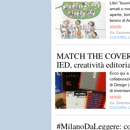
Libri “buoni
amati o non
aperte, lon
lavoro di A
seguito
Da
Zaziene
CULTURA
,
MATCH THE COVER!
IED, creatività editori
Ecco qui a
collaborazi
di Design 
di inventar
seguito
Da
Simonb
CULTURA
L
,
#MilanoDaLeggere: co