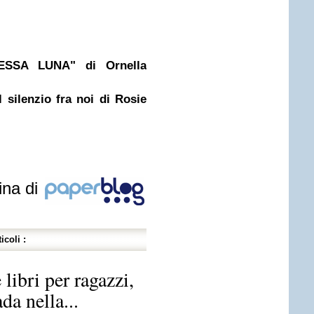
ESSA LUNA" di Ornella
 silenzio fra noi di Rosie
ina di
icoli :
 libri per ragazzi,
da nella...