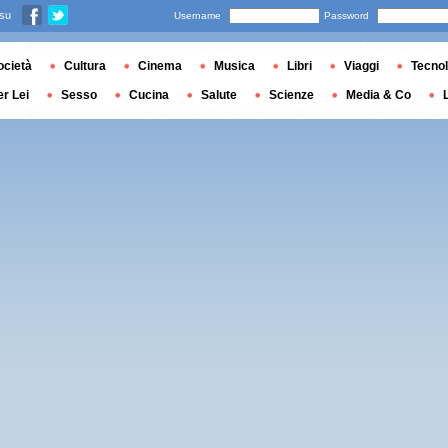
 su
Username
Password
ocietà
Cultura
Cinema
Musica
Libri
Viaggi
Tecnol
er Lei
Sesso
Cucina
Salute
Scienze
Media & Co