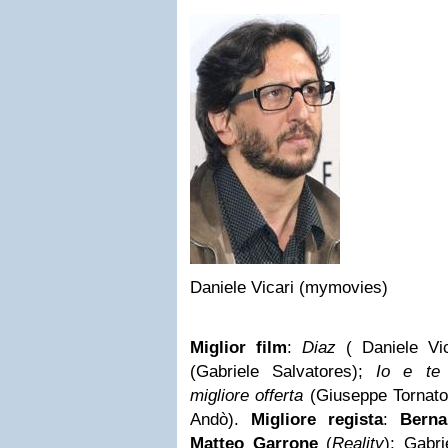
Daniele Vicari (mymovies)
Miglior film
:
Diaz
( Daniele Vic
(Gabriele Salvatores);
Io e te
migliore offerta
(Giuseppe Tornato
Andò).
Migliore regista
:
Berna
Matteo Garrone
(
Reality
); Gabri