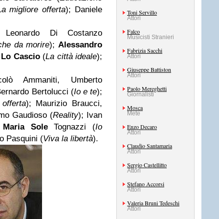
La migliore offerta
); Daniele
Toni Servillo
Attori
Falco
 Leonardo Di Costanzo
Musicisti Stranieri
he da morire
);
Alessandro
Fabrizia Sacchi
 Lo Cascio
(
La città ideale
);
Attori
Giuseppe Battiston
Attori
colò Ammaniti, Umberto
Paolo Mereghetti
ernardo Bertolucci (
Io e te
);
Giornalisti
offerta
); Maurizio Braucci,
Mosca
Mete
imo Gaudioso (
Reality
); Ivan
,
Maria Sole
Tognazzi (
Io
Enzo Decaro
Attori
o Pasquini (
Viva la libertà
).
Claudio Santamaria
Attori
Sergio Castellitto
Attori
Stefano Accorsi
Attori
Valeria Bruni Tedeschi
Attori