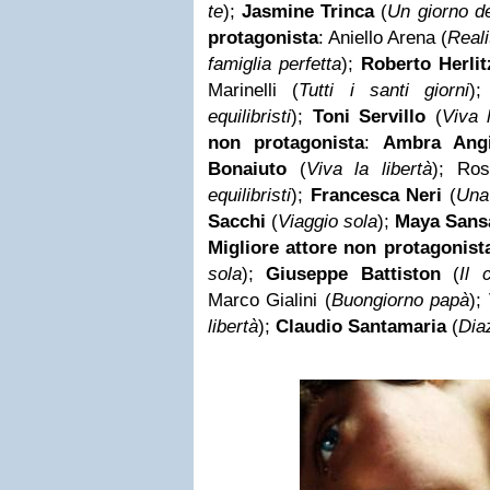
te
);
Jasmine Trinca
(
Un giorno d
protagonista
: Aniello Arena (
Reali
famiglia perfetta
);
Roberto Herlit
Marinelli (
Tutti i santi giorni
)
equilibristi
);
Toni Servillo
(
Viva l
non protagonista
:
Ambra Angi
Bonaiuto
(
Viva la libertà
); Ros
equilibristi
);
Francesca Neri
(
Una 
Sacchi
(
Viaggio sola
);
Maya Sans
Migliore attore non protagonist
sola
);
Giuseppe Battiston
(
Il 
Marco Gialini (
Buongiorno papà
);
libertà
);
Claudio Santamaria
(
Dia