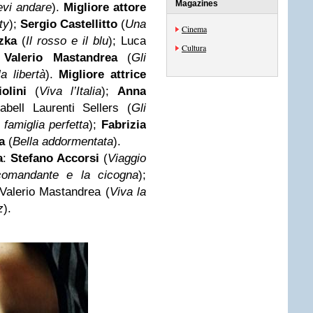
Magazines
evi andare
).
Migliore attore
ty
);
Sergio Castellitto
(
Una
Cinema
zka
(
Il rosso e il blu
); Luca
Cultura
;
Valerio Mastandrea
(
Gli
a libertà
).
Migliore attrice
olini
(
Viva l’Italia
);
Anna
abell Laurenti Sellers (
Gli
famiglia perfetta
);
Fabrizia
a
(
Bella addormentata
).
a
:
Stefano Accorsi
(
Viaggio
comandante e la cicogna
);
 Valerio Mastandrea (
Viva la
z
).