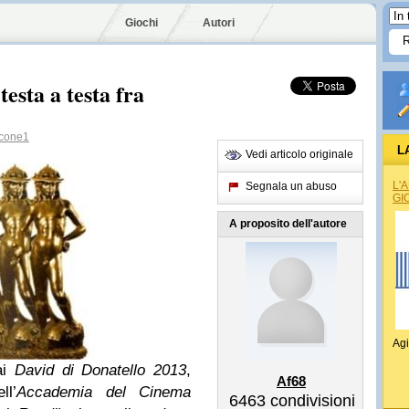
Giochi
Autori
esta a testa fra
cone1
L
Vedi articolo originale
L'
Segnala un abuso
GI
A proposito dell'autore
Agi
ai
David di Donatello 2013
,
Af68
l’
Accademia del Cinema
6463
condivisioni