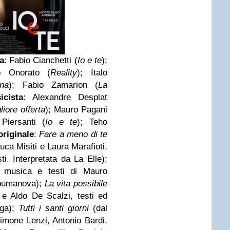
ia
: Fabio Cianchetti (
Io e te
);
o Onorato (
Reality
); Italo
ana
); Fabio Zamarion (
La
icista
: Alexandre Desplat
liore offerta
); Mauro Pagani
Piersanti (
Io e te
); Teho
originale
:
Fare a meno di te
uca Misiti e Laura Marafioti,
ti. Interpretata da La Elle);
 musica e testi di Mauro
Koumanova);
La vita possibile
 e Aldo De Scalzi, testi ed
nga);
Tutti i santi giorni
(dal
imone Lenzi, Antonio Bardi,