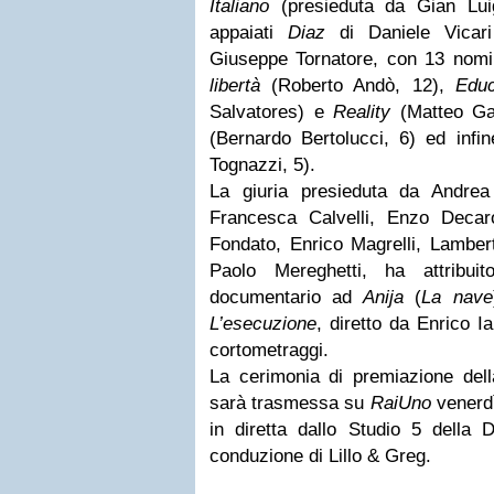
Italiano
(presieduta da Gian Luig
appaiati
Diaz
di Daniele Vica
Giuseppe Tornatore, con 13 nomi
libertà
(Roberto Andò, 12),
Educ
Salvatores) e
Reality
(Matteo Ga
(Bernardo Bertolucci, 6) ed infi
Tognazzi, 5).
La giuria presieduta da Andre
Francesca Calvelli, Enzo Decar
Fondato, Enrico Magrelli, Lamber
Paolo Mereghetti, ha attribui
documentario ad
Anija
(
La nave
L’esecuzione
, diretto da Enrico I
cortometraggi.
La cerimonia di premiazione del
sarà trasmessa su
RaiUno
venerdì
in diretta dallo Studio 5 della
conduzione di Lillo & Greg.