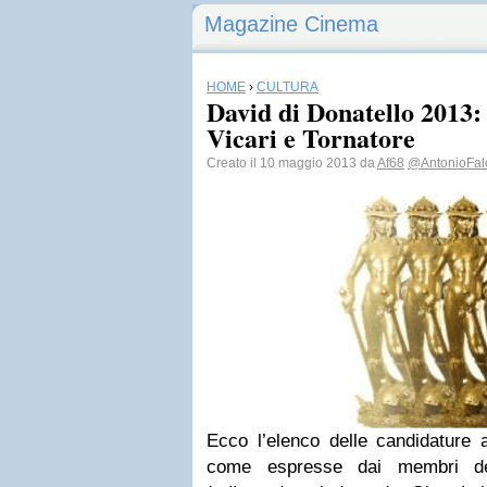
Magazine Cinema
HOME
›
CULTURA
David di Donatello 2013: t
Vicari e Tornatore
Creato il 10 maggio 2013 da
Af68
@AntonioFal
Ecco l’elenco delle candidature 
come espresse dai membri del