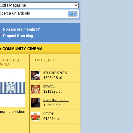
Non ancora membro?
Proponi il tuo blog
A COMMUNITY CINEMA
AUTORE DEL
TOP UTENTI
ORNO
intrattenimento
1608418 pt
lory663
1211328 pt
maestrarosalba
1126395 pt
psyinthekitchen
rimmel
615214 pt