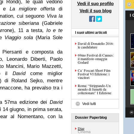
i Rondi), le quali vedono
Vedi il suo profilo
ri e
La migliore offerta
di
Vedi il suo blog
nation, cui seguono
Viva la
I
azione siberiana
(Gabriele
rrone), 11 a testa,
Io e te
I suoi ultimi articoli
ne
Viaggio sola
(Maria Sole
David di Donatello 2016:
le candidature
a Piersanti e composta da
69mo Festival di Cannes:
o, Leonardo Diberti, Paolo
il manifesto omaggia
Godard
to Mancini, Mario Mazzetti,
Ca’ Foscari Short Film
to il
David
come miglior
Festival VI Edizione: i
vincitori
) di Roland Sejko, mentre
Roma: “Strippando-Un
annaccone, ha prevalso tra i
mondo di fumetti da
collezionare” I Edizione
la 57ma edizione dei
David
Vedi tutti
 14 giugno, in prima serata,
 Dear al Nomentano, con la
Dossier Paperblog
Diaz
Cinema