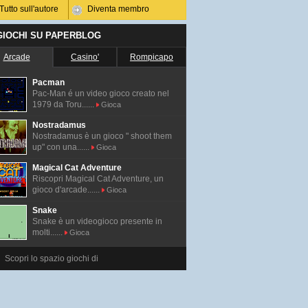
Tutto sull'autore
Diventa membro
 GIOCHI SU PAPERBLOG
Arcade
Casino'
Rompicapo
Pacman
Pac-Man é un video gioco creato nel
1979 da Toru......
Gioca
Nostradamus
Nostradamus è un gioco " shoot them
up" con una......
Gioca
Magical Cat Adventure
Riscopri Magical Cat Adventure, un
gioco d'arcade......
Gioca
Snake
Snake è un videogioco presente in
molti......
Gioca
Scopri lo spazio giochi di