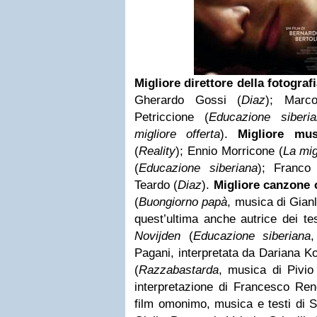
Migliore direttore della fotograf
Gherardo Gossi (
Diaz
); Marc
Petriccione (
Educazione siberi
migliore offerta
).
Migliore mus
(
Reality
); Ennio Morricone (
La mig
(
Educazione siberiana
); Franco 
Teardo (
Diaz
).
Migliore canzone 
(
Buongiorno papà
, musica di Gianl
quest’ultima anche autrice dei tes
Novijden
(
Educazione siberiana
,
Pagani, interpretata da Dariana 
(
Razzabastarda
, musica di Pivio
interpretazione di Francesco Re
film omonimo, musica e testi di S