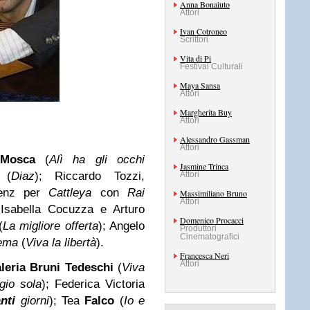
Anna Bonaiuto
Attori
Ivan Cotroneo
Scrittori
Vita di Pi
Festival Culturali
Maya Sansa
Attori
Margherita Buy
Attori
Alessandro Gassman
Attori
Mosca
(
Alì ha gli occhi
Jasmine Trinca
(
Diaz
); Riccardo Tozzi,
Attori
menz per
Cattleya
con
Rai
Massimiliano Bruno
Attori
 Isabella Cocuzza e Arturo
Domenico Procacci
(
La migliore offerta
); Angelo
Produttori
Cinematografici
ema
(
Viva la libertà
).
Francesca Neri
Attori
leria Bruni Tedeschi
(
Viva
gio sola
); Federica Victoria
anti
giorni
); Tea
Falco
(
Io e