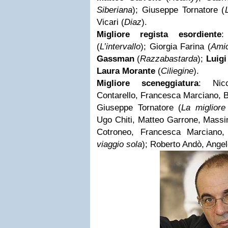
Siberiana
); Giuseppe Tornatore (
Vicari (
Diaz
).
Migliore regista esordiente
:
(
L’intervallo
); Giorgia Farina (
Amic
Gassman
(
Razzabastarda
);
Luigi
Laura Morante
(
Ciliegine
).
Migliore sceneggiatura
: Nic
Contarello, Francesca Marciano, B
Giuseppe Tornatore (
La migliore 
Ugo Chiti, Matteo Garrone, Mass
Cotroneo, Francesca Marciano
viaggio sola
); Roberto Andò, Angel