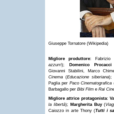
Giuseppe Tornatore (Wikipedia)
Migliore produttore
: Fabrizio
azzurri
);
Domenico Procacci
Giovanni Stabilini, Marco Chi
Cinema
(
Educazione siberiana
);
Paglia per
Paco Cinematografica
Barbagallo per
Bibi Film
e
Rai Cin
Migliore attrice protagonista
:
Va
la libertà
);
Margherita Buy
(
Viag
Caiozzo in arte Thony (
Tutti i s