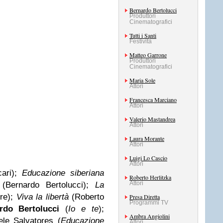
Bernardo Bertolucci
Produttori
Cinematografici
Tutti i Santi
Festività
Matteo Garrone
Produttori
Cinematografici
Maria Sole
Attori
Francesca Marciano
Attori
Valerio Mastandrea
Attori
Laura Morante
Attori
Luigi Lo Cascio
Attori
ari);
Educazione siberiana
Roberto Herlitzka
Attori
(Bernardo Bertolucci);
La
re);
Viva la libertà
(Roberto
Presa Diretta
Programmi TV
rdo Bertolucci
(
Io e te
);
Ambra Angiolini
ele Salvatores (
Educazione
Attori