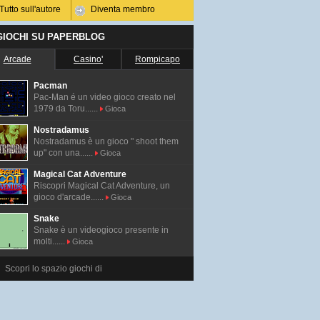
Tutto sull'autore
Diventa membro
 GIOCHI SU PAPERBLOG
Arcade
Casino'
Rompicapo
Pacman
Pac-Man é un video gioco creato nel
1979 da Toru......
Gioca
Nostradamus
Nostradamus è un gioco " shoot them
up" con una......
Gioca
Magical Cat Adventure
Riscopri Magical Cat Adventure, un
gioco d'arcade......
Gioca
Snake
Snake è un videogioco presente in
molti......
Gioca
Scopri lo spazio giochi di