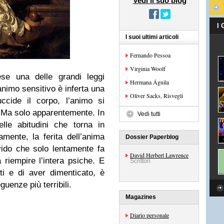
Vedi il suo blog
I
I suoi ultimi articoli
Fernando Pessoa
Virginia Woolf
se una delle grandi leggi
Hermana Águila
nimo sensitivo è inferta una
Oliver Sacks, Risvegli
ccide il corpo, l’animo si
. Ma solo apparentemente. In
Vedi tutti
lle abitudini che torna in
mente, la ferita dell’anima
Dossier Paperblog
ivido che solo lentamente fa
David Herbert Lawrence
a riempire l’intera psiche. E
Scrittori
i e di aver dimenticato, è
guenze più terribili.
Magazines
Diario personale