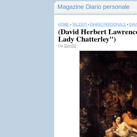
Magazine Diario personale
HOME
›
TALENTI
›
DIARIO PERSONALE
›
DAV
(David Herbert Lawrence
Lady Chatterley")
Da
Silvy56