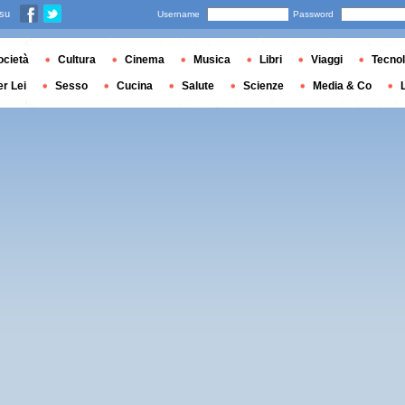
 su
Username
Password
ocietà
Cultura
Cinema
Musica
Libri
Viaggi
Tecnol
er Lei
Sesso
Cucina
Salute
Scienze
Media & Co