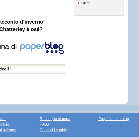
Talenti
acconto d’inverno”
Chatterley è osé?
ina di
icoli :
one
Rassegna stampa
Proponi il tuo blog
 d'uso
F.A.Q.
ni azienda
Gestisci i cookie