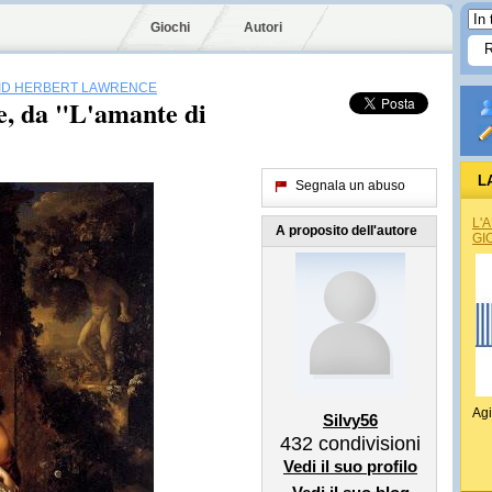
Giochi
Autori
ID HERBERT LAWRENCE
, da "L'amante di
L
Segnala un abuso
L'
A proposito dell'autore
GI
Agi
Silvy56
432
condivisioni
Vedi il suo profilo