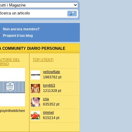
Non ancora membro?
Proponi il tuo blog
A COMMUNITY DIARIO PERSONALE
AUTORE DEL
TOP UTENTI
ORNO
yellowflate
1983762 pt
lory663
1211328 pt
cria
635352 pt
psyinthekitchen
rimmel
615214 pt