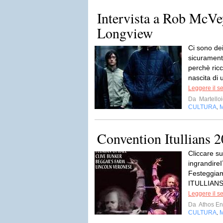
Intervista a Rob McVey
Longview
Ci sono de
sicuramente
perchè ricc
nascita di u
Leggere il s
Da
Martello
CULTURA
,
Convention Itullians 
Cliccare s
ingrandir
Festeggiam
ITULLIANS 
Leggere il s
Da
Athos Enr
CULTURA
,