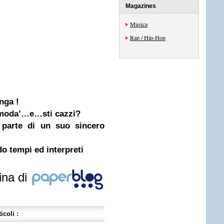
Magazines
Musica
Rap / Hip-Hop
nga !
i moda’…e…sti cazzi?
 parte di un suo sincero
o tempi ed interpreti
ina di
icoli :