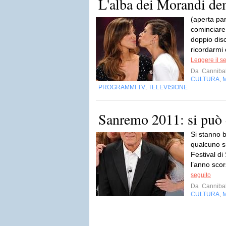
L'alba dei Morandi de
(aperta pa
cominciare 
doppio dis
ricordarmi 
Leggere il s
Da
Cannibal
CULTURA
,
PROGRAMMI TV
TELEVISIONE
,
Sanremo 2011: si può 
Si stanno b
qualcuno si
Festival di
l’anno sco
seguito
Da
Cannibal
CULTURA
,