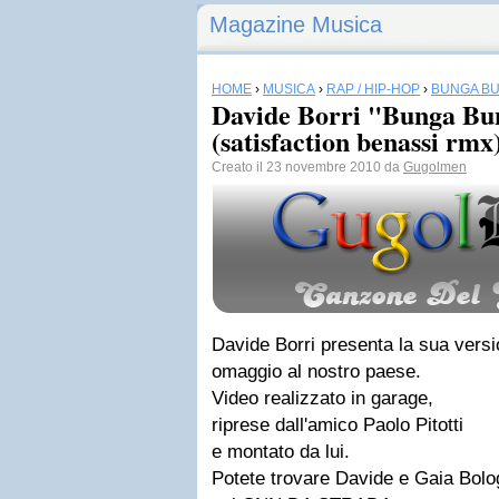
Magazine Musica
HOME
›
MUSICA
›
RAP / HIP-HOP
›
BUNGA B
Davide Borri "Bunga Bu
(satisfaction benassi rmx
Creato il 23 novembre 2010 da
Gugolmen
Davide Borri
presenta la sua versi
omaggio al nostro paese.
Video realizzato in garage,
riprese dall'amico
Paolo Pitotti
e montato da lui.
Potete trovare
Davide e Gaia Bolo