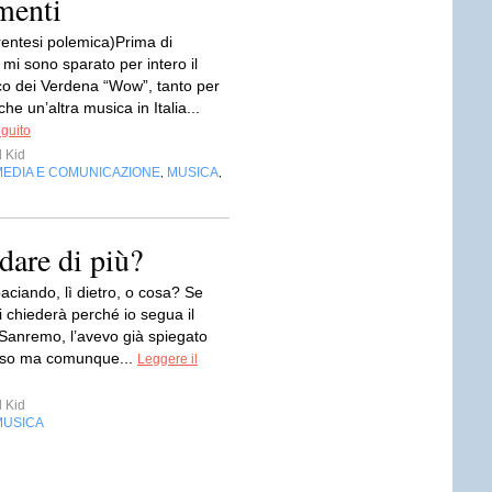
menti
rentesi polemica)Prima di
mi sono sparato per intero il
co dei Verdena “Wow”, tanto per
che un’altra musica in Italia...
eguito
 Kid
MEDIA E COMUNICAZIONE
MUSICA
,
,
dare di più?
aciando, lì dietro, o cosa? Se
 chiederà perché io segua il
 Sanremo, l’avevo già spiegato
rso ma comunque...
Leggere il
 Kid
MUSICA