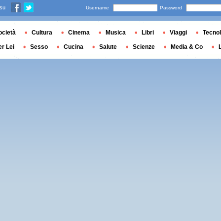
 su
Username
Password
ocietà
Cultura
Cinema
Musica
Libri
Viaggi
Tecnol
er Lei
Sesso
Cucina
Salute
Scienze
Media & Co