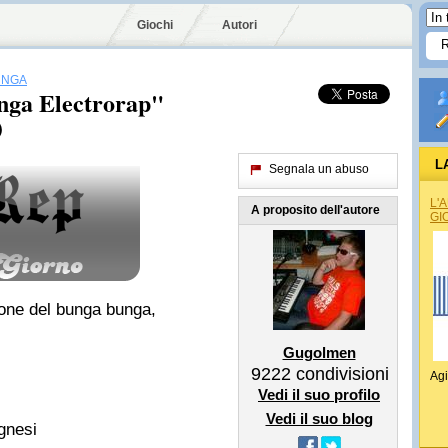
Giochi
Autori
UNGA
nga Electrorap"
)
L
Segnala un abuso
L'
A proposito dell'autore
GI
one del
bunga bunga
,
Gugolmen
9222
condivisioni
Agi
Vedi il suo profilo
Vedi il suo blog
gnesi