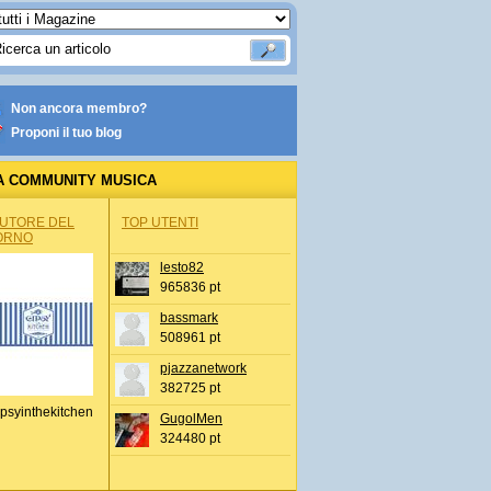
Non ancora membro?
Proponi il tuo blog
A COMMUNITY MUSICA
AUTORE DEL
TOP UTENTI
ORNO
lesto82
965836 pt
bassmark
508961 pt
pjazzanetwork
382725 pt
psyinthekitchen
GugolMen
324480 pt