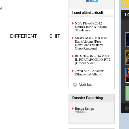
o
!
I suoi ultimi articoli
I
NBA Playoffs 2012 -
Derrick Rose & Amare
Stoudemire!
di
DIFFERENT SHIT
Master Max - Mai Dire
Rap (Album) [Free
Download Exclusive
GugolRep.com]
BLACKSON - DAMMI
IL PORTAFOGLIO PT.2
[Official Video]
7even Sun - Abscrete
[Strumental Album]
Vedi tutti
Dossier Paperblog
Bunga Bunga
Attualità