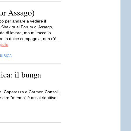
for Assago)
sco per andare a vedere il
i Shakira al Forum di Assago,
da di lavoro, ma mi tocca lo
no in dolce compagnia, non c'è...
eguito
MUSICA
ica: il bunga
ana, Caparezza e Carmen Consoli,
dire "a tema" è assai riduttivo;