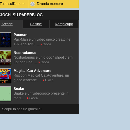
Tutto sull'autore
Diventa membro
 GIOCHI SU PAPERBLOG
Arcade
Casino'
Rompicapo
Pacman
Pac-Man é un video gioco creato nel
1979 da Toru......
Gioca
Nostradamus
Nostradamus è un gioco " shoot them
up" con una......
Gioca
Magical Cat Adventure
Riscopri Magical Cat Adventure, un
gioco d'arcade......
Gioca
Snake
Snake è un videogioco presente in
molti......
Gioca
Scopri lo spazio giochi di