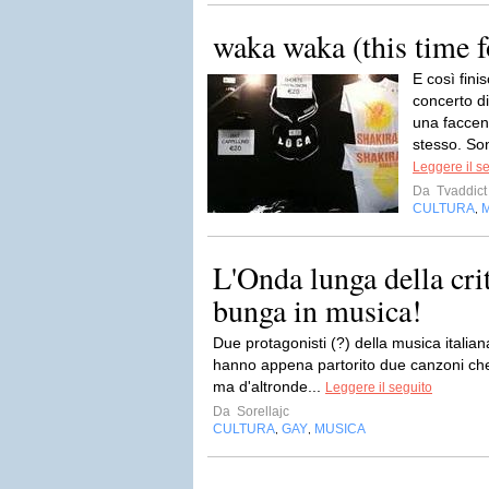
waka waka (this time 
E così fini
concerto d
una faccen
stesso. So
Leggere il s
Da
Tvaddict
CULTURA
,
L'Onda lunga della crit
bunga in musica!
Due protagonisti (?) della musica itali
hanno appena partorito due canzoni che 
ma d'altronde...
Leggere il seguito
Da
Sorellajc
CULTURA
GAY
MUSICA
,
,