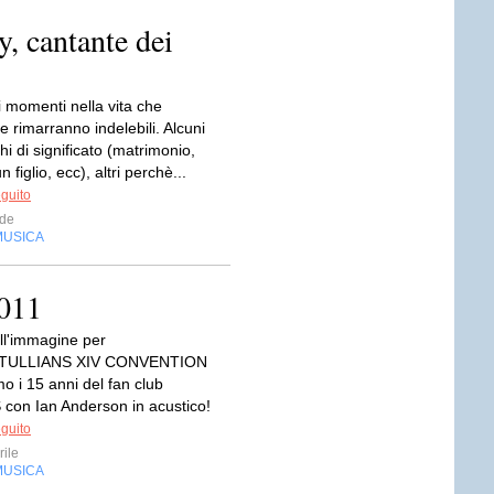
, cantante dei
i momenti nella vita che
 rimarranno indelebili. Alcuni
hi di significato (matrimonio,
n figlio, ecc), altri perchè...
eguito
ide
MUSICA
2011
ull'immagine per
eITULLIANS XIV CONVENTION
o i 15 anni del fan club
con Ian Anderson in acustico!
eguito
ile
MUSICA