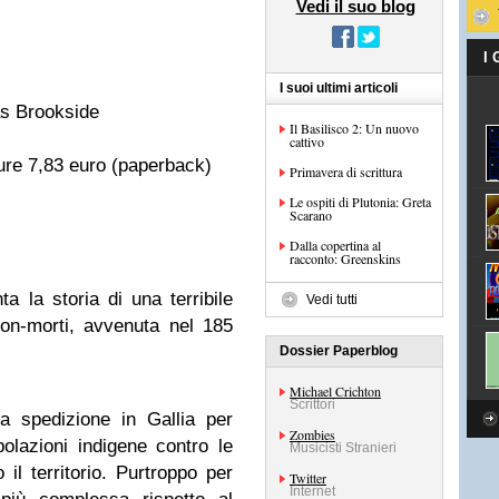
Vedi il suo blog
I
I suoi ultimi articoli
as Brookside
Il Basilisco 2: Un nuovo
cattivo
ure 7,83 euro (paperback)
Primavera di scrittura
Le ospiti di Plutonia: Greta
Scarano
Dalla copertina al
racconto: Greenskins
a la storia di una terribile
Vedi tutti
non-morti, avvenuta nel 185
Dossier Paperblog
Michael Crichton
Scrittori
a spedizione in Gallia per
Zombies
polazioni indigene contro le
Musicisti Stranieri
il territorio. Purtroppo per
Twitter
Internet