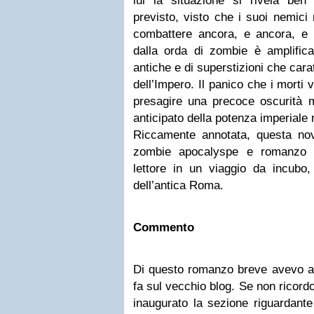
lui la situazione si rivela ben
previsto, visto che i suoi nemici
combattere ancora, e ancora, e a
dalla orda di zombie è amplificat
antiche e di superstizioni che cara
dell’Impero. Il panico che i morti 
presagire una precoce oscurità m
anticipato della potenza imperiale
Riccamente annotata, questa nove
zombie apocalyspe e romanzo s
lettore in un viaggio da incubo,
dell’antica Roma.
Commento
Di questo romanzo breve avevo ac
fa sul vecchio blog. Se non ricordo
inaugurato la sezione riguardante 