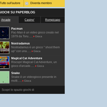
Tutto sull'autore
Diventa membro
 GIOCHI SU PAPERBLOG
Arcade
Casino'
Rompicapo
Pacman
Pac-Man é un video gioco creato nel
1979 da Toru......
Gioca
Nostradamus
Nostradamus è un gioco " shoot them
up" con una......
Gioca
Magical Cat Adventure
Riscopri Magical Cat Adventure, un
gioco d'arcade......
Gioca
Snake
Snake è un videogioco presente in
molti......
Gioca
Scopri lo spazio giochi di