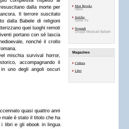
 più complessa rispetto al
Max Brooks
 resuscitano dalla morte per
Attori
ncora. Il terrore suscitato
Jericho
o dalla Babele di religioni
Serie TV
tterizzano quei luoghi remoti
Nomadi
Gruppi Musicali Italiani
viventi portano con sé lascia
edioevale, nonché il crollo
 romana.
Magazines
l mischia survival horror,
torico, accompagnando il
Cultura
 in uno degli angoli oscuri
Libri
cennato quasi quattro anni
 male è stato il titolo che ha
i libri e gli ebook in lingua