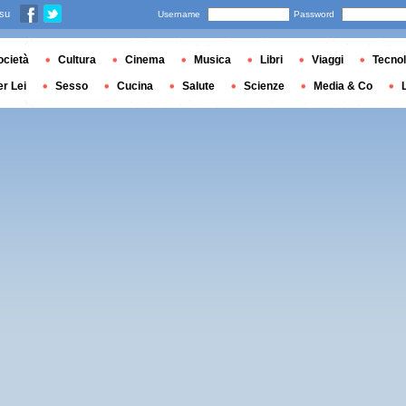
 su
Username
Password
ocietà
Cultura
Cinema
Musica
Libri
Viaggi
Tecnol
er Lei
Sesso
Cucina
Salute
Scienze
Media & Co