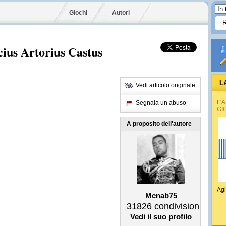
Giochi
Autori
ius Artorius Castus
L
Vedi articolo originale
L'
Segnala un abuso
GI
A proposito dell'autore
Agi
Mcnab75
31826
condivisioni
Vedi il suo profilo