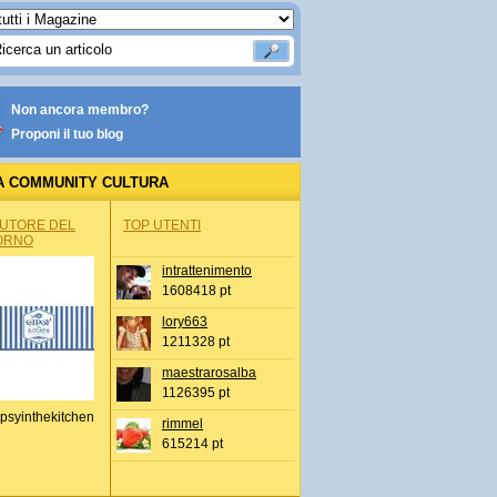
Non ancora membro?
Proponi il tuo blog
A COMMUNITY CULTURA
AUTORE DEL
TOP UTENTI
ORNO
intrattenimento
1608418 pt
lory663
1211328 pt
maestrarosalba
1126395 pt
psyinthekitchen
rimmel
615214 pt