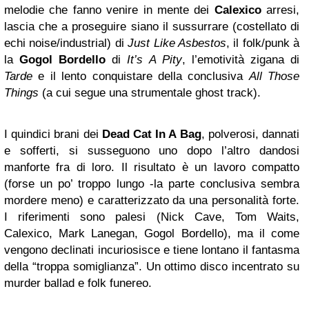
melodie che fanno venire in mente dei
Calexico
arresi,
lascia che a proseguire siano il sussurrare (costellato di
echi noise/industrial) di
Just Like Asbestos
, il folk/punk à
la
Gogol Bordello
di
It’s A Pity
, l’emotività zigana di
Tarde
e il lento conquistare della conclusiva
All Those
Things
(a cui segue una strumentale ghost track).
I quindici brani dei
Dead Cat In A Bag
, polverosi, dannati
e sofferti, si susseguono uno dopo l’altro dandosi
manforte fra di loro. Il risultato è un lavoro compatto
(forse un po’ troppo lungo -la parte conclusiva sembra
mordere meno) e caratterizzato da una personalità forte.
I riferimenti sono palesi (Nick Cave, Tom Waits,
Calexico, Mark Lanegan, Gogol Bordello), ma il come
vengono declinati incuriosisce e tiene lontano il fantasma
della “troppa somiglianza”. Un ottimo disco incentrato su
murder ballad e folk funereo.