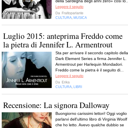
della Sardegna degli anni zero» così lo..
Leggere il seguito
Da
Fraltoparlante
CULTURA
MUSICA
,
Luglio 2015: anteprima Freddo come
la pietra di Jennifer L. Armentrout
Sta per arrivare il secondo capitolo della
Dark Element Series a firma Jennifer L.
Armentrout per Harlequin Mondadori.
Freddo come la pietra è il seguito di...
Leggere il seguito
Da
Erika
CULTURA
LIBRI
,
Recensione: La signora Dalloway
Buongiorno carissimi lettori! Oggi voglio
parlarvi dell'ultimo libro di Virginia Woolf
che ho letto. Avevo qualche dubbio se