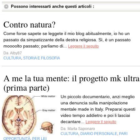
Possono interessarti anche questi articoli :
Contro natura?
Come forse sapete se leggete il mio blog abitualmente, io ho un
passato da simpatizzante della destra religiosa. Sì, è un passato
moooolto passato; parliamo di...
Leggere il seguito
Da
Alby87
CULTURA
STORIA E FILOSOFIA
,
A me la tua mente: il progetto mk ultra
(prima parte)
Un piccolo documentario, anzi meglio
una denuncia sulla manipolazione
mentale made in Italy. Preparai questi
video tempo addietro e poi li lasciai
decantare...
Leggere il seguito
Da
Marta Saponaro
CULTURA
DIARIO PERSONALE
PARI
,
,
OPPORTUNITÀ
PER LEI
,