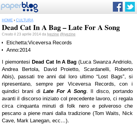
HOME
›
CULTURA
Dead Cat In A Bag – Late For A Song
Creato il 23 aprile 2014 da
Iyezine
@iyezine
Etichetta:
Viceversa Records
Anno:
2014
I piemontesi
Dead Cat In A Bag
(Luca Swanza Andriolo,
Andrea Bertola, David Proietto, Scardanelli, Roberto
Abis), passati tre anni dal loro ultimo “Lost Bags”, si
ripresentano, sempre per Viceversa Records, con i
quindici brani di
Late For A Song
. Il disco, portando
avanti il discorso iniziato col precedente lavoro, ci regala
circa cinquanta minuti di folk nero e polveroso che
pescano a piene mani dalla tradizione (Tom Waits, Nick
Cave, Mark Lanegan, ecc…).