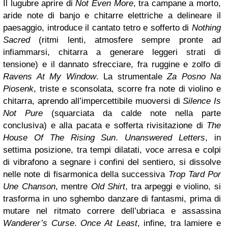
Il lugubre aprire di
Not Even More
, tra campane a morto,
aride note di banjo e chitarre elettriche a delineare il
paesaggio, introduce il cantato tetro e sofferto di
Nothing
Sacred
(ritmi lenti, atmosfere sempre pronte ad
infiammarsi, chitarra a generare leggeri strati di
tensione) e il dannato sfrecciare, fra ruggine e zolfo di
Ravens At My Window
. La strumentale
Za Posno Na
Piosenk
, triste e sconsolata, scorre fra note di violino e
chitarra, aprendo all’impercettibile muoversi di
Silence Is
Not Pure
(squarciata da calde note nella parte
conclusiva) e alla pacata e sofferta rivisitazione di
The
House Of The Rising Sun
.
Unanswered Letters
, in
settima posizione, tra tempi dilatati, voce arresa e colpi
di vibrafono a segnare i confini del sentiero, si dissolve
nelle note di fisarmonica della successiva
Trop Tard Por
Une Chanson
, mentre
Old Shirt
, tra arpeggi e violino, si
trasforma in uno sghembo danzare di fantasmi, prima di
mutare nel ritmato correre dell’ubriaca e assassina
Wanderer’s Curse
.
Once At Least
, infine, tra lamiere e