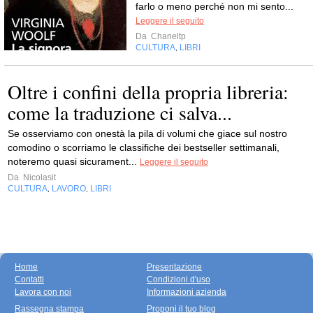
farlo o meno perché non mi sento...
Leggere il seguito
Da
Chaneltp
CULTURA
LIBRI
,
Oltre i confini della propria libreria:
come la traduzione ci salva...
Se osserviamo con onestà la pila di volumi che giace sul nostro
comodino o scorriamo le classifiche dei bestseller settimanali,
noteremo quasi sicurament...
Leggere il seguito
Da
Nicolasit
CULTURA
LAVORO
LIBRI
,
,
Home
Presentazione
Contatti
Condizioni d'uso
Lavora con noi
Informazioni azienda
Rassegna stampa
Proponi il tuo blog