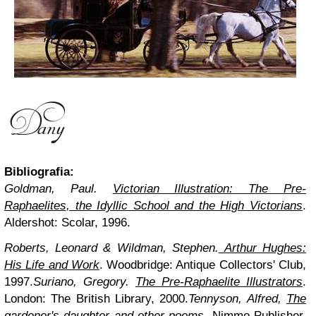
Bibliografia:
Goldman, Paul.
Victorian Illustration: The Pre-
Raphaelites, the Idyllic School and the High Victorians
.
Aldershot: Scolar, 1996.
Roberts, Leonard & Wildman, Stephen.
Arthur Hughes:
His Life and Work
. Woodbridge: Antique Collectors' Club,
1997.
Suriano, Gregory.
The Pre-Raphaelite Illustrators
.
London: The British Library, 2000.
Tennyson, Alfred,
The
gardener's daughter and other poems
,
Nimmo Publisher,