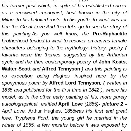
his farmer past which, in spite of his established career
as a renowned economist, best known in the city of
Milan, to his beloved roots, to his youth, to what was for
him the Great Love.
And then let's go to see the story of
this painting.
As you well know, the
Pre-Raphaelite
brotherhood tended to want to recover on canvas female
characters belonging to the mythology, history, poetry (
f
avorite were the themes suggested by the Arthurian
cycle and the then contemporary poetry of
John Keats,
Walter Scott
and
Alfred Tennyson
)
and this painting is
no exception being Hughes inspired here by the
eponymous poem by
Alfred Lord Tennyson
, ( written in
1835 and published for the first time in 1842 ), where his
model, as in the other early painting of his, more purely
autobiographical, entitled
April Love
(1855)
- picture 2 -
April Love,
Arthur Hughes, 1855
was his first and great
love, Tryphena Ford, the young girl he married in the
winter of 1855, a few months before it was exposed by