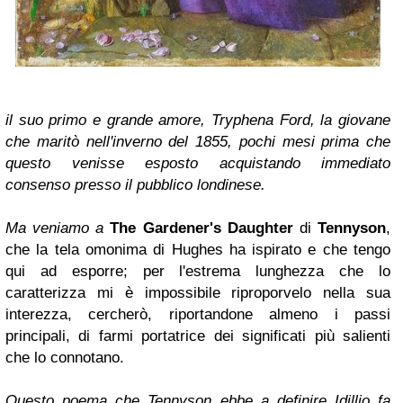
il suo primo e grande amore, Tryphena Ford, la giovane
che maritò nell'inverno del 1855, pochi mesi prima che
questo venisse esposto acquistando immediato
consenso presso il pubblico londinese.
Ma veniamo a
The Gardener's Daughter
di
Tennyson
,
che la tela omonima di Hughes ha ispirato e che tengo
qui ad esporre; per l'estrema lunghezza che lo
caratterizza mi è impossibile riproporvelo nella sua
interezza, cercherò, riportandone almeno i passi
principali, di farmi portatrice dei significati più salienti
che lo connotano.
Questo poema che Tennyson ebbe a definire Idillio fa