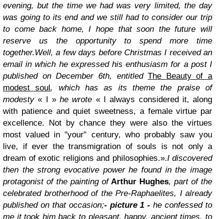
evening, but the time we had was very limited, the day
was going to its end and
we still had to consider our trip
to come back home
, I hope that soon the future will
reserve us the opportunity to spend more time
together.
Well, a few days before Christmas I received an
email in which he expressed his enthusiasm for a post I
published on December 6th, entitled
The Beauty of a
modest soul
, which has as its theme the praise of
modesty
«
I
»
he wrote
«
I always considered it, along
with patience and quiet sweetness, a female virtue par
excellence. Not by chance they were also the virtues
most valued in "your" century, who probably saw you
live, if ever the transmigration of souls is not only a
dream of exotic religions and philosophies.
».
I discovered
then the strong evocative power he found in the image
protagonist of the painting of
Arthur Hughes
, part of the
celebrated brotherhood of the Pre-Raphaelites, I already
published on that occasion;
- picture 1 -
he confessed to
me it took him back to pleasant, happy, ancient times, to