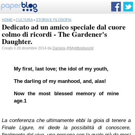
HOME
›
CULTURA
›
STORIA E FILOSOFIA
Dedicato ad un amico speciale dal cuore
colmo di ricordi - The Gardener's
Daughter.
Creato il 28 dicembre 2014 da
Daniela
@Mylittloldworld
My first, last love; the idol of my youth,
The darling of my manhood, and, alas!
Now the most blessed memory of mine
age
.
1
La conferenza che ultimamente ebbi la gioia di tenere a
Finale Ligure, mi diede la possibilità di conoscere,
finalmente dal vivo, una persona con la quale già da mesi