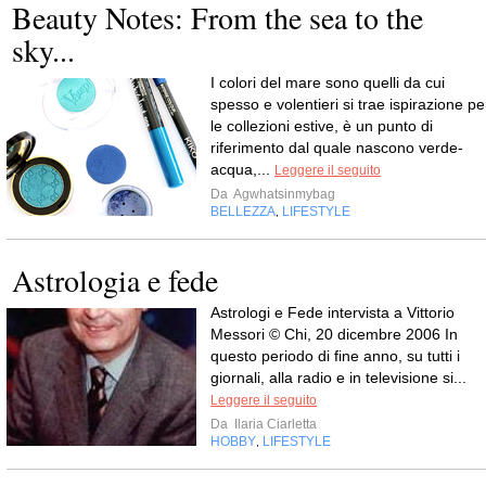
Beauty Notes: From the sea to the
sky...
I colori del mare sono quelli da cui
spesso e volentieri si trae ispirazione pe
le collezioni estive, è un punto di
riferimento dal quale nascono verde-
acqua,...
Leggere il seguito
Da
Agwhatsinmybag
BELLEZZA
LIFESTYLE
,
Astrologia e fede
Astrologi e Fede intervista a Vittorio
Messori © Chi, 20 dicembre 2006 In
questo periodo di fine anno, su tutti i
giornali, alla radio e in televisione si...
Leggere il seguito
Da
Ilaria Ciarletta
HOBBY
LIFESTYLE
,