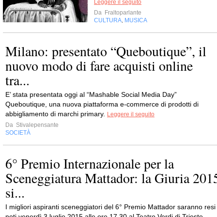
Leggere il seguito
Da
Fraltoparlante
CULTURA
MUSICA
,
Milano: presentato “Queboutique”, il
nuovo modo di fare acquisti online
tra...
E’ stata presentata oggi al “Mashable Social Media Day”
Queboutique, una nuova piattaforma e-commerce di prodotti di
abbigliamento di marchi primary.
Leggere il seguito
Da
Stivalepensante
SOCIETÀ
6° Premio Internazionale per la
Sceneggiatura Mattador: la Giuria 201
si...
I migliori aspiranti sceneggiatori del 6° Premio Mattador saranno resi
noti venerdì 3 luglio 2015 alle ore 17.30 al Teatro Verdi di Trieste,