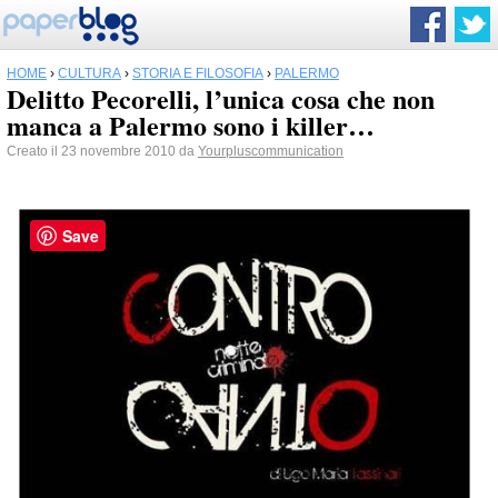
HOME
›
CULTURA
›
STORIA E FILOSOFIA
›
PALERMO
Delitto Pecorelli, l’unica cosa che non
manca a Palermo sono i killer…
Creato il 23 novembre 2010 da
Yourpluscommunication
Save