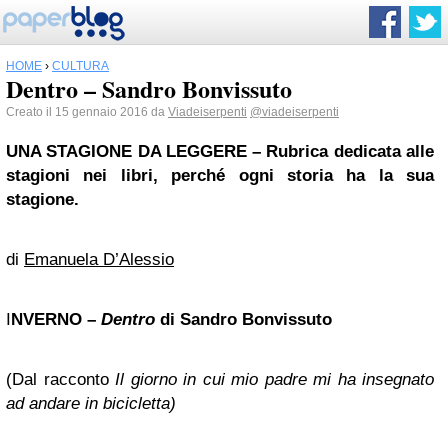
HOME
›
CULTURA
Dentro – Sandro Bonvissuto
Creato il 15 gennaio 2016 da
Viadeiserpenti
@viadeiserpenti
UNA STAGIONE DA LEGGERE
–
Rubrica dedicata alle
stagioni nei libri, perché ogni storia ha la sua
stagione.
di
Emanuela D’Alessio
I
NVERNO –
Dentro
di Sandro Bonvissuto
(Dal racconto
Il giorno in cui mio padre mi ha insegnato
ad andare in bicicletta)