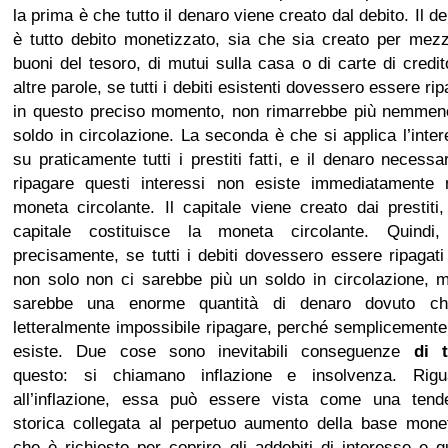
la prima è che tutto il denaro viene creato dal debito. Il d
è tutto debito monetizzato, sia che sia creato per mez
buoni del tesoro, di mutui sulla casa o di carte di credit
altre parole, se tutti i debiti esistenti dovessero essere rip
in questo preciso momento, non rimarrebbe più nemmen
soldo in circolazione. La seconda è che si applica l’inte
su praticamente tutti i prestiti fatti, e il denaro necessa
ripagare questi interessi non esiste immediatamente n
moneta circolante. Il capitale viene creato dai prestiti,
capitale costituisce la moneta circolante. Quindi,
precisamente, se tutti i debiti dovessero essere ripagati
non solo non ci sarebbe più un soldo in circolazione, 
sarebbe una enorme quantità di denaro dovuto c
letteralmente impossibile ripagare, perché semplicement
esiste. Due cose sono inevitabili conseguenze
di t
questo: si chiamano inflazione e insolvenza. Rigu
all’inflazione, essa può essere vista come una tend
storica collegata al perpetuo aumento della base monet
che è richiesto per coprire gli addebiti di interesse e q