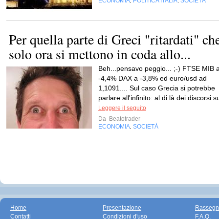
ECONOMIA
POLITICA ITALIA
SOCIETÀ
,
,
Per quella parte di Greci "ritardati" ch
solo ora si mettono in coda allo...
Beh...pensavo peggio... ;-) FTSE MIB 
-4,4% DAX a -3,8% ed euro/usd ad
1,1091.... Sul caso Grecia si potrebbe
parlare all'infinito: al di là dei discorsi su
Leggere il seguito
Da
Beatotrader
ECONOMIA
SOCIETÀ
,
Home
Presentazione
Rassegn
Contatti
Condizioni d'uso
F.A.Q.