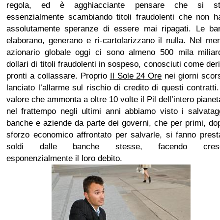
regola, ed è agghiacciante pensare che si st
essenzialmente scambiando titoli fraudolenti che non h
assolutamente speranze di essere mai ripagati. Le ba
elaborano, generano e ri-cartolarizzano il nulla. Nel me
azionario globale oggi ci sono almeno 500 mila miliard
dollari di titoli fraudolenti in sospeso, conosciuti come deri
pronti a collassare. Proprio
Il Sole 24 Ore
nei giorni scor
lanciato l’allarme sul rischio di credito di questi contratt
valore che ammonta a oltre 10 volte il Pil dell’intero piane
nel frattempo negli ultimi anni abbiamo visto i salvatag
banche e aziende da parte dei governi, che per primi, do
sforzo economico affrontato per salvarle, si fanno prest
soldi dalle banche stesse, facendo cresc
esponenzialmente il loro debito.