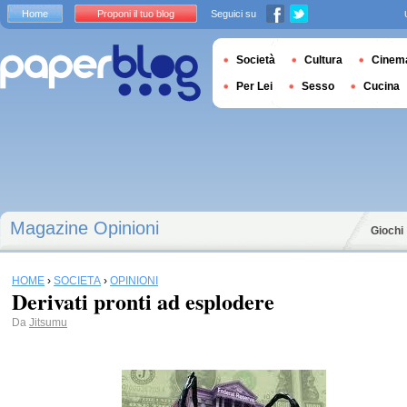
Home
Proponi il tuo blog
Seguici su
Società
Cultura
Cinem
Per Lei
Sesso
Cucina
Magazine Opinioni
Giochi
HOME
›
SOCIETÀ
›
OPINIONI
Derivati pronti ad esplodere
Da
Jitsumu