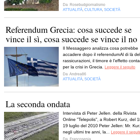
Da
Rosebudgiornalismo
ATTUALITÀ
CULTURA
SOCIETÀ
,
,
Referendum Grecia: cosa succede se
vince il sì, cosa succede se vince il no
Il Messaggero analizza cosa potrebbe
accadere dopo il referendumAl di là del
rassicurazioni, il timore è l’effetto cont
per la crisi in Grecia.
Leggere il seguito
Da
Andrea86
ATTUALITÀ
SOCIETÀ
,
La seconda ondata
Intervista di Peter Jellen. della Rivista
Online "Telepolis", a Robert Kurz, del 1
19 luglio del 2010 Peter Jellen: Mr. Kur
negli ultimi tre anni, la...
Leggere il seguit
Da
Francosenia