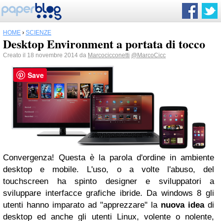
HOME
›
SCIENZE
Desktop Environment a portata di tocco
Creato il 18 novembre 2014 da
Marcocicconetti
@MarcoCicc
Save
Convergenza!
Questa è la parola d'ordine in ambiente
desktop e mobile.
L'uso, o a volte l'abuso, del
touchscreen ha spinto designer e sviluppatori a
sviluppare interfacce grafiche ibride. Da windows 8 gli
utenti hanno imparato ad "
apprezzare
" la
nuova idea
di
desktop ed anche gli utenti Linux, volente o nolente,