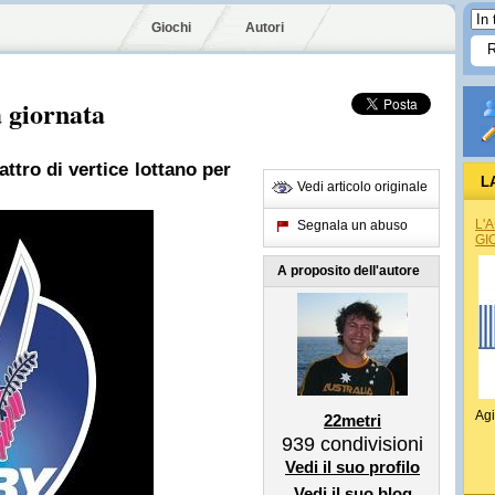
Giochi
Autori
 giornata
attro di vertice lottano per
L
Vedi articolo originale
L'
Segnala un abuso
GI
A proposito dell'autore
Agi
22metri
939
condivisioni
Vedi il suo profilo
Vedi il suo blog