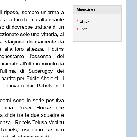
Magazines
di riposo, sempre un'arma a
ata la loro forma altalenante
Rugby
so di dovrebbe trattare di un
Sport
zionato solo una vittoria, al
na stagione decisamente da
 alla loro altezza. I quins
nonostante l'assenza del
hiamato all'ultimo minuto da
'ultima di Superugby dei
artita per Eddie Aholelei, il
 rinnovato dai Rebels e il
orni sono in serie positiva
no una Power House che
a sfida tra le due squadre è
 senza i Rebels Telusa Veainu
Rebels, rischiano se non