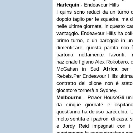
Harlequin
- Endeavour Hills
I quins sono reduci da un turno 
doppio taglio per le squadre, ma d
nelle ultime giornate, in questo ca
vantaggio. Endeavour Hills ha colle
primo turno, e un pareggio in u
dimenticare, questa partita non è
partono nettamente favoriti, 
nazionale figiano Alex Rokobaro, c
McGahan in Sud
Africa
per l
Rebels.Per Endeavour Hills ultima p
contratto del pilone non è stato
giocatore tornerà a Sydney.
Melbourne -
Power HouseGli unic
da cinque giornate e ospita
quest'anno ha deluso parecchio. L
molto sentita e i padroni di casa,
e Jordy Reid impegnati con i 