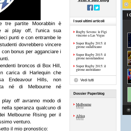
I
I suoi ultimi articoli
me tre partite Moorabbin è
e ai play off, l'unica sua
Rugby Sevens: le Figi
vincono a Las Vegas
ieci punti e con entrambe le
Super Rugby 2015: il
 studenti dovrebbero vincere
girone sudafricano
i con bonus per agganciare i
Super Rugby 2015: il
girone neozelandese
unti.
rendenti broncos di Box Hill,
Super Rugby 2015: il
girone australiano
in carica di Harlequin che
osa Endeavour Hills, non
Vedi tutti
onta né di Melbourne né
Dossier Paperblog
i play off avranno modo di
Melbourne
i nella speranza qualcuno di
Mete
dei Melbourne Rising per il
Africa
Mete
ssimo venturo.
etto il mio pronostico: