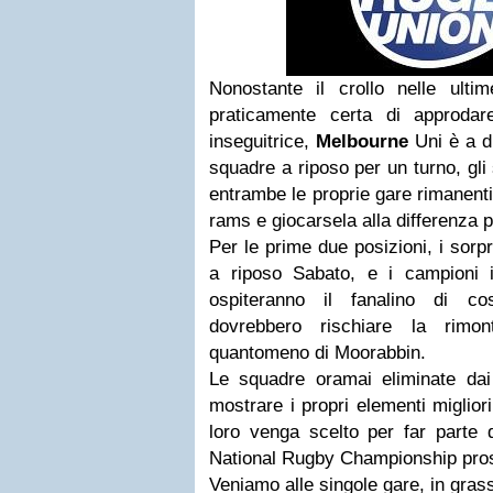
Nonostante il crollo nelle ulti
praticamente certa di approdar
inseguitrice,
Melbourne
Uni è a d
squadre a riposo per un turno, gli
entrambe le proprie gare rimanent
rams e giocarsela alla differenza p
Per le prime due posizioni, i sorp
a riposo Sabato, e i campioni 
ospiteranno il fanalino di c
dovrebbero rischiare la rim
quantomeno di Moorabbin.
Le squadre oramai eliminate da
mostrare i propri elementi miglior
loro venga scelto per far parte 
National Rugby Championship pro
Veniamo alle singole gare, in grass