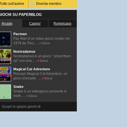
Tutto sull'autore
Diventa membro
 GIOCHI SU PAPERBLOG
Arcade
Casino'
Rompicapo
Pacman
Pac-Man é un video gioco creato nel
1979 da Toru......
Gioca
Nostradamus
Nostradamus è un gioco " shoot them
up" con una......
Gioca
Magical Cat Adventure
Riscopri Magical Cat Adventure, un
gioco d'arcade......
Gioca
Snake
Snake è un videogioco presente in
molti......
Gioca
Scopri lo spazio giochi di