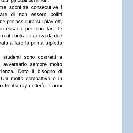
tti gli ottanta minuti.
re sconfitte consecutive i
re di non essere bolliti
e per assicurarsi i play off,
necessaria per non fare le
rn al contrario arriva da due
ata a fare la prima tripletta
studenti sono costretti a
n avversario sempre molto
ienza. Dato il bisogno di
 Uni molto combattiva e in
so Footscray cederà le armi