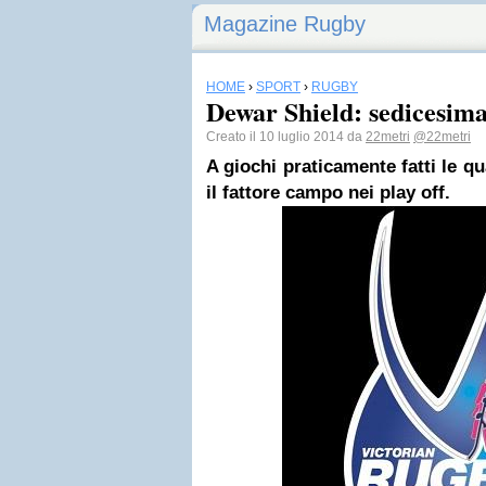
Magazine Rugby
HOME
›
SPORT
›
RUGBY
Dewar Shield: sedicesima
Creato il 10 luglio 2014 da
22metri
@22metri
A giochi praticamente fatti le qu
il fattore campo nei play off.