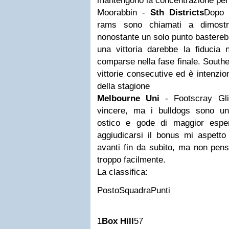
mantengono la concentrazione per tu
Moorabbin -
Sth Districts
Dopo t
rams sono chiamati a dimostra
nonostante un solo punto basterebb
una vittoria darebbe la fiducia 
comparse nella fase finale. Southe
vittorie consecutive ed è intenzion
della stagione
Melbourne Uni
- Footscray Gli 
vincere, ma i bulldogs sono u
ostico e gode di maggior esper
aggiudicarsi il bonus mi aspetto
avanti fin da subito, ma non pen
troppo facilmente.
La classifica:
PostoSquadraPunti
1
Box Hill
57