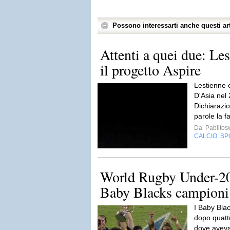
Possono interessarti anche questi art
Attenti a quei due: Le
il progetto Aspire
Lestienne 
D'Asia nel 
Dichiarazi
parole la f
Da
Pablito
CALCIO
SP
,
World Rugby Under-2
Baby Blacks campioni 
I Baby Bla
dopo quattro
dove aveva 