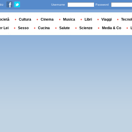
 su
Username
Password
ocietà
Cultura
Cinema
Musica
Libri
Viaggi
Tecnol
er Lei
Sesso
Cucina
Salute
Scienze
Media & Co