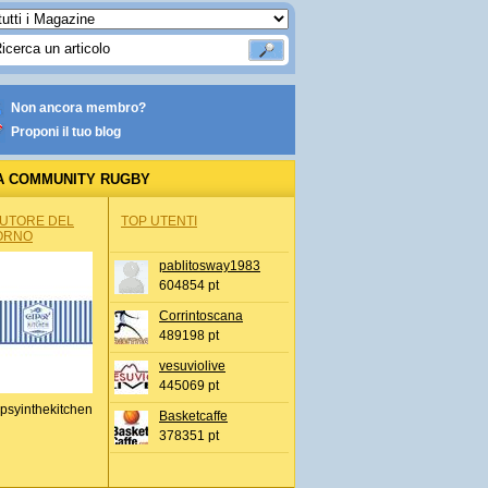
Non ancora membro?
Proponi il tuo blog
A COMMUNITY RUGBY
AUTORE DEL
TOP UTENTI
ORNO
pablitosway1983
604854 pt
Corrintoscana
489198 pt
vesuviolive
445069 pt
psyinthekitchen
Basketcaffe
378351 pt