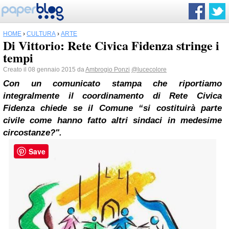
HOME
›
CULTURA
›
ARTE
Di Vittorio: Rete Civica Fidenza stringe i
tempi
Creato il 08 gennaio 2015 da
Ambrogio Ponzi
@lucecolore
Con un comunicato stampa che riportiamo
integralmente il coordinamento di Rete Civica
Fidenza chiede se il Comune “si costituirà parte
civile come hanno fatto altri sindaci in medesime
circostanze?".
Save