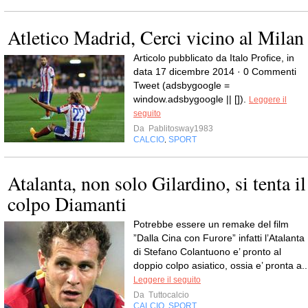
Atletico Madrid, Cerci vicino al Milan
Articolo pubblicato da Italo Profice, in
data 17 dicembre 2014 · 0 Commenti
Tweet (adsbygoogle =
window.adsbygoogle || []).
Leggere il
seguito
Da
Pablitosway1983
CALCIO
SPORT
,
Atalanta, non solo Gilardino, si tenta il
colpo Diamanti
Potrebbe essere un remake del film
”Dalla Cina con Furore” infatti l’Atalanta
di Stefano Colantuono e’ pronto al
doppio colpo asiatico, ossia e’ pronta a..
Leggere il seguito
Da
Tuttocalcio
CALCIO
SPORT
,