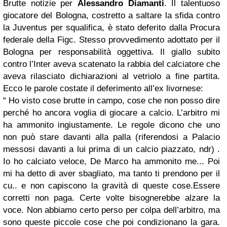
Brutte notizie per
Alessandro Diamanti
. Il talentuoso
giocatore del Bologna, costretto a saltare la sfida contro
la Juventus per squalifica, è stato deferito dalla Procura
federale della Figc. Stesso provvedimento adottato per il
Bologna per responsabilità oggettiva. Il giallo subito
contro l’Inter aveva scatenato la rabbia del calciatore che
aveva rilasciato dichiarazioni al vetriolo a fine partita.
Ecco le parole costate il deferimento all’ex livornese:
“ Ho visto cose brutte in campo, cose che non posso dire
perché ho ancora voglia di giocare a calcio. L’arbitro mi
ha ammonito ingiustamente. Le regole dicono che uno
non può stare davanti alla palla (riferendosi a Palacio
messosi davanti a lui prima di un calcio piazzato, ndr) .
Io ho calciato veloce, De Marco ha ammonito me... Poi
mi ha detto di aver sbagliato, ma tanto ti prendono per il
cu.. e non capiscono la gravità di queste cose.Essere
corretti non paga. Certe volte bisognerebbe alzare la
voce. Non abbiamo certo perso per colpa dell’arbitro, ma
sono queste piccole cose che poi condizionano la gara.