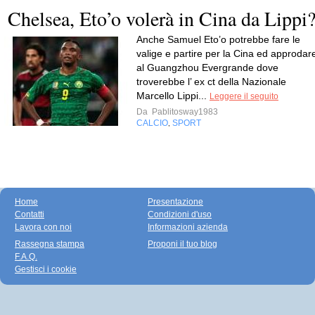
Chelsea, Eto’o volerà in Cina da Lippi
Anche Samuel Eto’o potrebbe fare le
valige e partire per la Cina ed approdar
al Guangzhou Evergrande dove
troverebbe l’ ex ct della Nazionale
Marcello Lippi...
Leggere il seguito
Da
Pablitosway1983
CALCIO
SPORT
,
Home
Presentazione
Contatti
Condizioni d'uso
Lavora con noi
Informazioni azienda
Rassegna stampa
Proponi il tuo blog
F.A.Q.
Gestisci i cookie