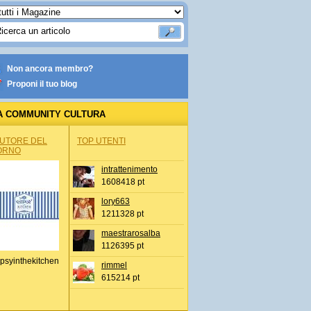
Non ancora membro?
Proponi il tuo blog
A COMMUNITY CULTURA
AUTORE DEL
TOP UTENTI
ORNO
intrattenimento
1608418 pt
lory663
1211328 pt
maestrarosalba
1126395 pt
psyinthekitchen
rimmel
615214 pt