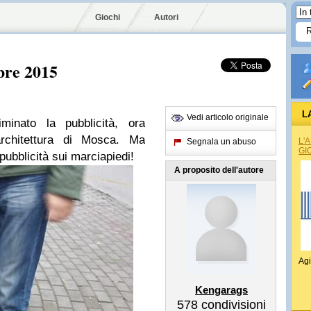
Giochi
Autori
bre 2015
L
Vedi articolo originale
inato la pubblicità, ora
architettura di Mosca. Ma
L'
Segnala un abuso
GI
pubblicità sui marciapiedi!
A proposito dell'autore
Agi
Kengarags
578
condivisioni