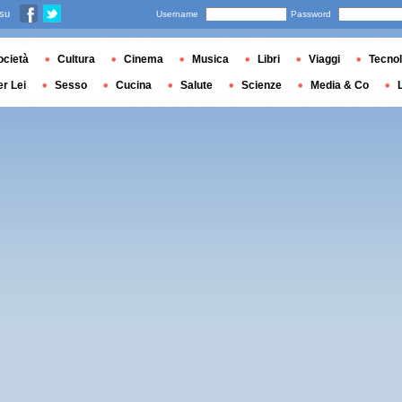
 su
Username
Password
ocietà
Cultura
Cinema
Musica
Libri
Viaggi
Tecnol
er Lei
Sesso
Cucina
Salute
Scienze
Media & Co