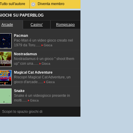
Tutto sull'autore
Diventa membro
 GIOCHI SU PAPERBLOG
Arcade
Casino'
Rompicapo
Pacman
Pac-Man é un video gioco creato nel
1979 da Toru......
Gioca
Nostradamus
Nostradamus è un gioco " shoot them
up" con una......
Gioca
Magical Cat Adventure
Riscopri Magical Cat Adventure, un
gioco d'arcade......
Gioca
Snake
Snake è un videogioco presente in
molti......
Gioca
Scopri lo spazio giochi di