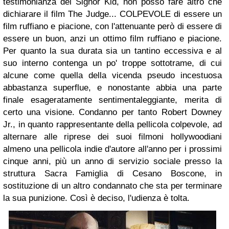
testimonianza del Signor Kid, non posso fare altro che
dichiarare il film The Judge... COLPEVOLE di essere un
film ruffiano e piacione, con l'attenuante però di essere di
essere un buon, anzi un ottimo film ruffiano e piacione.
Per quanto la sua durata sia un tantino eccessiva e al
suo interno contenga un po' troppe sottotrame, di cui
alcune come quella della vicenda pseudo incestuosa
abbastanza superflue, e nonostante abbia una parte
finale esageratamente sentimentaleggiante, merita di
certo una visione. Condanno per tanto Robert Downey
Jr., in quanto rappresentante della pellicola colpevole, ad
alternare alle riprese dei suoi filmoni hollywoodiani
almeno una pellicola indie d'autore all'anno per i prossimi
cinque anni, più un anno di servizio sociale presso la
struttura Sacra Famiglia di Cesano Boscone, in
sostituzione di un altro condannato che sta per terminare
la sua punizione. Così è deciso, l'udienza è tolta.