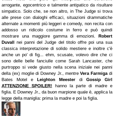
arrogante, egocentrico e talmente antipatico da risultare
simpatico. Solo che, se non altro, in The Judge si trova
alle prese con dialoghi efficaci, situazioni drammatiche
alternate a momenti più leggeri e comedy, non recita con
addosso un ridicolo costume in ferro e può quindi
mostrare una maggiore gamma di emozioni.
Robert
Duvall
nei panni del Judge del titolo offre poi una sua
classica interpretazione di solido mestiere e inoltre c'è
anche un po' di fig... ehm, scusate, volevo dire che ci
sono delle belle fanciulle come Sarah Lancaster, che
purtroppo si vede giusto nella scena iniziale nei panni
della (ex) moglie di Downey Jr., mentre
Vera Farmiga
di
Bates Motel e
Leighton Meester
di
Gossip
Girl
ATTENZIONE SPOILER!
hanno la parte di madre e
figlia. E Downey Jr., da buon marpione quale è, applica la
legge della maniglia: prima la madre e poi la figlia.