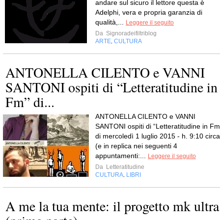
andare sul sicuro il lettore questa è
Adelphi, vera e propria garanzia di
qualità,...
Leggere il seguito
Da
Signoradeifiltriblog
ARTE
CULTURA
,
ANTONELLA CILENTO e VANNI
SANTONI ospiti di “Letteratitudine in
Fm” di...
ANTONELLA CILENTO e VANNI
SANTONI ospiti di “Letteratitudine in Fm
di mercoledì 1 luglio 2015 - h. 9:10 circa
(e in replica nei seguenti 4
appuntamenti:...
Leggere il seguito
Da
Letteratitudine
CULTURA
LIBRI
,
A me la tua mente: il progetto mk ultra