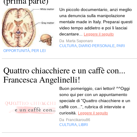
(prima parte)
Un piccolo documentario, anzi meglio
una denuncia sulla manipolazione
mentale made in Italy. Preparai questi
video tempo addietro e poi li lasciai
decantare...
Leggere il seguito
Da
Marta Saponaro
CULTURA
DIARIO PERSONALE
PARI
,
,
OPPORTUNITÀ
PER LEI
,
Quattro chiacchiere e un caffè con...
Francesca Angelinelli!
Buon pomeriggio, cari lettori! ^^Oggi
sono qui per con un appuntamento
speciale di "Quattro chiacchiere e un
caffè con...", rubrica di interviste e
curiosità.
Leggere il seguito
Da
Francikarou86
CULTURA
LIBRI
,