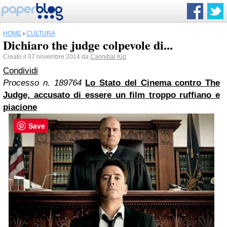
HOME
›
CULTURA
Dichiaro the judge colpevole di...
Creato il 07 novembre 2014 da
Cannibal Kid
Condividi
Processo n. 189764
Lo Stato del Cinema contro The
Judge, accusato di essere un film troppo ruffiano e
piacione
Save