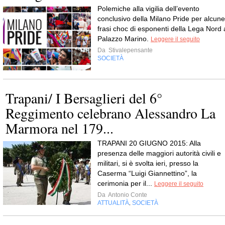
Polemiche alla vigilia dell’evento
conclusivo della Milano Pride per alcune
frasi choc di esponenti della Lega Nord 
Palazzo Marino.
Leggere il seguito
Da
Stivalepensante
SOCIETÀ
Trapani/ I Bersaglieri del 6°
Reggimento celebrano Alessandro La
Marmora nel 179...
TRAPANI 20 GIUGNO 2015: Alla
presenza delle maggiori autorità civili e
militari, si è svolta ieri, presso la
Caserma “Luigi Giannettino”, la
cerimonia per il...
Leggere il seguito
Da
Antonio Conte
ATTUALITÀ
SOCIETÀ
,