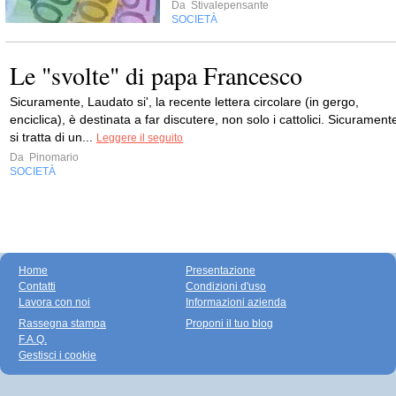
Da
Stivalepensante
SOCIETÀ
Le "svolte" di papa Francesco
Sicuramente, Laudato si', la recente lettera circolare (in gergo,
enciclica), è destinata a far discutere, non solo i cattolici. Sicurament
si tratta di un...
Leggere il seguito
Da
Pinomario
SOCIETÀ
Home
Presentazione
Contatti
Condizioni d'uso
Lavora con noi
Informazioni azienda
Rassegna stampa
Proponi il tuo blog
F.A.Q.
Gestisci i cookie