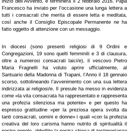
inizio dell’Avvento, e terminerà il 2 febbraio 2016. Papa
Francesco ha inviato per l’occasione una lunga lettera a
tutti i consacrati che merita di essere letta e meditata,
così anche il Consiglio Episcopale Permanente ne ha
fatto oggetto di attenzione con un messaggio.
In diocesi (sono presenti religiosi di 9 Ordini e
Congregazioni, 19 sono quelli femminili e 3 di clausura,
oltre a numerosi consacrati laici/e), il vescovo Pietro
Maria Fragnelli ha voluto aprire ufficialmente, al
Santuario della Madonna di Trapani, l’Anno il 18 gennaio
scorso, sottolineando l’avvenimento con una sua lettera
indirizzata ai religiosi/e. Il presule ha messo in evidenza
come «la vita consacrata ha rappresentato e rappresenta
una profezia silenziosa ma potente» e per questo ha
espresso gratitudine «per la preziosa opera svolta da
tanti consacrati, uomini e donne» i quali «con la profezia
creativa del loro carisma hanno nutrito di spiritualità il
nostro popolo, abbellito la nostra chiesa di testimonianze