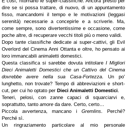
E così, ritornano le super-classifiche. Ancora presto per
dire se si possa trattare, di nuovo, di un appuntamento
fisso, mancandomi il tempo e le motivazioni (leggasi
serenità) necessarie a concepirle e a scriverle. Ma,
come sempre, sono divertentissime e occasione, come
poche altre, di recuperare vecchi titoli più o meno validi.
Dopo tante classifiche dedicate ai super-cattivi, gli Evil
Overlord del Cinema Anni Ottanta e oltre, ho pensato ai
loro immancabili animaletti domestici.
Questa classifica si sarebbe dovuta intitolare
I Migliori
Dieci Animaletti Domestici che un Cattivo del Cinema
dovrebbe avere nella sua Casa-Fortezza
. Un po’
lunghetto, non trovate? Tempo di abbreviazioni e short-
cut, per cui ho optato per
Dieci Animaletti Domestici
.
Teneri, pelosi, con zanne capaci di squarciarvi e,
soprattutto, tanto
amore
da dare. Certo, certo…
Piccola avvertenza, mancano i
Gremlins
. Perché?
Perché sì.
Un ringraziamento particolare al mio personale