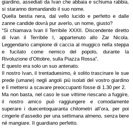
giardino, assediati da Ivan che abbaia e schiuma rabbia,
si staranno domandando il suo nome.
Quella bestia nera, dal vello lucido e perfetto e dalle
zanne candide dovrà pur averlo, un nome, giusto?
“Si chiamava Ivan il Terribile XXXII. Discendente diretto
di Ivan il Terribile I, appartenuto allo Zar Nicola.
Leggendario campione di caccia al muggico nella steppa
e fucilato come nemico del popolo, durante la
Rivoluzione d’Ottobre, sulla Piazza Rossa”.
E questo era solo un suo antenato.
Il nostro Ivan, il trentaduesimo, è solito trascinare le sue
prede (umane) negli angoli più isolati del vostro giardino
e lì mettersi a scavare preoccupanti fosse di 1.30 per 2.
Ma non basta, nel caso le sue vittime riescano a fuggire,
il nostro amico può raggiungere e comodamente
superare i duecentoquaranta chilometri all’ora, per poi
cingerle d’assedio per una settimana almeno, senza bere
né mangiare. Il guardiano perfetto.