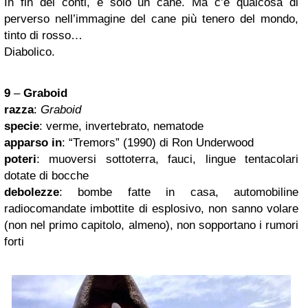
In fin dei conti, è solo un cane. Ma c’è qualcosa di
perverso nell’immagine del cane più tenero del mondo,
tinto di rosso…
Diabolico.
9
–
Graboid
razza
:
Graboid
specie
: verme, invertebrato, nematode
apparso in
: “Tremors” (1990) di Ron Underwood
poteri
: muoversi sottoterra, fauci, lingue tentacolari
dotate di bocche
debolezze
: bombe fatte in casa, automobiline
radiocomandate imbottite di esplosivo, non sanno volare
(non nel primo capitolo, almeno), non sopportano i rumori
forti