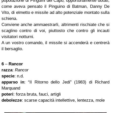
popolazione di Pinguini del Capo, opportunamente dotati,
come aveva pensato il Pinguino di Batman, Danny De
Vito, di elmetto e missile ad alto potenziale montato sulla
schiena.
Conviene anche ammaestrarli, altrimenti rischiate che si
scaglino contro di voi, piuttosto che contro gli incauti
visitatori notturni.
A un vostro comando, il missile si accenderà e centrerà
il bersaglio.
6
–
Rancor
razza
:
Rancor
specie
: n.d.
apparso in
: “Il Ritorno dello Jedi” (1983) di Richard
Marquand
poteri
: forza bruta, fauci, artigli
debolezze
: scarse capacità intellettive, lentezza, mole