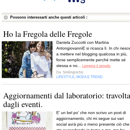
Possono interessarti anche questi articoli :
Ho la Fregola delle Fregole
Daniela Zuccotti con Martina
AntongiovanniE si ricasca lì. In chi riesc
a mettere nel blogging qualcosa in più,
forse semplicemente perché mette sé
stessa e no...
Leggere il seguito
Da
Smilingischic
LIFESTYLE
MODA E TREND
,
Aggiornamenti dal laboratorio: travolt
dagli eventi.
E' un bel po' che non scrivo un post di
aggiornamento, chi mi segue sui vari
social avrà più o meno presente ciò che
sta succedendo in torno a me, ma ho