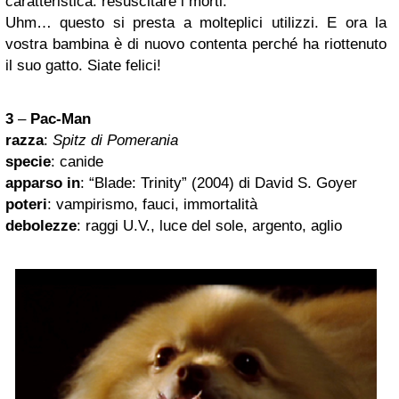
caratteristica: resuscitare i morti.
Uhm… questo si presta a molteplici utilizzi. E ora la
vostra bambina è di nuovo contenta perché ha riottenuto
il suo gatto. Siate felici!
3
–
Pac-Man
razza
:
Spitz di Pomerania
specie
: canide
apparso in
: “Blade: Trinity” (2004) di David S. Goyer
poteri
: vampirismo, fauci, immortalità
debolezze
: raggi U.V., luce del sole, argento, aglio