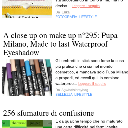
deciso...
Leggere il seguito
Da
Erika
FOTOGRAFIA
LIFESTYLE
,
A close up on make up n°295: Pupa
Milano, Made to last Waterproof
Eyeshadow
Gli ombretti in stick sono forse la cosa
più pratica che ci sia nel mondo
cosmetico, e mancava solo Pupa Milan
a proporli, ed eccoli qui, in versione
waterproo...
Leggere il seguito
Da
Agwhatsinmybag
BELLEZZA
LIFESTYLE
,
256 sfumature di confusione
È da qualche tempo che ho maturato
una certa difficoltà nel farmi capire