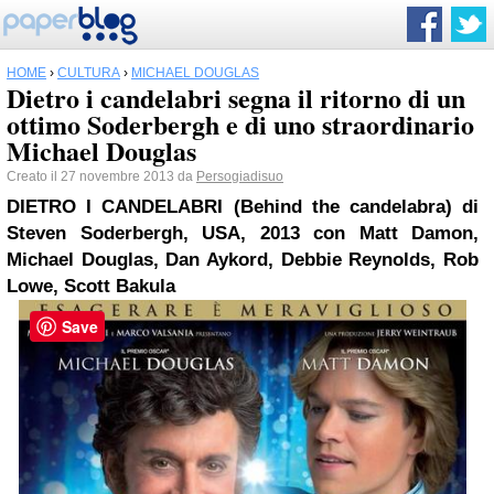
HOME
›
CULTURA
›
MICHAEL DOUGLAS
Dietro i candelabri segna il ritorno di un
ottimo Soderbergh e di uno straordinario
Michael Douglas
Creato il 27 novembre 2013 da
Persogiadisuo
DIETRO I CANDELABRI
(Behind the candelabra)
di
Steven Soderbergh,
USA, 2013
con Matt Damon,
Michael Douglas, Dan Aykord, Debbie Reynolds, Rob
Lowe, Scott Bakula
Save