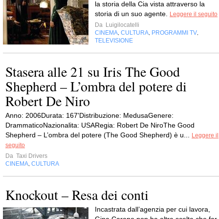
la storia della Cia vista attraverso la
storia di un suo agente.
Leggere il seguito
Da
Luigilocatelli
CINEMA
CULTURA
PROGRAMMI TV
,
,
,
TELEVISIONE
Stasera alle 21 su Iris The Good
Shepherd – L’ombra del potere di
Robert De Niro
Anno: 2006Durata: 167'Distribuzione: MedusaGenere:
DrammaticoNazionalita: USARegia: Robert De NiroThe Good
Shepherd – L’ombra del potere (The Good Shepherd) è u...
Leggere il
seguito
Da
Taxi Drivers
CINEMA
CULTURA
,
Knockout – Resa dei conti
Incastrata dall’agenzia per cui lavora,