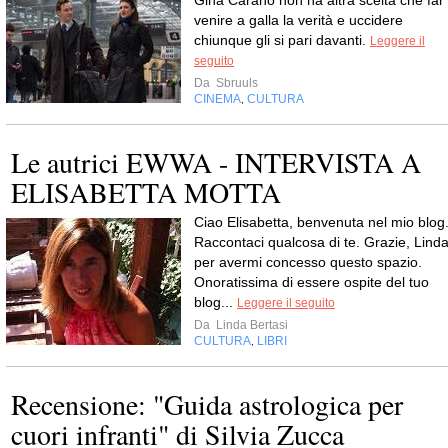
Gina Carano non ha altra scelta che far
venire a galla la verità e uccidere
chiunque gli si pari davanti.
Leggere il
seguito
Da
Sbruuls
CINEMA
CULTURA
,
Le autrici EWWA - INTERVISTA A
ELISABETTA MOTTA
Ciao Elisabetta, benvenuta nel mio blog
Raccontaci qualcosa di te. Grazie, Lind
per avermi concesso questo spazio.
Onoratissima di essere ospite del tuo
blog...
Leggere il seguito
Da
Linda Bertasi
CULTURA
LIBRI
,
Recensione: "Guida astrologica per
cuori infranti" di Silvia Zucca