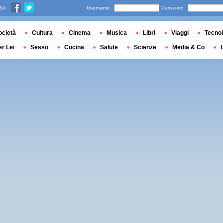
 su
Username
Password
ocietà
Cultura
Cinema
Musica
Libri
Viaggi
Tecnol
er Lei
Sesso
Cucina
Salute
Scienze
Media & Co