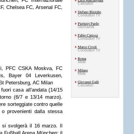
München, FC Internazionale
Luca Marchegiani
Calciatori
CF, Chelsea FC, Arsenal FC,
Stefano Bizzotto
Conduttori TV
Pierluigi Pardo
Giornalisti
Fabio Caressa
Conduttori TV
Marco Civoli
Conduttori TV
Roma
Mete
oli, PFC CSKA Moskva, FC
Milano
Mete
is, Bayer 04 Leverkusen,
Giovanni Galli
St Petersburg, AC Milan
Calciatori
fuori casa all'andata (14/15
itorno (6/7 e 13/14 marzo).
re sorteggiate contro quelle
i o provenienti dalla stessa
i si svolgerà il 16 marzo. Il
la Fußball Arena München: il