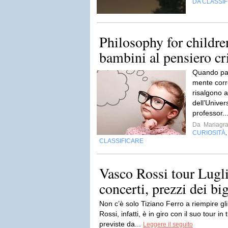
DA CLASSI
Philosophy for childre
bambini al pensiero cr
Quando parl
mente corr
risalgono a
dell’Unive
professor..
Da
Mariagra
CURIOSITÀ
CLASSIFICARE
Vasco Rossi tour Lugli
concerti, prezzi dei big
Non c’è solo Tiziano Ferro a riempire gli
Rossi, infatti, è in giro con il suo tour in 
previste da...
Leggere il seguito