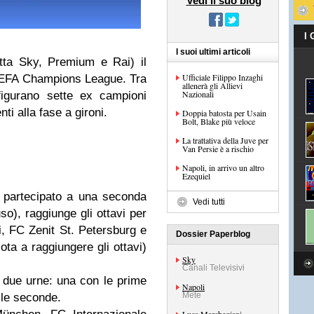
Vedi il suo blog
I
I suoi ultimi articoli
etta Sky, Premium e Rai) il
Ufficiale Filippo Inzaghi
i UEFA Champions League. Tra
allenerà gli Allievi
Nazionali
figurano sette ex campioni
i alla fase a gironi.
Doppia batosta per Usain
Bolt, Blake più veloce
La trattativa della Juve per
Van Persie è a rischio
Napoli, in arrivo un altro
Ezequiel
 partecipato a una seconda
Vedi tutti
so), raggiunge gli ottavi per
, FC Zenit St. Petersburg e
Dossier Paperblog
ta a raggiungere gli ottavi)
Sky
Canali Televisivi
e due urne: una con le prime
Napoli
Mete
n le seconde.