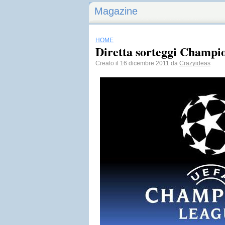
Magazine
HOME
Diretta sorteggi Champi
Creato il 16 dicembre 2011 da
Crazyideas