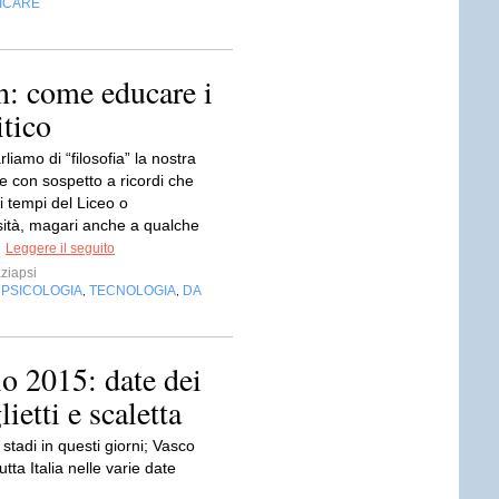
FICARE
n: come educare i
itico
iamo di “filosofia” la nostra
e con sospetto a ricordi che
i tempi del Liceo o
rsità, magari anche a qualche
.
Leggere il seguito
ziapsi
PSICOLOGIA
TECNOLOGIA
DA
,
,
,
o 2015: date dei
lietti e scaletta
 stadi in questi giorni; Vasco
tutta Italia nelle varie date