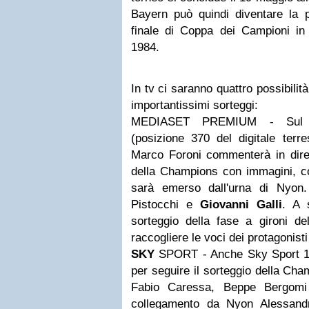
Bayern può quindi diventare la 
finale di Coppa dei Campioni i
1984.
In tv ci saranno quattro possibilit
importantissimi sorteggi:
MEDIASET PREMIUM - Sul c
(posizione 370 del digitale terre
Marco Foroni commenterà in dirett
della Champions con immagini, co
sarà emerso dall'urna di Nyon.
Pistocchi e
Giovanni Galli
. A 
sorteggio della fase a gironi de
raccogliere le voci dei protagonist
SKY
SPORT - Anche Sky Sport 1 ac
per seguire il sorteggio della Cha
Fabio Caressa, Beppe Bergo
collegamento da Nyon Alessandr