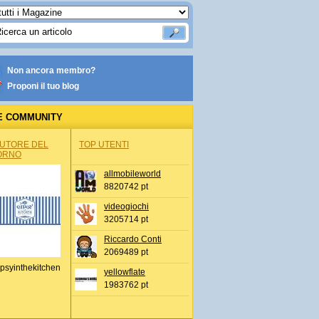
Non ancora membro?
Proponi il tuo blog
E COMMUNITY
AUTORE DEL
TOP UTENTI
ORNO
allmobileworld
8820742 pt
videogiochi
3205714 pt
Riccardo Conti
2069489 pt
psyinthekitchen
yellowflate
1983762 pt