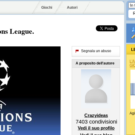
Giochi
Autori
ons League.
L
Segnala un abuso
L'
A proposito dell'autore
GI
Agi
Crazyideas
7403
condivisioni
Vedi il suo profilo