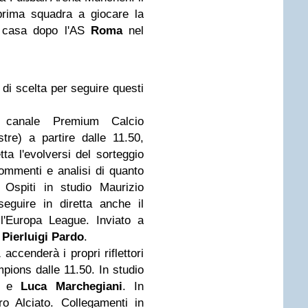
prima squadra a giocare la
n casa dopo l'AS
Roma
nel
à di scelta per seguire questi
anale Premium Calcio
stre) a partire dalle 11.50,
a l'evolversi del sorteggio
mmenti e analisi di quanto
 Ospiti in studio Maurizio
seguire in diretta anche il
ll'Europa League. Inviato a
i
Pierluigi Pardo
.
cenderà i propri riflettori
mpions dalle 11.50. In studio
mi e
Luca Marchegiani
. In
o Alciato. Collegamenti in