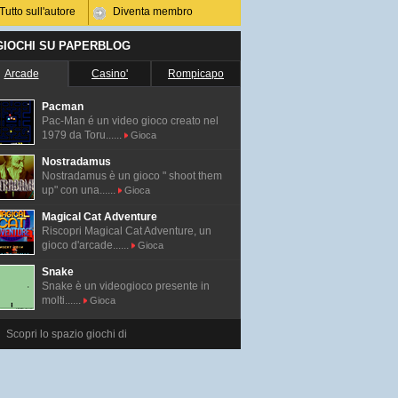
Tutto sull'autore
Diventa membro
 GIOCHI SU PAPERBLOG
Arcade
Casino'
Rompicapo
Pacman
Pac-Man é un video gioco creato nel
1979 da Toru......
Gioca
Nostradamus
Nostradamus è un gioco " shoot them
up" con una......
Gioca
Magical Cat Adventure
Riscopri Magical Cat Adventure, un
gioco d'arcade......
Gioca
Snake
Snake è un videogioco presente in
molti......
Gioca
Scopri lo spazio giochi di