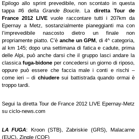
Epilogo allo sprint prevedibile, non scontato in questa
tappa #6 della
Grande Boucle
. La
diretta Tour de
France 2012 LIVE
vuole raccontare tutti i 207km da
Epernay a Metz, sostanzialmente pianeggianti ma con
l’imprevedibile nascosto dietro un finale non
propriamente piatto. C’è
anche un GPM
, di 4^ categoria,
al km 145; dopo una settimana di fatica e cadute, prima
delle Alpi, può anche darsi che il gruppo lasci andare la
classica
fuga-bidone
per concedersi un giorno di riposo,
oppure può essere che faccia male i conti e rischi –
come ieri – di
chiudere
sui battistrada quando ormai è
troppo tardi.
Segui la diretta Tour de France 2012 LIVE Epernay-Metz
su ciclo-news.com
LA FUGA
: Kroon (STB), Zabriskie (GRS), Malacarne
(EUC), Zingle (COF)