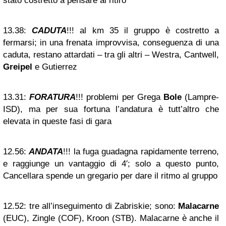
stato costretto a pensare al ritiro
13.38:
CADUTA
!!! al km 35 il gruppo è costretto a
fermarsi; in una frenata improvvisa, conseguenza di una
caduta, restano attardati – tra gli altri – Westra, Cantwell,
Greipel
e Gutierrez
13.31:
FORATURA
!!! problemi per Grega
Bole
(Lampre-
ISD), ma per sua fortuna l’andatura è tutt’altro che
elevata in queste fasi di gara
12.56:
ANDATA
!!! la fuga guadagna rapidamente terreno,
e raggiunge un vantaggio di 4′; solo a questo punto,
Cancellara spende un gregario per dare il ritmo al gruppo
12.52:
tre all’inseguimento di Zabriskie; sono:
Malacarne
(EUC), Zingle (COF), Kroon (STB). Malacarne è anche il