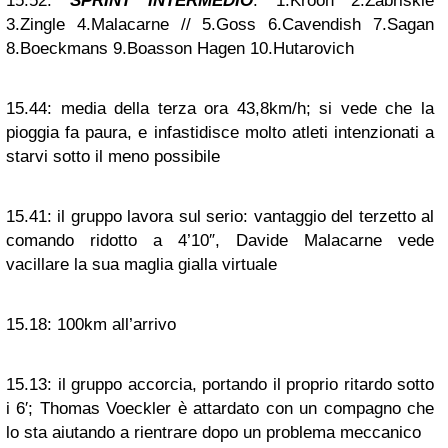
15.52:
SPRINT INTERMEDIO
: 1.Kroon 2.Zabriskie
3.Zingle 4.Malacarne // 5.Goss 6.Cavendish 7.Sagan
8.Boeckmans 9.Boasson Hagen 10.Hutarovich
15.44:
media della terza ora 43,8km/h; si vede che la
pioggia fa paura, e infastidisce molto atleti intenzionati a
starvi sotto il meno possibile
15.41:
il gruppo lavora sul serio: vantaggio del terzetto al
comando ridotto a 4’10″, Davide Malacarne vede
vacillare la sua maglia gialla virtuale
15.18:
100km all’arrivo
15.13:
il gruppo accorcia, portando il proprio ritardo sotto
i 6′; Thomas Voeckler è attardato con un compagno che
lo sta aiutando a rientrare dopo un problema meccanico