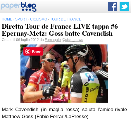
HOME
›
SPORT
›
CICLISMO
›
TOUR DE FRANCE
Diretta Tour de France LIVE tappa #6
Epernay-Metz: Goss batte Cavendish
Creato il 06 luglio 2012 da
Fumagale
@ciclo_news
Save
Mark Cavendish (in maglia rossa) saluta l’amico-rivale
Matthew Goss (Fabio Ferrari/LaPresse)