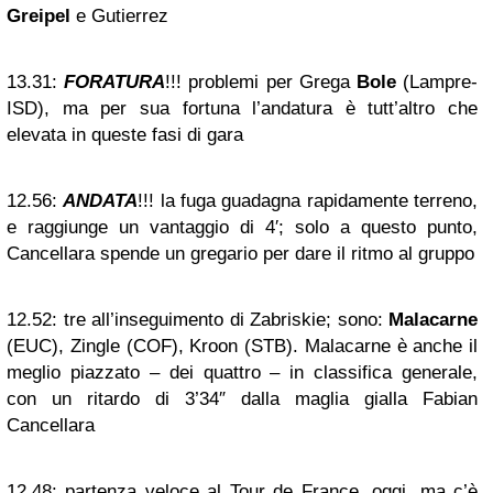
Greipel
e Gutierrez
13.31:
FORATURA
!!! problemi per Grega
Bole
(Lampre-
ISD), ma per sua fortuna l’andatura è tutt’altro che
elevata in queste fasi di gara
12.56:
ANDATA
!!! la fuga guadagna rapidamente terreno,
e raggiunge un vantaggio di 4′; solo a questo punto,
Cancellara spende un gregario per dare il ritmo al gruppo
12.52:
tre all’inseguimento di Zabriskie; sono:
Malacarne
(EUC), Zingle (COF), Kroon (STB). Malacarne è anche il
meglio piazzato – dei quattro – in classifica generale,
con un ritardo di 3’34″ dalla maglia gialla Fabian
Cancellara
12.48:
partenza veloce al Tour de France, oggi, ma c’è