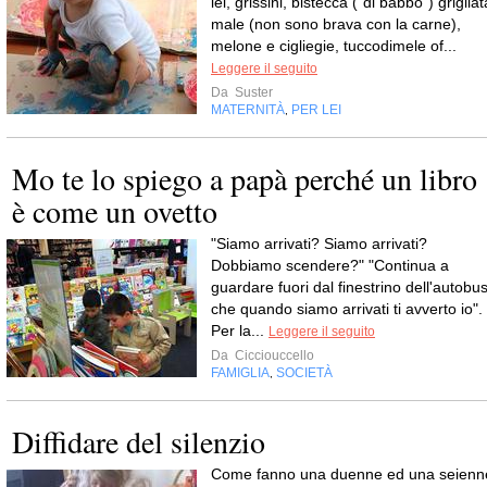
lei, grissini, bistecca ("di babbo") grigliat
male (non sono brava con la carne),
melone e cigliegie, tuccodimele of...
Leggere il seguito
Da
Suster
MATERNITÀ
PER LEI
,
Mo te lo spiego a papà perché un libro
è come un ovetto
"Siamo arrivati? Siamo arrivati?
Dobbiamo scendere?" "Continua a
guardare fuori dal finestrino dell'autobu
che quando siamo arrivati ti avverto io".
Per la...
Leggere il seguito
Da
Cicciouccello
FAMIGLIA
SOCIETÀ
,
Diffidare del silenzio
Come fanno una duenne ed una seienn