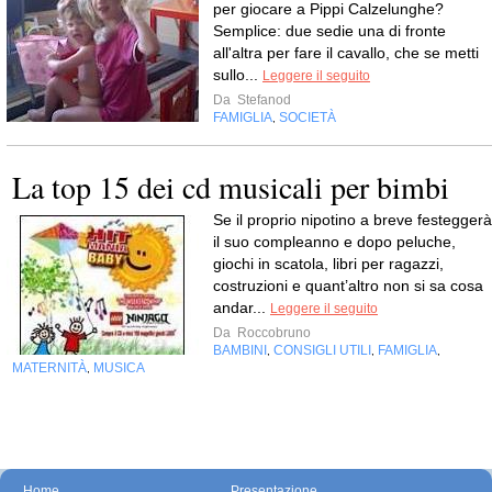
per giocare a Pippi Calzelunghe?
Semplice: due sedie una di fronte
all'altra per fare il cavallo, che se metti
sullo...
Leggere il seguito
Da
Stefanod
FAMIGLIA
SOCIETÀ
,
La top 15 dei cd musicali per bimbi
Se il proprio nipotino a breve festeggerà
il suo compleanno e dopo peluche,
giochi in scatola, libri per ragazzi,
costruzioni e quant’altro non si sa cosa
andar...
Leggere il seguito
Da
Roccobruno
BAMBINI
CONSIGLI UTILI
FAMIGLIA
,
,
,
MATERNITÀ
MUSICA
,
Home
Presentazione