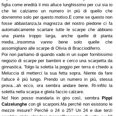
figlia come eredità il mio alluce lunghissimo per cui sia io
che lei calziamo un numero in più di quello che
dovremmo solo per questo motivo.E come se questo non
fosse abbastanza,la magrezza del nostro piedone ci fa
automaticamente scartare tutte le scarpe che abbiano
una pianta troppo larga, anche quelle di pianta
media...insomma vanno bene solo quelle che
assomigliano alle scarpe di Olivia di Bracciodiferro.
Poi non parliamo di quando vado in un super fornitissimo
negozio di scarpe per bambini e cerco una scarpetta da
ginnastica. Tolgo la soletta la poggio per terra e chiedo a
Meluccia di metterci la sua fetta sopra. Niente da fare
l'alluce è più lungo. Prendo un numero in più, stessa
prova...ah ecco, ora sembra andare bene. Ri-infilo la
soletta nella scarpa e gliela faccio calzare.
No! Non posso mandarla in giro così, sembra
Pippi
Calzelunghe
con gli scarponi.Ma perchè non esistono le
mezze misure? Perchè o 24 o 25? Un 24 e due terzi