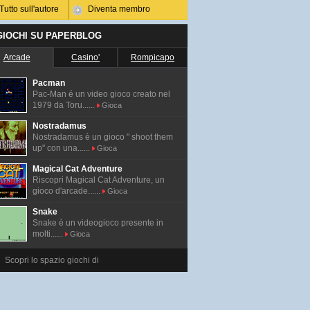
Tutto sull'autore
Diventa membro
 GIOCHI SU PAPERBLOG
Arcade
Casino'
Rompicapo
Pacman
Pac-Man é un video gioco creato nel
1979 da Toru......
Gioca
Nostradamus
Nostradamus è un gioco " shoot them
up" con una......
Gioca
Magical Cat Adventure
Riscopri Magical Cat Adventure, un
gioco d'arcade......
Gioca
Snake
Snake è un videogioco presente in
molti......
Gioca
Scopri lo spazio giochi di