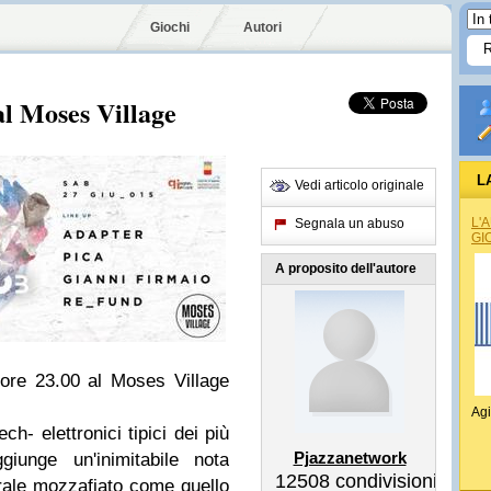
Giochi
Autori
l Moses Village
L
Vedi articolo originale
L'
Segnala un abuso
GI
A proposito dell'autore
 ore 23.00 al Moses Village
Agi
ch- elettronici tipici dei più
Pjazzanetwork
giunge un'inimitabile nota
12508
condivisioni
rale mozzafiato come quello