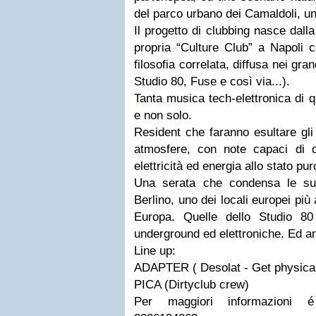
del parco urbano dei Camaldoli, un
Il progetto di clubbing nasce dall
propria “Culture Club” a Napoli c
filosofia correlata, diffusa nei gra
Studio 80, Fuse e così via...).
Tanta musica tech-elettronica di qu
e non solo.
Resident che faranno esultare gli
atmosfere, con note capaci di d
elettricità ed energia allo stato pur
Una serata che condensa le sug
Berlino, uno dei locali europei pi
Europa. Quelle dello Studio 8
underground ed elettroniche. Ed an
Line up:
ADAPTER ( Desolat - Get physical
PICA (Dirtyclub crew)
Per maggiori informazioni é 