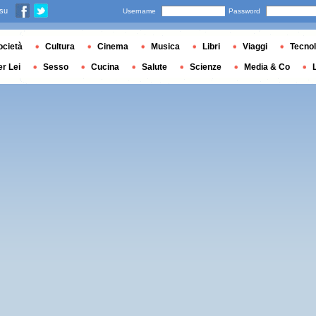
 su
Username
Password
ocietà
Cultura
Cinema
Musica
Libri
Viaggi
Tecnol
er Lei
Sesso
Cucina
Salute
Scienze
Media & Co