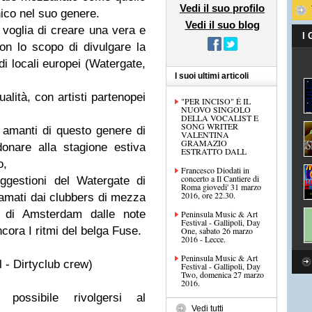
Vedi il suo profilo
ico nel suo genere.
Vedi il suo blog
a voglia di creare una vera e
I
on lo scopo di divulgare la
ndi locali europei (Watergate,
I suoi ultimi articoli
alità, con artisti partenopei
"PER INCISO" É IL
NUOVO SINGOLO
DELLA VOCALIST E
SONG WRITER
 amanti di questo genere di
VALENTINA
GRAMAZIO
onare alla stagione estiva
ESTRATTO DALL
o,
Francesco Diodati in
concerto a Il Cantiere di
gestioni del Watergate di
Roma giovedi' 31 marzo
2016, ore 22.30.
ù amati dai clubbers di mezza
0 di Amsterdam dalle note
Peninsula Music & Art
Festival - Gallipoli, Day
cora I ritmi del belga Fuse.
One, sabato 26 marzo
2016 - Lecce.
Peninsula Music & Art
 - Dirtyclub crew)
Festival - Gallipoli, Day
Two, domenica 27 marzo
2016.
possibile rivolgersi al
Vedi tutti