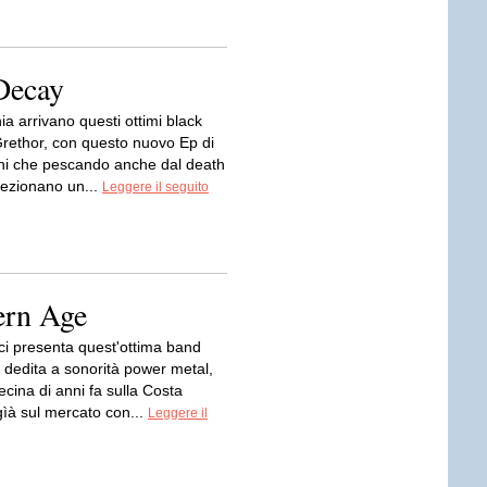
Decay
nia arrivano questi ottimi black
Grethor, con questo nuovo Ep di
ni che pescando anche dal death
fezionano un...
Leggere il seguito
ern Age
 ci presenta quest'ottima band
 dedita a sonorità power metal,
cina di anni fa sulla Costa
gìà sul mercato con...
Leggere il