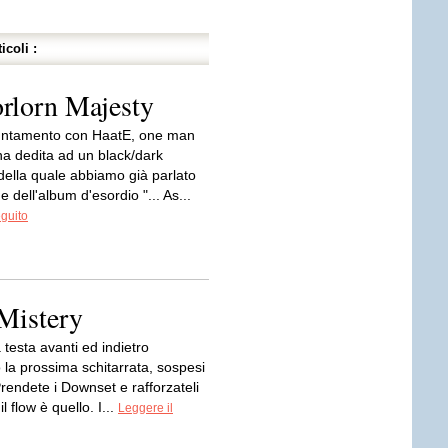
icoli :
rlorn Majesty
untamento con HaatE, one man
na dedita ad un black/dark
della quale abbiamo già parlato
e dell'album d'esordio "... As...
eguito
 Mistery
testa avanti ed indietro
 la prossima schitarrata, sospesi
Prendete i Downset e rafforzateli
l flow è quello. I...
Leggere il