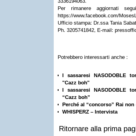
3336194063.
Per rimanere aggiornati segu
https://www.facebook.com/MosesL
Ufficio stampa: Dr.ssa Tania Saba
Ph. 3205741842, E-mail:
pressoff
Potrebbero interessarti anche :
I sassaresi NASODOBLE tor
"Cazz boh"
I sassaresi NASODOBLE tor
“Cazz boh”
Perché al “concorso” Rai non
WHISPERZ – Intervista
Ritornare alla prima pag