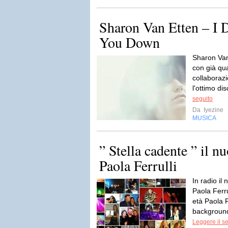
Sharon Van Etten – I 
You Down
Sharon Van
con già qua
collaborazio
l'ottimo di
seguito
Da
Iyezine
MUSICA
” Stella cadente ” il n
Paola Ferrulli
In radio il
Paola Ferr
età Paola F
background
Leggere il s