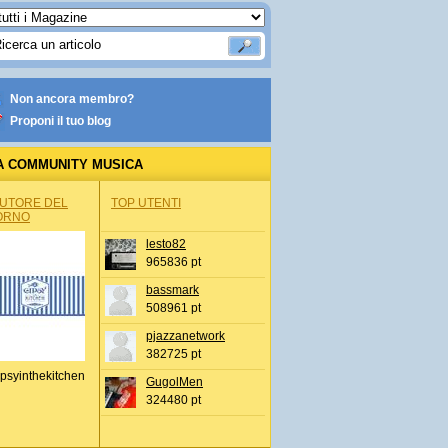
Non ancora membro?
Proponi il tuo blog
A COMMUNITY MUSICA
AUTORE DEL
TOP UTENTI
ORNO
lesto82
965836 pt
bassmark
508961 pt
pjazzanetwork
382725 pt
psyinthekitchen
GugolMen
324480 pt