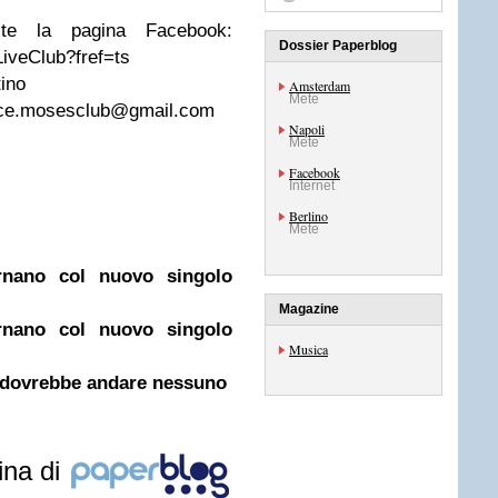
ite la pagina Facebook:
Dossier Paperblog
iveClub?fref=ts
tino
Amsterdam
Mete
ice.mosesclub@gmail.com
Napoli
Mete
Facebook
Internet
Berlino
Mete
nano col nuovo singolo
Magazine
nano col nuovo singolo
Musica
 dovrebbe andare nessuno
ina di