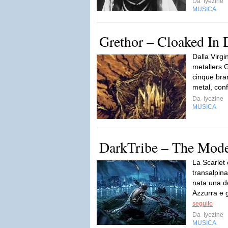
Da
Iyezine
MUSICA
Grethor – Cloaked In 
Dalla Virgi
metallers 
cinque bra
metal, con
Da
Iyezine
MUSICA
DarkTribe – The Mod
La Scarlet
transalpina
nata una de
Azzurra e 
seguito
Da
Iyezine
MUSICA