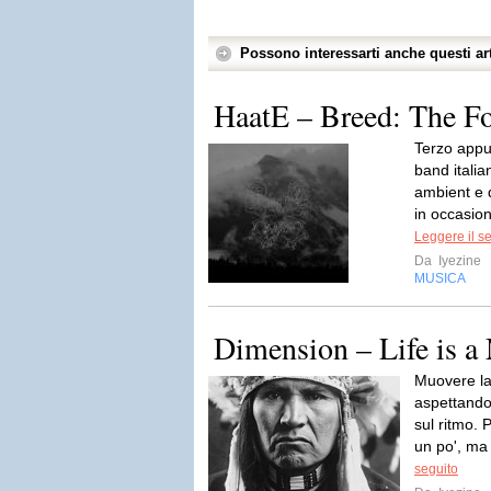
Possono interessarti anche questi art
HaatE – Breed: The Fo
Terzo app
band italia
ambient e 
in occasion
Leggere il s
Da
Iyezine
MUSICA
Dimension – Life is a
Muovere la 
aspettando
sul ritmo. 
un po', ma i
seguito