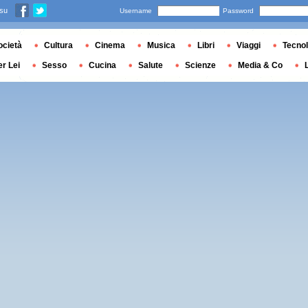
 su
Username
Password
ocietà
Cultura
Cinema
Musica
Libri
Viaggi
Tecnol
er Lei
Sesso
Cucina
Salute
Scienze
Media & Co