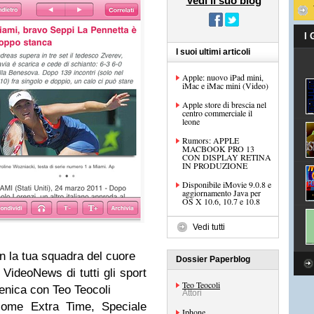
Vedi il suo blog
I
I suoi ultimi articoli
Apple: nuovo iPad mini,
iMac e iMac mini (Video)
Apple store di brescia nel
centro commerciale il
leone
Rumors: APPLE
MACBOOK PRO 13
CON DISPLAY RETINA
IN PRODUZIONE
Disponibile iMovie 9.0.8 e
aggiornamento Java per
OS X 10.6, 10.7 e 10.8
Vedi tutti
on la tua squadra del cuore
Dossier Paperblog
VideoNews di tutti gli sport
Teo Teocoli
enica con Teo Teocoli
Attori
 come Extra Time, Speciale
Iphone