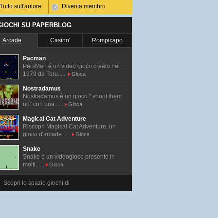
Tutto sull'autore
Diventa membro
 GIOCHI SU PAPERBLOG
Arcade
Casino'
Rompicapo
Pacman
Pac-Man é un video gioco creato nel
1979 da Toru......
Gioca
Nostradamus
Nostradamus è un gioco " shoot them
up" con una......
Gioca
Magical Cat Adventure
Riscopri Magical Cat Adventure, un
gioco d'arcade......
Gioca
Snake
Snake è un videogioco presente in
molti......
Gioca
Scopri lo spazio giochi di