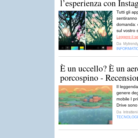
l’esperienza con Insta
Tutti gli a
sentiranno
domanda: q
sul vostro 
Leggere il s
Da
Mytrend
INFORMATI
È un uccello? È un aer
porcospino - Recensio
Il leggenda
genere degl
mobile I pr
Drive sono 
Da
Intratten
TECNOLOG