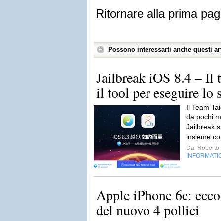
Ritornare alla prima pag
Possono interessarti anche questi art
Jailbreak iOS 8.4 – Il
il tool per eseguire lo 
Il Team Ta
da pochi min
Jailbreak 
insieme co
Da
Roberto C
INFORMATI
Apple iPhone 6c: ecco 
del nuovo 4 pollici