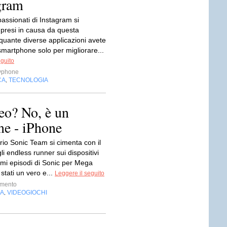
gram
ppassionati di Instagram si
 presi in causa da questa
uante diverse applicazioni avete
smartphone solo per migliorare...
eguito
yphone
CA
TECNOLOGIA
,
eo? No, è un
ne - iPhone
rio Sonic Team si cimenta con il
i endless runner sui dispositivi
imi episodi di Sonic per Mega
stati un vero e...
Leggere il seguito
imento
IA
VIDEOGIOCHI
,