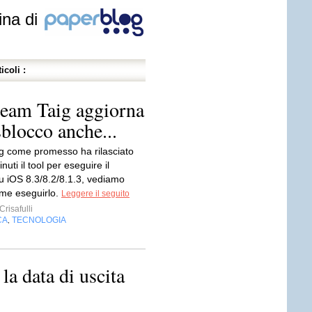
ina di
icoli :
 team Taig aggiorna
sblocco anche...
ig come promesso ha rilasciato
uti il tool per eseguire il
su iOS 8.3/8.2/8.1.3, vediamo
me eseguirlo.
Leggere il seguito
risafulli
CA
TECNOLOGIA
,
la data di uscita