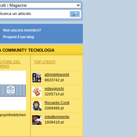
Non ancora membro?
Proponi il tuo blog
A COMMUNITY TECNOLOGIA
AUTORE DEL
TOP UTENTI
ORNO
allmobileworld
8820742 pt
videogiochi
3205714 pt
Riccardo Conti
2069489 pt
psyinthekitchen
intrattenimento
1608418 pt