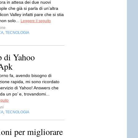
ra in attesa dei due nuovi
pple che già si parla di un’altra
licon Valley infatti pare che si stia
non solo...
Leggere il seguito
one
CA
TECNOLOGIA
,
p di Yahoo
 Apk
orno fa, avendo bisogno di
zione rapida, mi sono ricordato
servizio di Yahoo! Answers che
da un po’ e, trovandomi...
eguito
ni
CA
TECNOLOGIA
,
ioni per migliorare