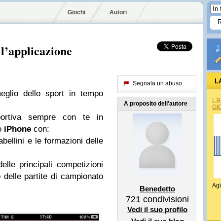
Giochi
Autori
 l’applicazione
L
Segnala un abuso
eglio dello sport in tempo
L'
A proposito dell'autore
GI
portiva sempre con te in
uo
iPhone
con:
abellini e le formazioni delle
 delle principali competizioni
 delle partite di campionato
Agi
Benedetto
721
condivisioni
Vedi il suo profilo