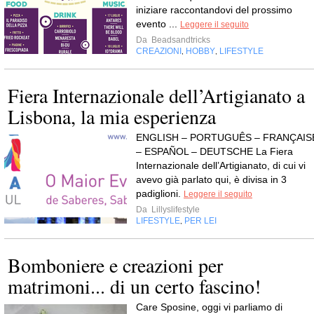
iniziare raccontandovi del prossimo
evento ...
Leggere il seguito
Da
Beadsandtricks
CREAZIONI
HOBBY
LIFESTYLE
,
,
Fiera Internazionale dell’Artigianato a
Lisbona, la mia esperienza
ENGLISH – PORTUGUÊS – FRANÇAIS
– ESPAÑOL – DEUTSCHE La Fiera
Internazionale dell’Artigianato, di cui vi
avevo già parlato qui, è divisa in 3
padiglioni.
Leggere il seguito
Da
Lillyslifestyle
LIFESTYLE
PER LEI
,
Bomboniere e creazioni per
matrimoni... di un certo fascino!
Care Sposine, oggi vi parliamo di