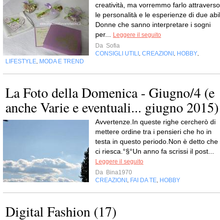
creatività, ma vorremmo farlo attraverso
le personalità e le esperienze di due abil
Donne che sanno interpretare i sogni
per...
Leggere il seguito
Da
Sofia
CONSIGLI UTILI
CREAZIONI
HOBBY
,
,
,
LIFESTYLE
MODA E TREND
,
La Foto della Domenica - Giugno/4 (e
anche Varie e eventuali... giugno 2015)
Avvertenze.In queste righe cercherò di
mettere ordine tra i pensieri che ho in
testa in questo periodo.Non è detto che
ci riesca.°§°Un anno fa scrissi il post...
Leggere il seguito
Da
Bina1970
CREAZIONI
FAI DA TE
HOBBY
,
,
Digital Fashion (17)