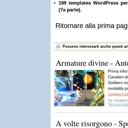
199 templates WordPress per 
(7a parte).
Ritornare alla prima pag
Possono interessarti anche questi art
Armature divine - Ant
Prima infor
Cavalieri 
Soldiers n
modalità p
Leggere il s
Da
Intratten
TECNOLOG
A volte risorgono - Sp