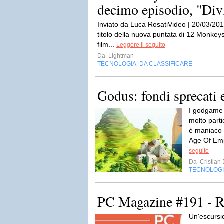
decimo episodio, "Di
Inviato da Luca RosatiVideo | 20/03/2015
titolo della nuova puntata di 12 Monkeys, 
film...
Leggere il seguito
Da
Lightman
TECNOLOGIA
DA CLASSIFICARE
,
Godus: fondi sprecati 
I godgame 
molto part
è maniaco d
Age Of Emp
seguito
Da
Cristian
TECNOLOG
PC Magazine #191 - R
Un'escursi