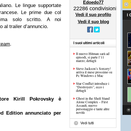
Edoedo77
aliano. Le lingue supportate
22286
condivisioni
 francese. Le prime due col
Vedi il suo profilo
I
tima solo scritto. A noi
Vedi il suo blog
 al trailer d’annuncio.
I suoi ultimi articoli
Steam
.
Il nuovo Hitman sarà ad
episodi, si parte l’11
marzo; dettagli
Steve Jackson’s Sorcery!
arriva il mese prossimo su
Pc Windows e Mac
Star Conflict introduce i
“Destroyers”, ecco i
dettagli
Ghost in the Shell Stand
itore Kirill Pokrovsky è
Alone Complex – First
Assault, nuovo
personaggio e tante altre
novità
ed Edition annunciato per
Vedi tutti