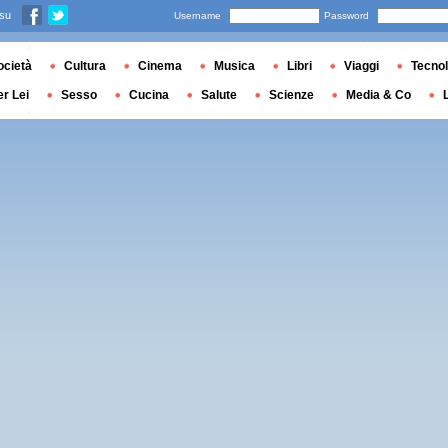
 su
Username
Password
ocietà
Cultura
Cinema
Musica
Libri
Viaggi
Tecnol
er Lei
Sesso
Cucina
Salute
Scienze
Media & Co