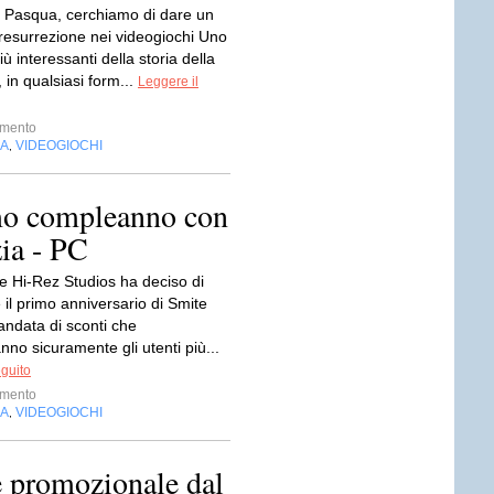
è Pasqua, cerchiamo di dare un
 resurrezione nei videogiochi Uno
iù interessanti della storia della
 in qualsiasi form...
Leggere il
imento
IA
VIDEOGIOCHI
,
imo compleanno con
zia - PC
ne Hi-Rez Studios ha deciso di
 il primo anniversario di Smite
ndata di sconti che
nno sicuramente gli utenti più...
eguito
imento
IA
VIDEOGIOCHI
,
 promozionale dal