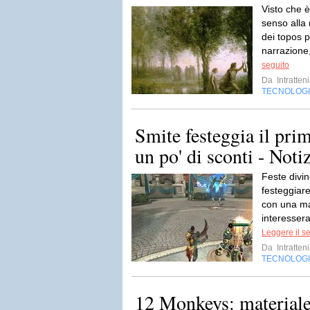
Visto che 
senso alla
dei topos p
narrazione,
seguito
Da
Intratten
TECNOLOG
Smite festeggia il pr
un po' di sconti - Noti
Feste divi
festeggiare
con una ma
interessera
Leggere il s
Da
Intratten
TECNOLOG
12 Monkeys: materiale