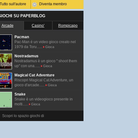
Tutto sull'autore
Diventa membro
 GIOCHI SU PAPERBLOG
Arcade
Casino'
Rompicapo
Pacman
Pac-Man é un video gioco creato nel
1979 da Toru......
Gioca
Nostradamus
Nostradamus è un gioco " shoot them
up" con una......
Gioca
Magical Cat Adventure
Riscopri Magical Cat Adventure, un
gioco d'arcade......
Gioca
Snake
Snake è un videogioco presente in
molti......
Gioca
Scopri lo spazio giochi di