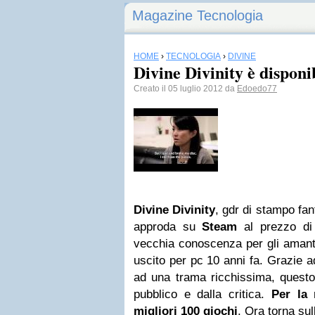
Magazine Tecnologia
HOME
›
TECNOLOGIA
›
DIVINE
Divine Divinity è disponi
Creato il 05 luglio 2012 da
Edoedo77
Divine
Divinity
, gdr di stampo fa
approda su
Steam
al prezzo di 
vecchia conoscenza per gli amanti
uscito per pc 10 anni fa. Grazie 
ad una trama ricchissima, questo 
pubblico e dalla critica.
Per la 
migliori 100 giochi
. Ora torna sul