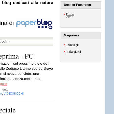
blog dedicati alla natura
Dossier Paperblog
Divine
Attori
ina di
Magazines
icoli :
Tecnologia
Videogiochi
eprima - PC
mazioni sul prossimo titolo de I
dello Zodiaco L'anno scorso Brave
on ci aveva convinto: una
rincipale senza mordente...
eguito
imento
IA
VIDEOGIOCHI
,
eciale