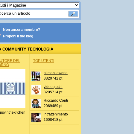
Non ancora membro?
Proponi il tuo blog
A COMMUNITY TECNOLOGIA
AUTORE DEL
TOP UTENTI
ORNO
allmobileworld
8820742 pt
videogiochi
3205714 pt
Riccardo Conti
2069489 pt
psyinthekitchen
intrattenimento
1608418 pt