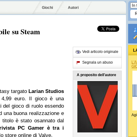
Giochi
Autori
bile su Steam
L
Vedi articolo originale
L'
Segnala un abuso
GI
A proposito dell'autore
ntasy targato
Larian Studios
4,99 euro. Il gioco è una
 del gioco di ruolo essendo
ad una buona realizzazione e
Agi
titolo è stato osannato dal
rivista PC Gamer è tra i
lo store online di Valve.